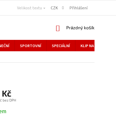
Velikost textu
CZK
Přihlášení
NÁKUPNÍ
Prázdný košík
KOŠÍK
NEČNÍ
SPORTOVNÍ
SPECIÁLNÍ
KLIP NA BRÝLE
 Kč
č bez DPH
dem