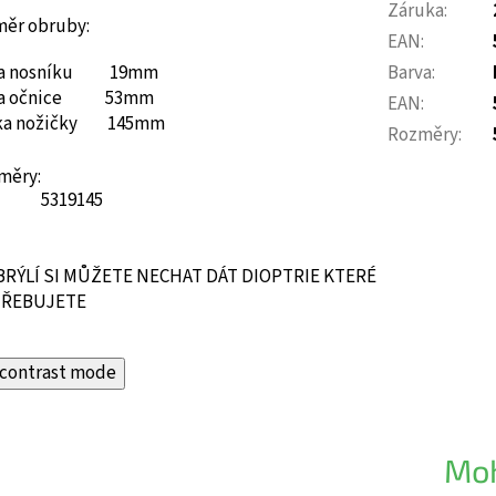
Záruka
:
měr obruby:
EAN
:
ka nosníku 19mm
Barva
:
ka očnice 53mm
EAN
:
ka nožičky 145mm
Rozměry
:
měry:
53
19
145
BRÝLÍ SI MŮŽETE NECHAT DÁT DIOPTRIE KTERÉ
ŘEBUJETE
contrast mode
Moh