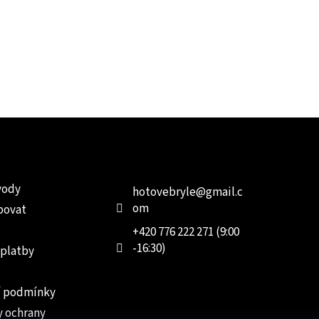
e pro vás
Kontakt
Facebo
vody
hotovebryle
@
gmail.c
om
povat
+420 776 222 271 (9:00
-16:30)
 platby
 podmínky
 ochrany