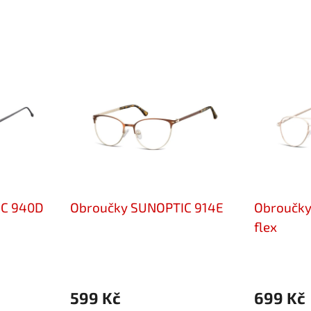
IC 940D
Obroučky SUNOPTIC 914E
Obroučky
flex
599 Kč
699 Kč