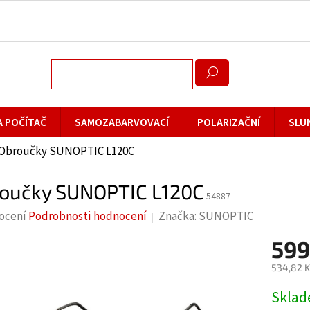
A POČÍTAČ
SAMOZABARVOVACÍ
POLARIZAČNÍ
SLU
Obroučky SUNOPTIC L120C
oučky SUNOPTIC L120C
54887
rné
ocení
Podrobnosti hodnocení
Značka:
SUNOPTIC
cení
599
ktu
534,82 K
Měrná
Skla
cena: