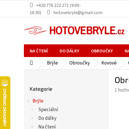
Přejít
+420 776 222 271 (9:00-
na
16:30)
hotovebryle@gmail.com
obsah
NA ČTENÍ
DO DÁLKY
OBROUČKY
N
Brýle
Obroučky
Kovové
Domů
P
Obr
o
Přeskočit
s
Kategorie
Průmě
1 hodn
kategorie
t
hodno
r
Brýle
produ
a
Speciální
je
n
5,0
Do dálky
n
z
Na čtení