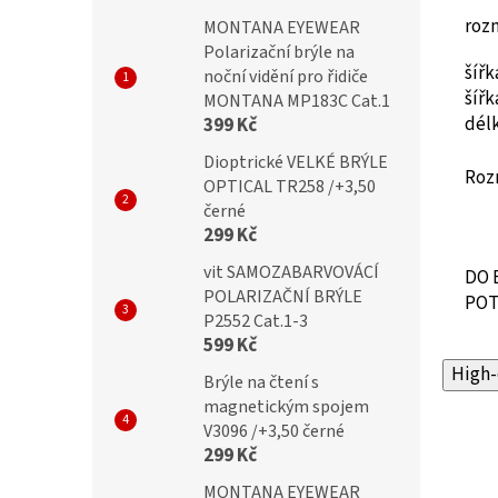
roz
MONTANA EYEWEAR
Polarizační brýle na
šíř
noční vidění pro řidiče
šíř
MONTANA MP183C Cat.1
dél
399 Kč
Dioptrické VELKÉ BRÝLE
Roz
OPTICAL TR258 /+3,50
černé
299 Kč
vit SAMOZABARVOVÁCÍ
DO 
POLARIZAČNÍ BRÝLE
POT
P2552 Cat.1-3
599 Kč
High-
Brýle na čtení s
magnetickým spojem
V3096 /+3,50 černé
299 Kč
MONTANA EYEWEAR