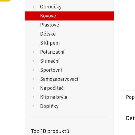
5
í
Obroučky
hvězdi
p
a
Kovové
n
Plastové
e
Dětské
l
S klipem
Polarizační
Sluneční
Sportovní
Samozabarvovací
Na počítač
Klip na brýle
Pop
Doplňky
Det
Top 10 produktů