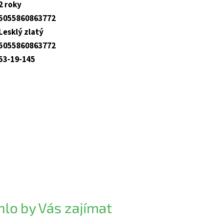
2 roky
5055860863772
Lesklý zlatý
5055860863772
53-19-145
lo by Vás zajímat