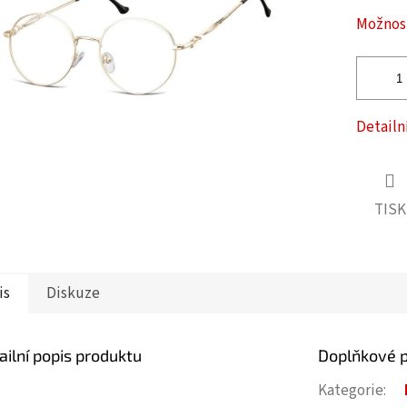
ček.
Možnost
Detailn
TISK
is
Diskuze
ailní popis produktu
Doplňkové 
Kategorie
: