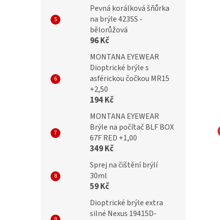
Pevná korálková šňůrka
na brýle 423SS -
bělorůžová
96 Kč
MONTANA EYEWEAR
Dioptrické brýle s
asférickou čočkou MR15
+2,50
194 Kč
MONTANA EYEWEAR
Brýle na počítač BLF BOX
67F RED +1,00
čky SUNOPTIC 934B
Obroučky SUNOPTIC 616A
349 Kč
Sprej na čištění brýlí
30ml
59 Kč
Dioptrické brýle extra
Kč
699 Kč
silné Nexus 19415D-