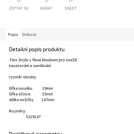
ZEPTAT SE
HLÍDAT
SDÍLET
Popis
Diskuze
Detailní popis produktu
Flex -
brýle s flexe kloubem pro snažší
nasazování a sundávání
rozměr obruby:
šířka nosníku 19mm
šířka očnice 53mm
délka nožičky 147mm
Rozměry:
53
19
147
Doplňkové parametry