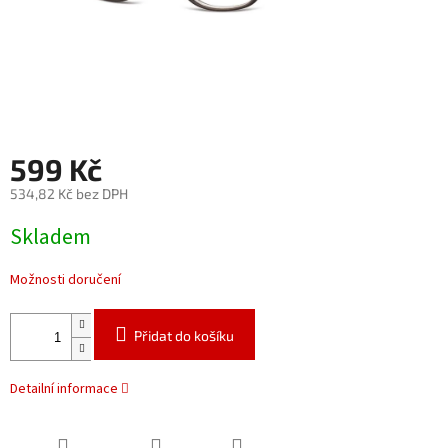
599 Kč
534,82 Kč bez DPH
Měrná
Skladem
cena:
Možnosti doručení
Přidat do košíku
Detailní informace