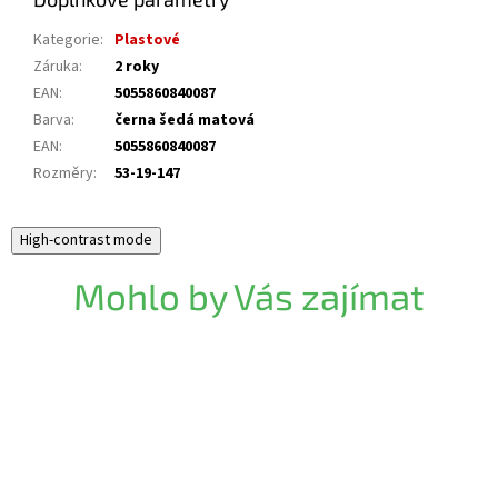
Kategorie
:
Plastové
Záruka
:
2 roky
EAN
:
5055860840087
Barva
:
černa šedá matová
EAN
:
5055860840087
Rozměry
:
53-19-147
High-contrast mode
Mohlo by Vás zajímat