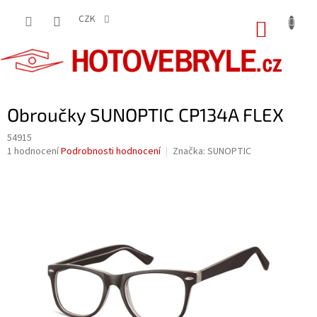
Přejít
na
CZK
NÁKUP
obsah
KOŠÍK
Obroučky SUNOPTIC CP134A FLEX
54915
Průměrné
1 hodnocení
Podrobnosti hodnocení
Značka:
SUNOPTIC
hodnocení
produktu
je
5,0
z
5
hvězdiček.