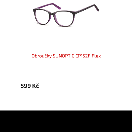
ex
Obroučky SUNOPTIC CP152F Flex
S
599 Kč
594 
Z
á
p
Informace pro vás