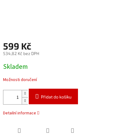
599 Kč
534,82 Kč bez DPH
Měrná
Skladem
cena:
Možnosti doručení
Přidat do košíku
Detailní informace