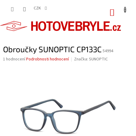
Přejít
na
CZK
NÁKUP
obsah
KOŠÍK
Obroučky SUNOPTIC CP133C
54994
Průměrné
1 hodnocení
Podrobnosti hodnocení
Značka:
SUNOPTIC
hodnocení
produktu
je
5,0
z
5
hvězdiček.