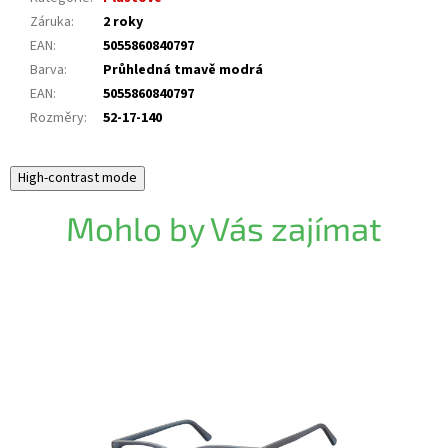
Záruka
:
2 roky
EAN
:
5055860840797
Barva
:
Průhledná tmavě modrá
EAN
:
5055860840797
Rozměry
:
52-17-140
High-contrast mode
Mohlo by Vás zajímat