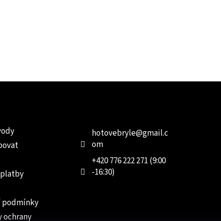
e pro vás
Kontakt
Facebo
vody
hotovebryle
@
gmail.c
om
povat
+420 776 222 271 (9:00
-16:30)
 platby
 podmínky
 ochrany