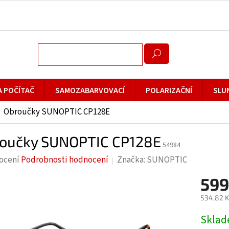
A POČÍTAČ
SAMOZABARVOVACÍ
POLARIZAČNÍ
SLU
Obroučky SUNOPTIC CP128E
oučky SUNOPTIC CP128E
54984
rné
ocení
Podrobnosti hodnocení
Značka:
SUNOPTIC
cení
599
ktu
534,82 K
Měrná
Skla
cena: