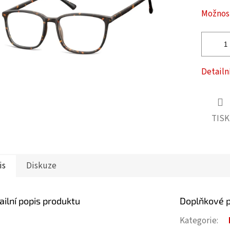
ček.
Možnost
Detailn
TISK
is
Diskuze
ailní popis produktu
Doplňkové 
Kategorie
: