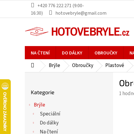
Přejít
+420 776 222 271 (9:00-
na
16:30)
hotovebryle@gmail.com
obsah
NA ČTENÍ
DO DÁLKY
OBROUČKY
N
Brýle
Obroučky
Plastové
Domů
P
Obr
o
Přeskočit
s
Kategorie
Průmě
1 hodn
kategorie
t
hodno
r
Brýle
produ
a
Speciální
je
n
5,0
Do dálky
n
z
Na čtení