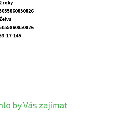
2 roky
5055860850826
Želva
5055860850826
53-17-145
lo by Vás zajímat