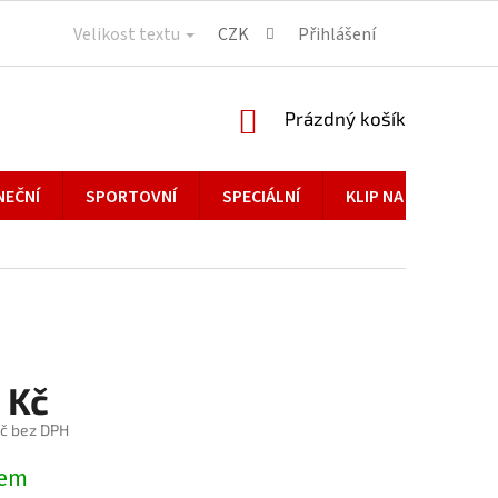
Velikost textu
CZK
Přihlášení
NÁKUPNÍ
Prázdný košík
KOŠÍK
NEČNÍ
SPORTOVNÍ
SPECIÁLNÍ
KLIP NA BRÝLE
 Kč
č bez DPH
dem