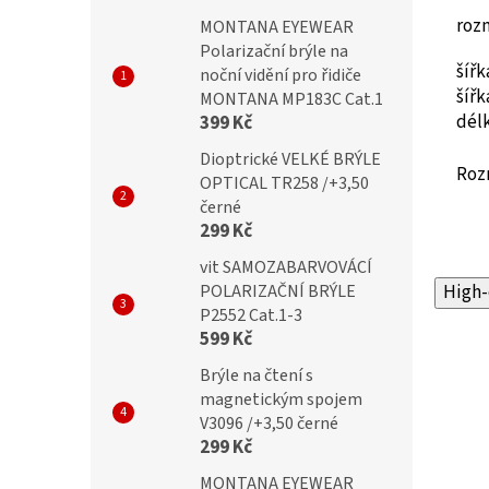
roz
MONTANA EYEWEAR
Polarizační brýle na
šíř
noční vidění pro řidiče
šíř
MONTANA MP183C Cat.1
dél
399 Kč
Dioptrické VELKÉ BRÝLE
Roz
OPTICAL TR258 /+3,50
černé
299 Kč
vit SAMOZABARVOVÁCÍ
POLARIZAČNÍ BRÝLE
High-
P2552 Cat.1-3
599 Kč
Brýle na čtení s
magnetickým spojem
V3096 /+3,50 černé
299 Kč
MONTANA EYEWEAR