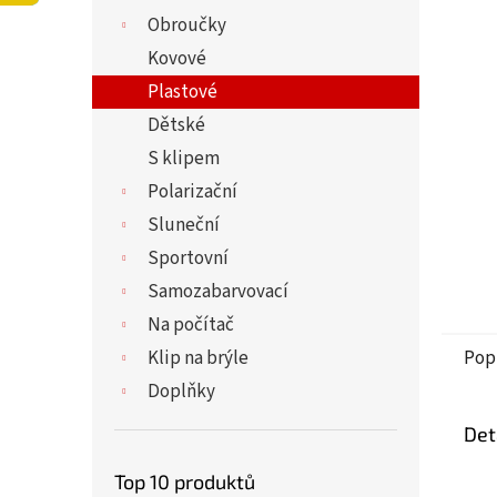
5
í
Obroučky
hvězdi
p
a
Kovové
n
Plastové
e
Dětské
l
S klipem
Polarizační
Sluneční
Sportovní
Samozabarvovací
Na počítač
Klip na brýle
Pop
Doplňky
Det
Top 10 produktů