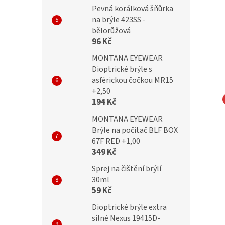
Pevná korálková šňůrka
na brýle 423SS -
bělorůžová
96 Kč
MONTANA EYEWEAR
Dioptrické brýle s
asférickou čočkou MR15
+2,50
194 Kč
TIC Obroučky AC8C
Obroučky SUNOPTIC CP152F
MONTANA EYEWEAR
Flex
Brýle na počítač BLF BOX
67F RED +1,00
349 Kč
Sprej na čištění brýlí
Kč
599 Kč
30ml
59 Kč
Dioptrické brýle extra
silné Nexus 19415D-