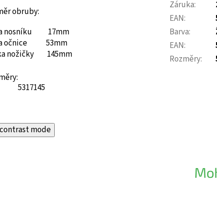
Záruka
:
měr obruby:
EAN
:
ka nosníku 17mm
Barva
:
ka očnice 53mm
EAN
:
ka nožičky 145mm
Rozměry
:
měry:
53
17
145
contrast mode
Moh