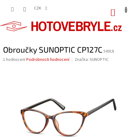
Přejít
na
CZK
NÁKUP
obsah
KOŠÍK
Obroučky SUNOPTIC CP127C
54918
Průměrné
1 hodnocení
Podrobnosti hodnocení
Značka:
SUNOPTIC
hodnocení
produktu
je
5,0
z
5
hvězdiček.