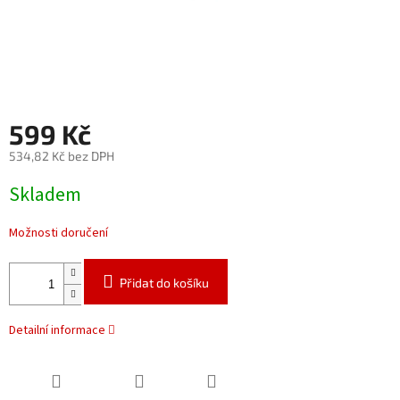
599 Kč
534,82 Kč bez DPH
Měrná
Skladem
cena:
Možnosti doručení
Přidat do košíku
Detailní informace