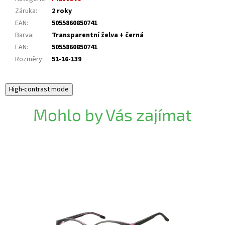
Záruka
:
2 roky
EAN
:
5055860850741
Barva
:
Transparentní želva + černá
EAN
:
5055860850741
Rozměry
:
51-16-139
High-contrast mode
Mohlo by Vás zajímat