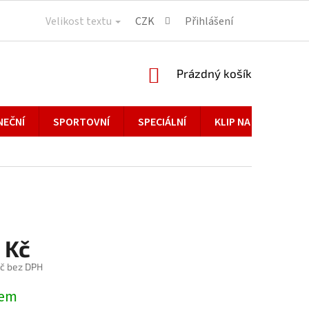
Velikost textu
CZK
Přihlášení
NÁKUPNÍ
Prázdný košík
KOŠÍK
NEČNÍ
SPORTOVNÍ
SPECIÁLNÍ
KLIP NA BRÝLE
 Kč
č bez DPH
dem