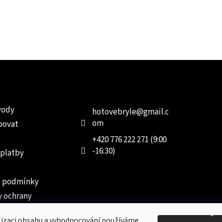
e pro vás
Kontakt
Facebo
vody
hotovebryle
@
gmail.c
om
povat
+420 776 222 271 (9:00
-16:30)
 platby
 podmínky
 ochrany
 údajů
lizaci obsahu a vyhodnocování používáme