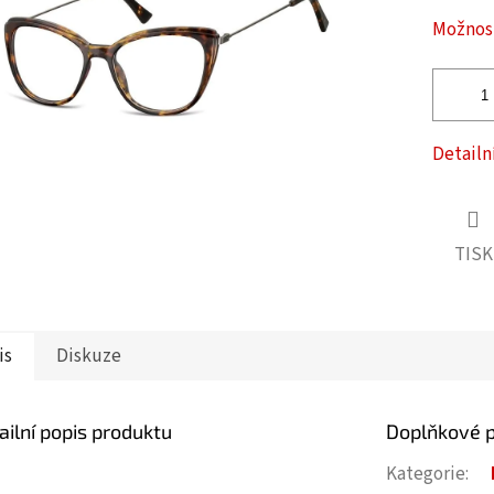
ček.
Možnost
Detailn
TISK
is
Diskuze
ailní popis produktu
Doplňkové 
Kategorie
: