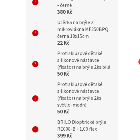
- černé
380 Kč
Utěrka na brýle z
mikrovlákna MF250BPQ
černá 18x15cm
22 Kč
Protiskluzové dětské
silikonové nástavce
(fixator) na brýle 2ks bílá
IC Obroučky AC7
SUNOPTIC Obroučky AC8
50 Kč
Protiskluzové dětské
silikonové nástavce
(fixator) na brýle 2ks
světlo-modrá
50 Kč
Kč
699 Kč
BRILO Dioptrické brýle
RE008-B +1,00 flex
399 Kč