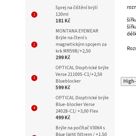
roz
Sprej na čištění brýlí
120ml
šíř
181 Kč
šíř
MONTANA EYEWEAR
dél
Brýle na čtení s
magnetickým spojem za
Roz
krk MR59B/+2,50
299 Kč
OPTICAL Dioptrické brýle
Verse 21100S-C1/+2,50
Blueblocker
High-
599 Kč
OPTICAL Dioptrické brýle
Blue-blocker Verse
24028-C1/ +3,00 Flex
499 Kč
Brýle na počítač V3064 s
Blue light filtrem / +1,50