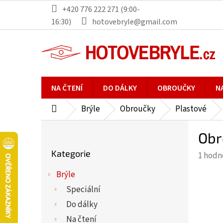
Přejít
+420 776 222 271 (9:00-
na
16:30)
hotovebryle@gmail.com
obsah
NA ČTENÍ
DO DÁLKY
OBROUČKY
N
Brýle
Obroučky
Plastové
Domů
P
Obr
o
Přeskočit
s
Kategorie
Průmě
1 hodn
kategorie
t
hodno
r
Brýle
produ
a
Speciální
je
n
5,0
Do dálky
n
z
Na čtení