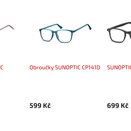
IC
Obroučky SUNOPTIC CP141D
SUNOPTIC
599 Kč
699 Kč