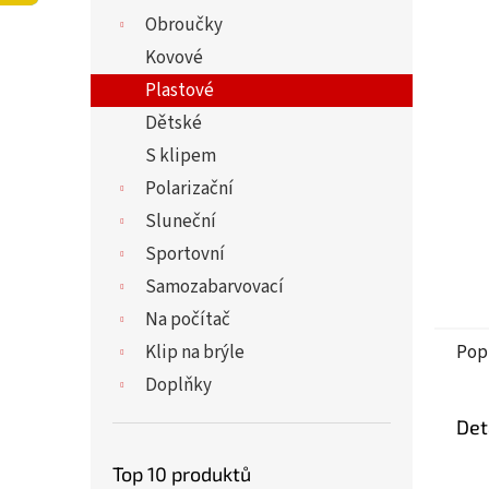
5
í
Obroučky
hvězdi
p
a
Kovové
n
Plastové
e
Dětské
l
S klipem
Polarizační
Sluneční
Sportovní
Samozabarvovací
Na počítač
Klip na brýle
Pop
Doplňky
Det
Top 10 produktů