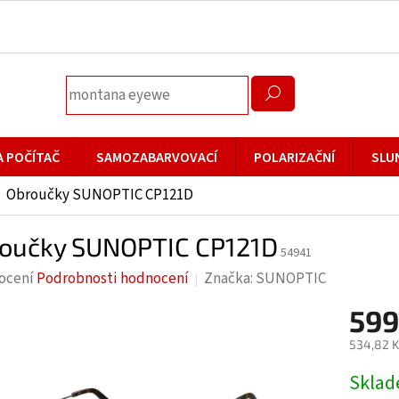
A POČÍTAČ
SAMOZABARVOVACÍ
POLARIZAČNÍ
SLU
Obroučky SUNOPTIC CP121D
oučky SUNOPTIC CP121D
54941
rné
ocení
Podrobnosti hodnocení
Značka:
SUNOPTIC
cení
599
ktu
534,82 K
Měrná
Skla
cena: