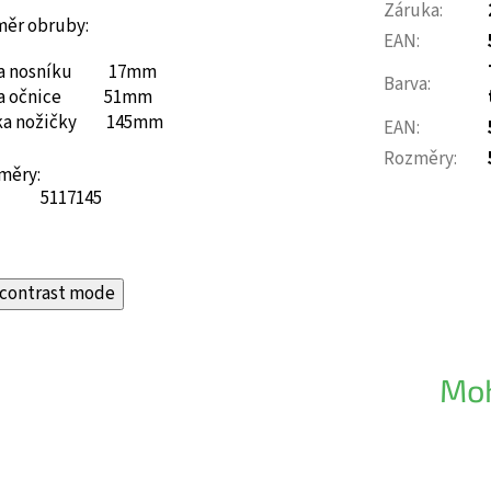
Záruka
:
měr obruby:
EAN
:
ka nosníku 17mm
Barva
:
ka očnice 51mm
ka nožičky 145mm
EAN
:
Rozměry
:
měry:
51
17
145
contrast mode
Moh