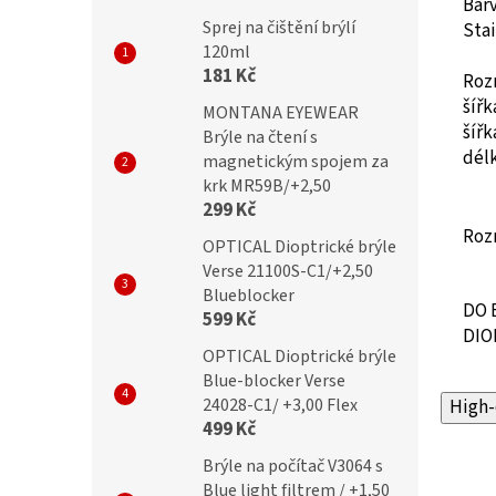
Barv
Sprej na čištění brýlí
Stai
120ml
181 Kč
Roz
šíř
MONTANA EYEWEAR
šíř
Brýle na čtení s
dél
magnetickým spojem za
krk MR59B/+2,50
299 Kč
Roz
OPTICAL Dioptrické brýle
Verse 21100S-C1/+2,50
Blueblocker
DO 
599 Kč
DIO
OPTICAL Dioptrické brýle
Blue-blocker Verse
24028-C1/ +3,00 Flex
High-
499 Kč
Brýle na počítač V3064 s
Blue light filtrem / +1,50