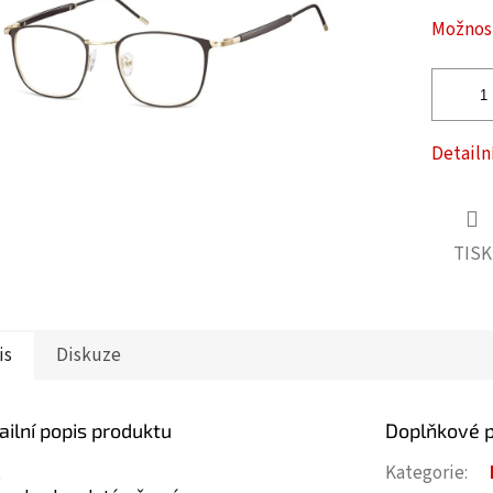
ček.
Možnost
Detailn
TISK
is
Diskuze
ailní popis produktu
Doplňkové 
x
Kategorie
: