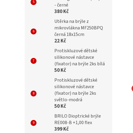
- černé
380 Kč
Utěrka na brýle z
mikrovlákna MF250BPQ
černá 18x15cm
22 Kč
Protiskluzové dětské
silikonové nástavce
(fixator) na brýle 2ks bílá
50 Kč
Protiskluzové dětské
silikonové nástavce
(fixator) na brýle 2ks
čky SUNOPTIC 934D
Obroučky SUNOPTIC 940C
světlo-modrá
50 Kč
BRILO Dioptrické brýle
RE008-B +1,00 flex
399 Kč