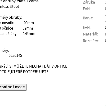
a obruby: zlatá + černá
Záruka
:
nless Steel
EAN
:
měry obruby:
Barva
:
ka nosníku 20mm
EAN
:
ka očnice 52mm
ka nožičky 145mm
Materiál
:
Rozměry
:
měry:
52
20
145
BRÝLÍ SI MŮŽETE NECHAT DÁT V OPTICE
PTRIE,KTERÉ POTŘEBUJETE
contrast mode