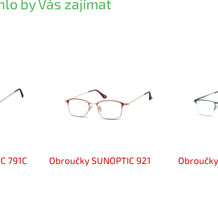
lo by Vás zajímat
C 791C
Obroučky SUNOPTIC 921
Obroučky