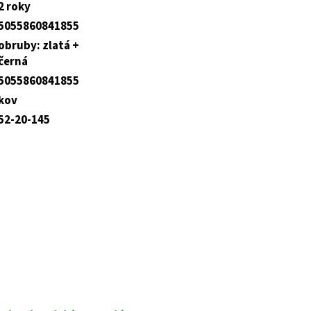
2 roky
5055860841855
obruby: zlatá +
černá
5055860841855
kov
52-20-145