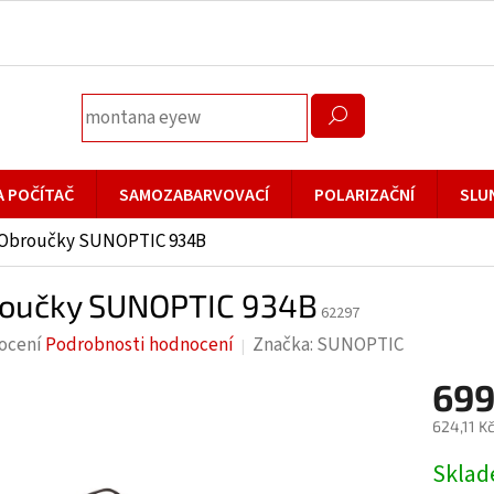
A POČÍTAČ
SAMOZABARVOVACÍ
POLARIZAČNÍ
SLU
Obroučky SUNOPTIC 934B
oučky SUNOPTIC 934B
62297
rné
ocení
Podrobnosti hodnocení
Značka:
SUNOPTIC
cení
699
ktu
624,11 K
Měrná
Skla
cena: