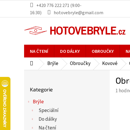
Přejít
+420 776 222 271 (9:00-
na
16:30)
hotovebryle@gmail.com
obsah
NA ČTENÍ
DO DÁLKY
OBROUČKY
N
Brýle
Obroučky
Kovové
Domů
P
Obr
o
Přeskočit
s
Kategorie
Průmě
1 hodn
kategorie
t
hodno
r
Brýle
produ
a
Speciální
je
n
5,0
Do dálky
n
z
Na čtení