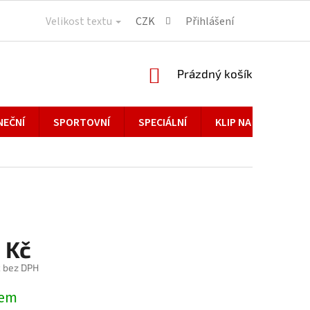
Velikost textu
CZK
Přihlášení
NÁKUPNÍ
Prázdný košík
KOŠÍK
NEČNÍ
SPORTOVNÍ
SPECIÁLNÍ
KLIP NA BRÝLE
 Kč
č bez DPH
dem