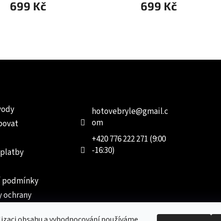
699 Kč
699 Kč
e pro vás
Kontakt
Facebo
vody
hotovebryle
@
gmail.c
om
povat
+420 776 222 271 (9:00
-16:30)
 platby
 podmínky
 ochrany
 údajů
lizaci obsahu a vyhodnocování používáme