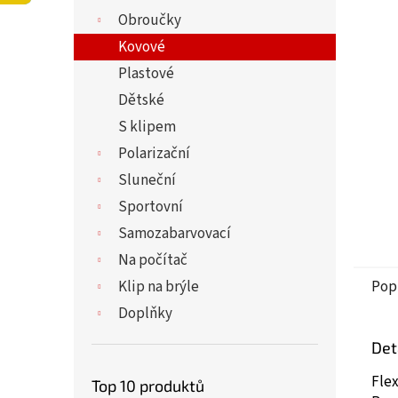
5
í
Obroučky
hvězdi
p
a
Kovové
n
Plastové
e
Dětské
l
S klipem
Polarizační
Sluneční
Sportovní
Samozabarvovací
Na počítač
Klip na brýle
Pop
Doplňky
Det
Fle
Top 10 produktů