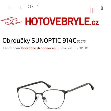
Přejít
na
CZK
NÁKUP
obsah
KOŠÍK
Obroučky SUNOPTIC 914C
55075
Průměrné
1 hodnocení
Podrobnosti hodnocení
Značka:
SUNOPTIC
hodnocení
produktu
je
5,0
z
5
hvězdiček.