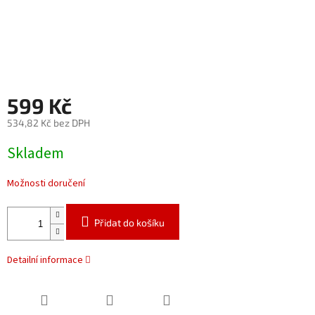
599 Kč
534,82 Kč bez DPH
Měrná
Skladem
cena:
Možnosti doručení
Přidat do košíku
Detailní informace