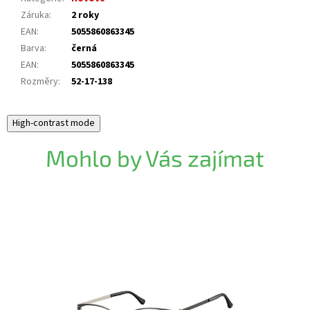
Záruka
:
2 roky
EAN
:
5055860863345
Barva
:
černá
EAN
:
5055860863345
Rozměry
:
52-17-138
High-contrast mode
Mohlo by Vás zajímat