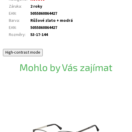
Záruka
:
2 roky
EAN
:
5055860864427
Barva
:
Růžové zlato + modrá
EAN
:
5055860864427
Rozměry
:
53-17-144
High-contrast mode
Mohlo by Vás zajímat