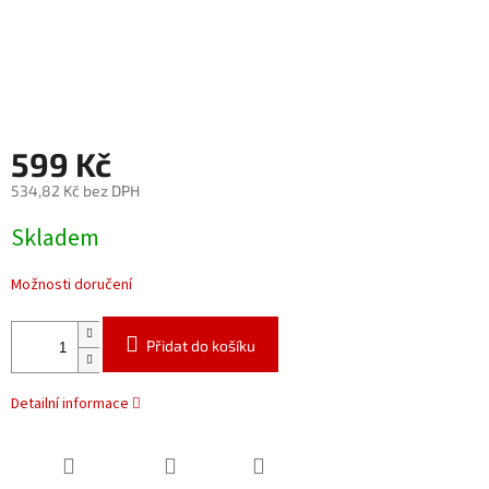
599 Kč
534,82 Kč bez DPH
Měrná
Skladem
cena:
Možnosti doručení
Přidat do košíku
Detailní informace