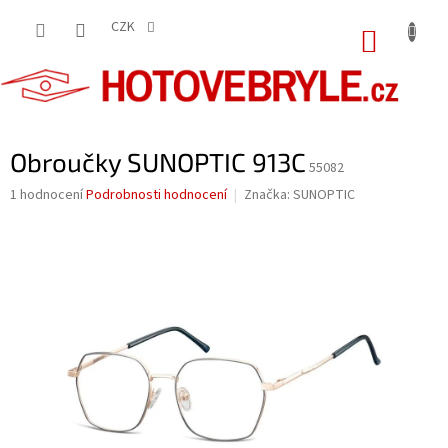
Přejít
na
CZK
NÁKUP
obsah
KOŠÍK
Obroučky SUNOPTIC 913C
55082
Průměrné
1 hodnocení
Podrobnosti hodnocení
Značka:
SUNOPTIC
hodnocení
produktu
je
5,0
z
5
hvězdiček.