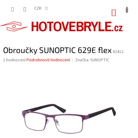
Přejít
na
CZK
NÁKUP
obsah
KOŠÍK
Obroučky SUNOPTIC 629E flex
62412
Průměrné
1 hodnocení
Podrobnosti hodnocení
Značka:
SUNOPTIC
hodnocení
produktu
je
5,0
z
5
hvězdiček.