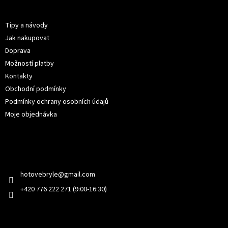
p
Informace pro vás
a
t
Tipy a návody
í
Jak nakupovat
Doprava
Možností platby
Kontakty
Obchodní podmínky
Podmínky ochrany osobních údajů
Moje objednávka
Kontakt
hotovebryle
@
gmail.com
+420 776 222 271 (9:00-16:30)