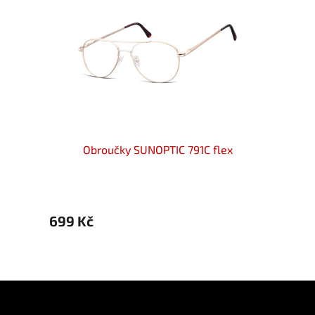
x
Obroučky SUNOPTIC 791C flex
699 Kč
699 
Z
á