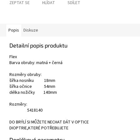
ZEPTAT SE
HLÍDAT
SDÍLET
Popis
Diskuze
Detailní popis produktu
Flex
Barva obruby: matná + černá
Rozměry obruby:
šířka nosníku 18mm
šířka očnice 54mm
délka nožičky 140mm
Rozměry:
54
18
140
DO BRÝLÍ SI MŮŽETE NECHAT DÁT V OPTICE
DIOPTRIE,KTERÉ POTŘEBUJETE
Doplňkové parametry