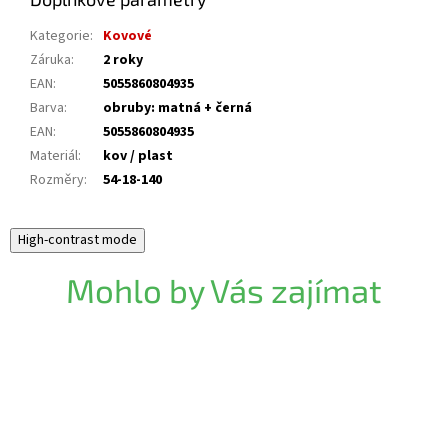
Kategorie
:
Kovové
Záruka
:
2 roky
EAN
:
5055860804935
Barva
:
obruby: matná + černá
EAN
:
5055860804935
Materiál
:
kov / plast
Rozměry
:
54-18-140
High-contrast mode
Mohlo by Vás zajímat