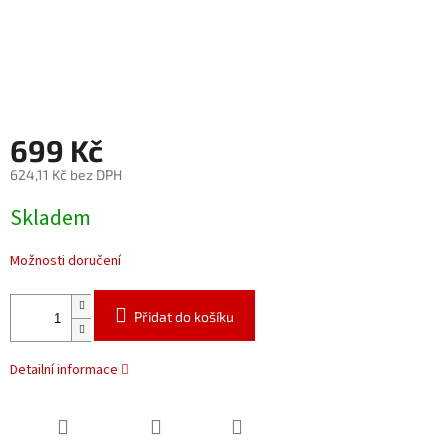
699 Kč
624,11 Kč bez DPH
Měrná
Skladem
cena:
Možnosti doručení
Přidat do košíku
Detailní informace