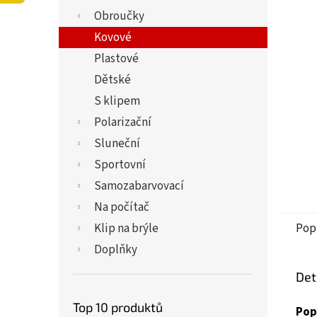
5
í
Obroučky
hvězdi
p
a
Kovové
n
Plastové
e
Dětské
l
S klipem
Polarizační
Sluneční
Sportovní
Samozabarvovací
Na počítač
Klip na brýle
Pop
Doplňky
Det
Top 10 produktů
Pop