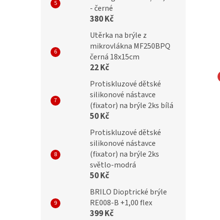
- černé
380 Kč
Utěrka na brýle z
mikrovlákna MF250BPQ
černá 18x15cm
22 Kč
Protiskluzové dětské
NA EYEWEAR
MONTANA EYEWEAR
silikonové nástavce
(fixator) na brýle 2ks bílá
čky Montana MM613
Obroučky Montana MM594
50 Kč
á
kovová
Protiskluzové dětské
silikonové nástavce
(fixator) na brýle 2ks
č
699 Kč
světlo-modrá
50 Kč
BRILO Dioptrické brýle
RE008-B +1,00 flex
399 Kč