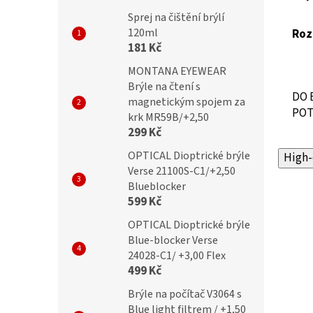
Sprej na čištění brýlí
120ml
Roz
181 Kč
MONTANA EYEWEAR
Brýle na čtení s
DO 
magnetickým spojem za
POT
krk MR59B/+2,50
299 Kč
OPTICAL Dioptrické brýle
High-
Verse 21100S-C1/+2,50
Blueblocker
599 Kč
OPTICAL Dioptrické brýle
Blue-blocker Verse
24028-C1/ +3,00 Flex
499 Kč
Brýle na počítač V3064 s
Blue light filtrem / +1,50