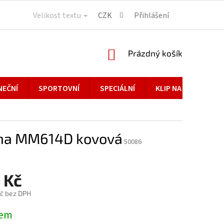
Velikost textu
CZK
Přihlášení
NÁKUPNÍ
Prázdný košík
KOŠÍK
NEČNÍ
SPORTOVNÍ
SPECIÁLNÍ
KLIP NA BRÝLE
na MM614D kovová
50086
 Kč
č bez DPH
dem