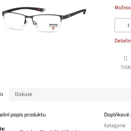
ček.
Možnost
Detailn
TISK
is
Diskuze
ailní popis produktu
Doplňkové
Kategorie
:
is: