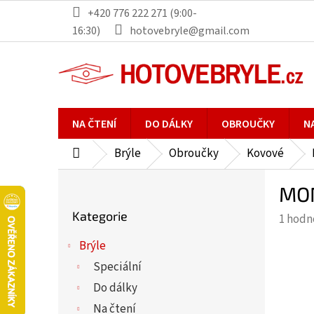
Přejít
+420 776 222 271 (9:00-
na
16:30)
hotovebryle@gmail.com
obsah
NA ČTENÍ
DO DÁLKY
OBROUČKY
N
Brýle
Obroučky
Kovové
Domů
P
MON
o
Přeskočit
s
Kategorie
Průmě
1 hodn
kategorie
t
hodno
r
Brýle
produ
a
Speciální
je
n
5,0
Do dálky
n
z
Na čtení