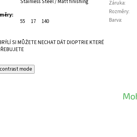
Stainless Steel / Matt finishing
Záruka
:
Rozměry
:
měry:
Barva
:
55
17
140
BRÝLÍ SI MŮŽETE NECHAT DÁT DIOPTRIE KTERÉ
ŘEBUJETE
contrast mode
Moh