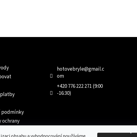
e pro vás
Kontakt
Facebo
vody
hotovebryle
@
gmail.c
om
povat
+420 776 222 271 (9:00
-16:30)
 platby
 podmínky
 ochrany
 údajů
lizaci obsahu a vyhodnocování používáme