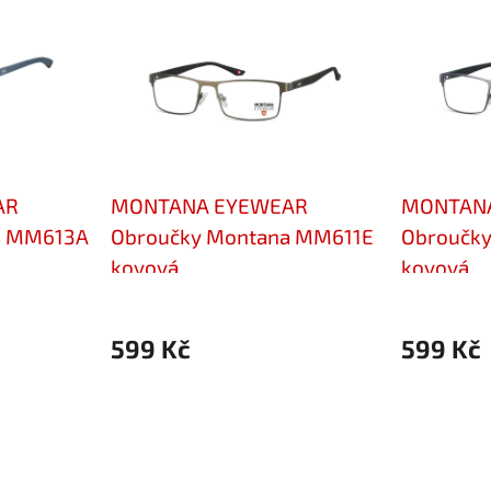
AR
MONTANA EYEWEAR
MONTAN
a MM613A
Obroučky Montana MM611E
Obroučk
kovová
kovová
599 Kč
599 Kč