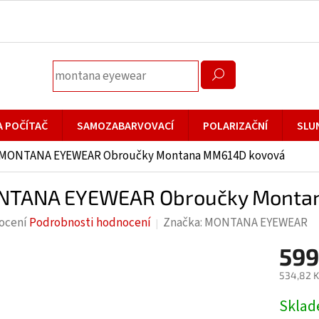
A POČÍTAČ
SAMOZABARVOVACÍ
POLARIZAČNÍ
SLU
MONTANA EYEWEAR Obroučky Montana MM614D kovová
TANA EYEWEAR Obroučky Monta
rné
ocení
Podrobnosti hodnocení
Značka:
MONTANA EYEWEAR
cení
599
ktu
534,82 K
Měrná
Skla
cena: