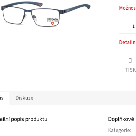
ček.
Možnost
Detailn
TISK
is
Diskuze
ailní popis produktu
Doplňkové
Kategorie
: