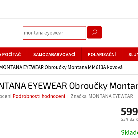
A POČÍTAČ
SAMOZABARVOVACÍ
POLARIZAČNÍ
SLU
MONTANA EYEWEAR Obroučky Montana MM613A kovová
TANA EYEWEAR Obroučky Monta
rné
ocení
Podrobnosti hodnocení
Značka:
MONTANA EYEWEAR
cení
599
ktu
534,82 K
Měrná
Skla
cena: