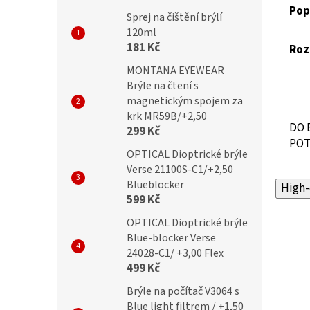
Pop
Sprej na čištění brýlí
120ml
181 Kč
Roz
MONTANA EYEWEAR
Brýle na čtení s
magnetickým spojem za
krk MR59B/+2,50
DO 
299 Kč
POT
OPTICAL Dioptrické brýle
Verse 21100S-C1/+2,50
Blueblocker
High-
599 Kč
OPTICAL Dioptrické brýle
Blue-blocker Verse
24028-C1/ +3,00 Flex
499 Kč
Brýle na počítač V3064 s
Blue light filtrem / +1,50