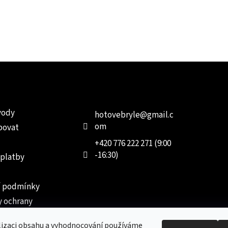
e pro vás
Kontakt
Facebo
vody
hotovebryle
@
gmail.c
om
povat
+420 776 222 271 (9:00
-16:30)
 platby
 podmínky
 ochrany
 údajů
lizaci obsahu a vyhodnocování používáme