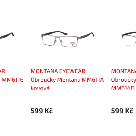
AR
MONTANA EYEWEAR
MONTAN
a MM611E
Obroučky Montana MM611A
Obroučky
kovová
MM614D 
599 Kč
599 Kč