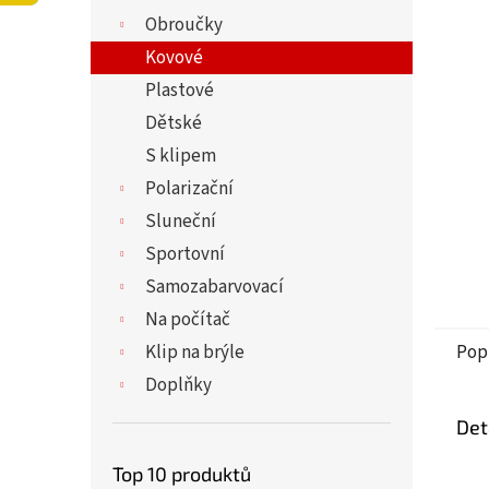
5
í
Obroučky
hvězdi
p
a
Kovové
n
Plastové
e
Dětské
l
S klipem
Polarizační
Sluneční
Sportovní
Samozabarvovací
Na počítač
Klip na brýle
Pop
Doplňky
Det
Top 10 produktů