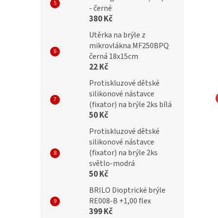
- černé
380 Kč
Utěrka na brýle z
mikrovlákna MF250BPQ
černá 18x15cm
22 Kč
Protiskluzové dětské
silikonové nástavce
(fixator) na brýle 2ks bílá
NA EYEWEAR
MONTANA EYEWEAR
50 Kč
čky Montana MM613
Obroučky Montana MM594
Protiskluzové dětské
á
kovová
silikonové nástavce
(fixator) na brýle 2ks
světlo-modrá
50 Kč
č
699 Kč
BRILO Dioptrické brýle
RE008-B +1,00 flex
399 Kč