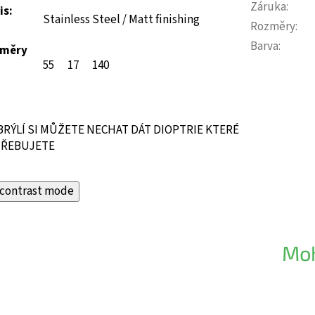
Záruka
:
is:
Stainless Steel / Matt finishing
Rozměry
:
Barva
:
měry
55
17
140
BRÝLÍ SI MŮŽETE NECHAT DÁT DIOPTRIE KTERÉ
ŘEBUJETE
contrast mode
Moh