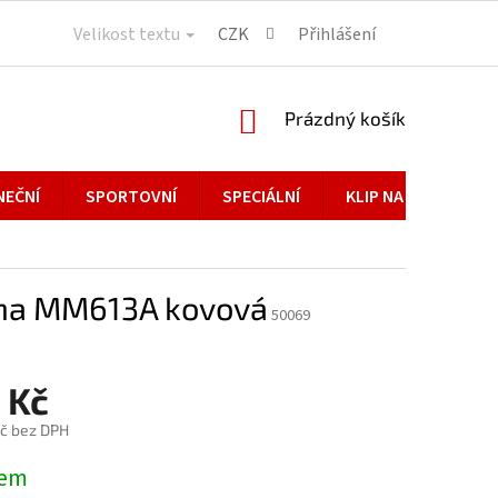
Velikost textu
CZK
Přihlášení
NÁKUPNÍ
Prázdný košík
KOŠÍK
NEČNÍ
SPORTOVNÍ
SPECIÁLNÍ
KLIP NA BRÝLE
na MM613A kovová
50069
 Kč
č bez DPH
dem