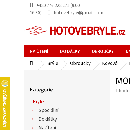
Přejít
+420 776 222 271 (9:00-
na
16:30)
hotovebryle@gmail.com
obsah
NA ČTENÍ
DO DÁLKY
OBROUČKY
N
Brýle
Obroučky
Kovové
Domů
P
MON
o
Přeskočit
s
Kategorie
Průmě
1 hodn
kategorie
t
hodno
r
Brýle
produ
a
Speciální
je
n
5,0
Do dálky
n
z
Na čtení