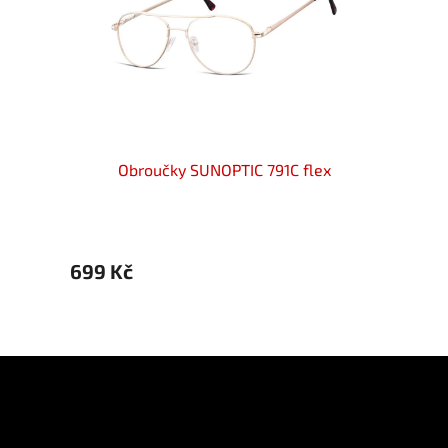
x
Obroučky SUNOPTIC 791C flex
Diopt
699 Kč
979 
Z
á
p
Informace pro vás
a