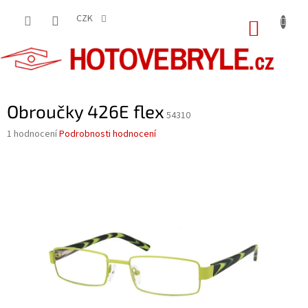
Přejít
na
CZK
NÁKUP
obsah
KOŠÍK
Obroučky 426E flex
54310
Průměrné
1 hodnocení
Podrobnosti hodnocení
hodnocení
produktu
je
5,0
z
5
hvězdiček.