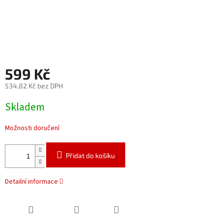
599 Kč
534,82 Kč bez DPH
Měrná
Skladem
cena:
Možnosti doručení
Přidat do košíku
Detailní informace