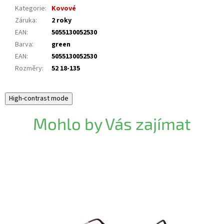
Kategorie
:
Kovové
Záruka
:
2 roky
EAN
:
5055130052530
Barva
:
green
EAN
:
5055130052530
Rozměry
:
52 18-135
High-contrast mode
Mohlo by Vás zajímat