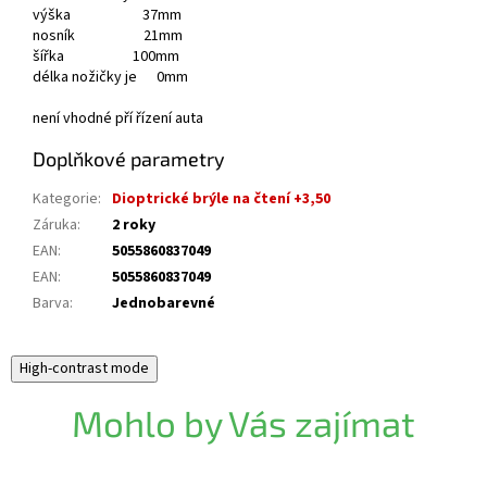
výška 37mm
nosník 21mm
šířka 100mm
délka nožičky je 0mm
není vhodné pří řízení auta
Doplňkové parametry
Kategorie
:
Dioptrické brýle na čtení +3,50
Záruka
:
2 roky
EAN
:
5055860837049
EAN
:
5055860837049
Barva
:
Jednobarevné
High-contrast mode
Mohlo by Vás zajímat