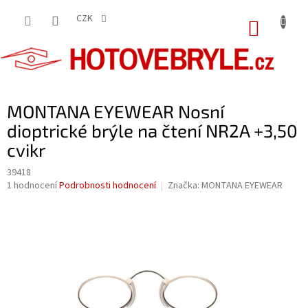
Přejít
na
CZK
NÁKUP
obsah
KOŠÍK
MONTANA EYEWEAR Nosní
dioptrické brýle na čtení NR2A +3,50
cvikr
39418
Průměrné
1 hodnocení
Podrobnosti hodnocení
Značka:
MONTANA EYEWEAR
hodnocení
produktu
je
5,0
z
5
hvězdiček.