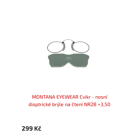
trické
MONTANA EYEWEAR Cvikr - nosní
Cvikr
dioptrické brýle na čtení NR2B +3,50
299 Kč
499 