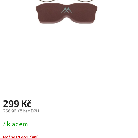
299 Kč
266,96 Kč bez DPH
Měrná
Skladem
cena:
Možnosti doručení