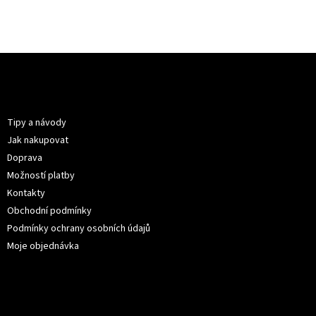
Z
á
p
Informace pro vás
a
t
Tipy a návody
í
Jak nakupovat
Doprava
Možností platby
Kontakty
Obchodní podmínky
Podmínky ochrany osobních údajů
Moje objednávka
Kontakt