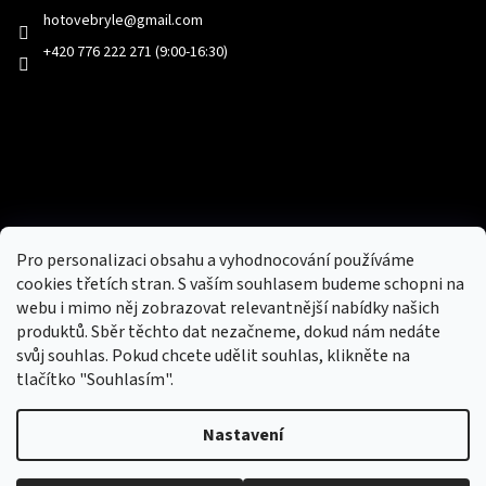
hotovebryle
@
gmail.com
+420 776 222 271 (9:00-16:30)
Facebook
Přijímáme online platby
Pro personalizaci obsahu a vyhodnocování používáme
cookies třetích stran. S vaším souhlasem budeme schopni na
webu i mimo něj zobrazovat relevantnější nabídky našich
produktů. Sběr těchto dat nezačneme, dokud nám nedáte
svůj souhlas. Pokud chcete udělit souhlas, klikněte na
tlačítko "Souhlasím".
Nový obchod s batohy, cestovními zavazadly, tašky a peněženky
Nastavení