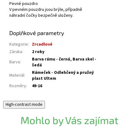
Pevné pouzdro
V pevném pouzdru jsou brýle, případně
náhradní čočky bezpečně uloženy.
Doplňkové parametry
Kategorie
:
Zrcadlové
Záruka
:
2 roky
Barva rámu - černá, Barva skel -
Barva
:
šedá
Rámeček - Odlehčený a pružný
Materiál
:
plast Ultem
Rozměry
:
49-16
High-contrast mode
Mohlo by Vás zajímat