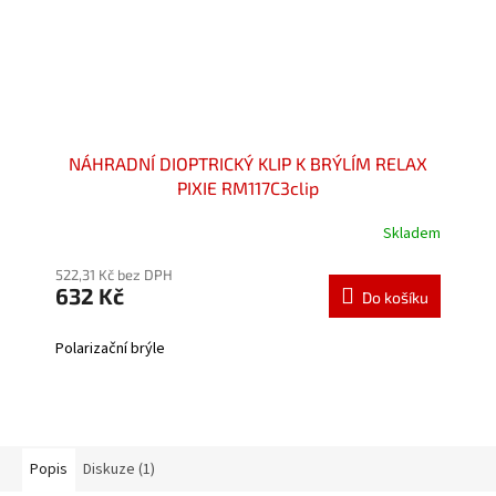
NÁHRADNÍ DIOPTRICKÝ KLIP K BRÝLÍM RELAX
PIXIE RM117C3clip
Skladem
Průměrné
hodnocení
522,31 Kč bez DPH
produktu
632 Kč
je
Do košíku
4,0
z
Polarizační brýle
5
hvězdiček.
Popis
Diskuze (1)