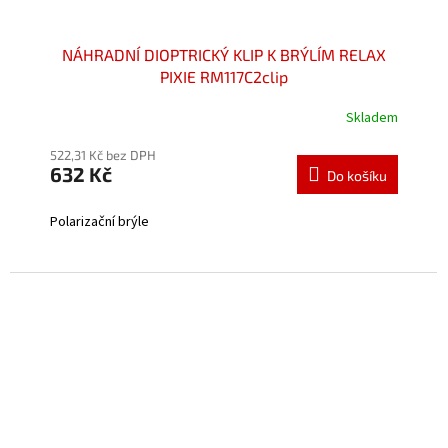
NÁHRADNÍ DIOPTRICKÝ KLIP K BRÝLÍM RELAX
PIXIE RM117C2clip
Skladem
Průměrné
hodnocení
522,31 Kč bez DPH
produktu
632 Kč
je
Do košíku
5,0
z
Polarizační brýle
5
hvězdiček.