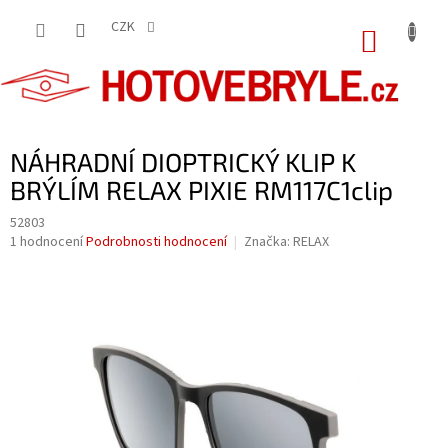
Přejít
na
CZK
NÁKUP
obsah
KOŠÍK
NÁHRADNÍ DIOPTRICKÝ KLIP K
BRÝLÍM RELAX PIXIE RM117C1clip
52803
Průměrné
1 hodnocení
Podrobnosti hodnocení
Značka:
RELAX
hodnocení
produktu
je
5,0
z
5
hvězdiček.