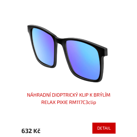
LIP NA
NÁHRADNÍ DIOPTRICKÝ KLIP K BRÝLÍM
MONTA
očka
RELAX PIXIE RM117C3clip
ETAIL
DETAIL
632 Kč
399 