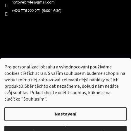
hotovebryle
@
gmail.com
+420 776 222 271 (9:00-16:30)
Facebook
Přijímáme online platby
Pro personalizaci obsahu a vyhodnocování používáme
cookies třetích stran. S vaším souhlasem budeme schopni na
webu i mimo něj zobrazovat relevantnější nabídky našich
produktů. Sběr těchto dat nezačneme, dokud nám nedáte
svůj souhlas. Pokud chcete udělit souhlas, klikněte na
tlačítko "Souhlasím".
Nový obchod s batohy, cestovními zavazadly, tašky a peněženky
Nastavení