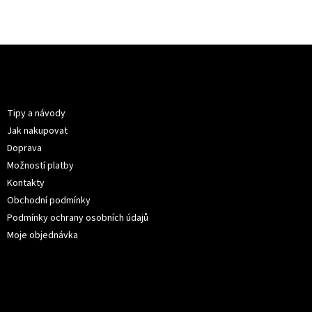
Z
á
p
Informace pro vás
a
t
Tipy a návody
í
Jak nakupovat
Doprava
Možností platby
Kontakty
Obchodní podmínky
Podmínky ochrany osobních údajů
Moje objednávka
Kontakt