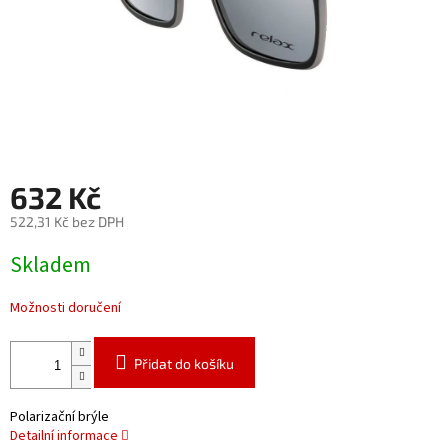
632 Kč
522,31 Kč bez DPH
Měrná
Skladem
cena:
Možnosti doručení
Přidat do košíku
Polarizační brýle
Detailní informace