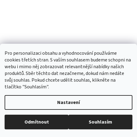
Pro personalizaci obsahu a vyhodnocování používáme
cookies třetích stran. S vaším souhlasem budeme schopni na
webu i mimo něj zobrazovat relevantnější nabídky našich
produktů. Sběr těchto dat nezačneme, dokud nám nedáte
svůj souhlas. Pokud chcete udělit souhlas, klikněte na
BRILO Dioptrické brýle pro práci u počítače 570-
tlačítko "Souhlasím".
B +2,00 blue flex
Nastavení
Skladem
Průměrné
hodnocení
produktu
445,54 Kč bez DPH
Do košíku
Odmítnout
Souhlasím
499 Kč
je
5,0
z