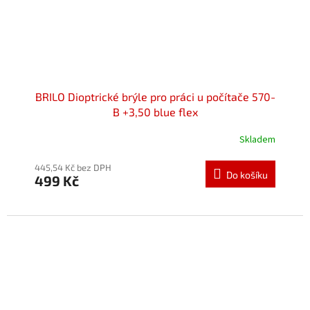
BRILO Dioptrické brýle pro práci u počítače 570-
B +3,50 blue flex
Skladem
Průměrné
hodnocení
produktu
445,54 Kč bez DPH
Do košíku
499 Kč
je
5,0
z
5
hvězdiček.