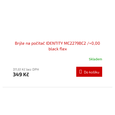
Brýle na počítač IDENTITY MC2279BC2 /+0,00
black flex
Skladem
Průměrné
hodnocení
produktu
311,61 Kč bez DPH
Do košíku
349 Kč
je
5,0
z
5
hvězdiček.