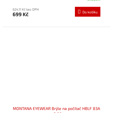
Průměrné
hodnocení
produktu
624,11 Kč bez DPH
Do košíku
699 Kč
je
5,0
z
5
hvězdiček.
MONTANA EYEWEAR Brýle na počítač HBLF 83A