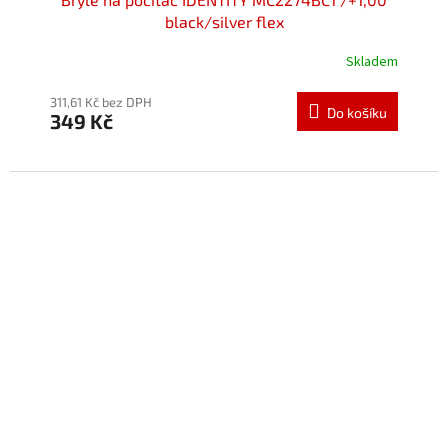
black/silver flex
Skladem
Průměrné
hodnocení
produktu
311,61 Kč bez DPH
Do košíku
349 Kč
je
5,0
z
5
hvězdiček.