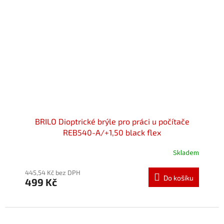
BRILO Dioptrické brýle pro práci u počítače
REB540-A/+1,50 black flex
Skladem
Průměrné
hodnocení
produktu
445,54 Kč bez DPH
Do košíku
499 Kč
je
5,0
z
5
hvězdiček.