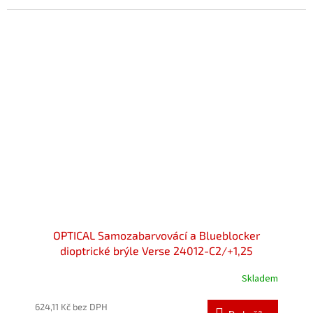
OPTICAL Samozabarvovácí a Blueblocker
dioptrické brýle Verse 24012-C2/+1,25
Skladem
Průměrné
hodnocení
produktu
624,11 Kč bez DPH