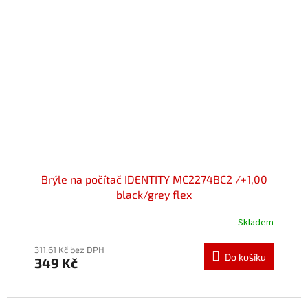
Brýle na počítač IDENTITY MC2274BC2 /+1,00
black/grey flex
Skladem
Průměrné
hodnocení
produktu
311,61 Kč bez DPH
Do košíku
349 Kč
je
5,0
z
5