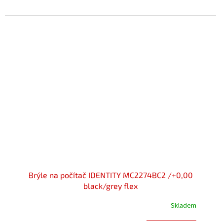
5,0
z
5
hvězdiček.
Brýle na počítač IDENTITY MC2274BC2 /+0,00
black/grey flex
Skladem
Průměrné
hodnocení