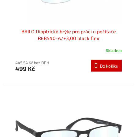
BRILO Dioptrické brýle pro práci u počítače
REB540-A/+3,00 black flex
Skladem
Průměrné
hodnocení
produktu
445,54 Kč bez DPH
Do košíku
499 Kč
je
5,0
z
5
hvězdiček.