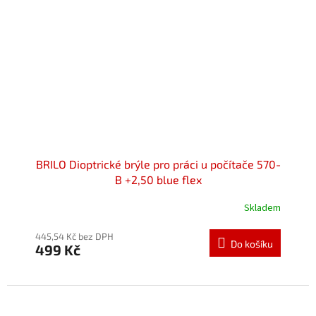
BRILO Dioptrické brýle pro práci u počítače 570-
B +2,50 blue flex
Skladem
Průměrné
hodnocení
produktu
445,54 Kč bez DPH
Do košíku
499 Kč
je
5,0
z
5
hvězdiček.