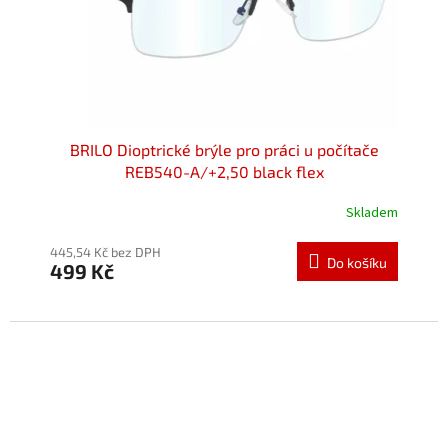
BRILO Dioptrické brýle pro práci u počítače
REB540-A/+2,50 black flex
Skladem
Průměrné
hodnocení
produktu
445,54 Kč bez DPH
Do košíku
499 Kč
je
5,0
z
5
hvězdiček.