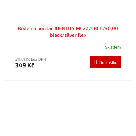
Brýle na počítač IDENTITY MC2274BC1 /+0,00
black/silver flex
Skladem
Průměrné
hodnocení
produktu
311,61 Kč bez DPH
Do košíku
349 Kč
je
5,0
z
5
hvězdiček.