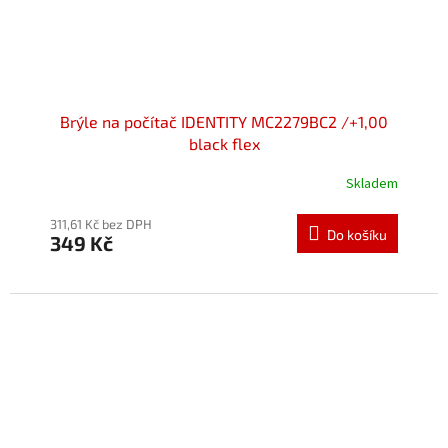
Brýle na počítač IDENTITY MC2279BC2 /+1,00
black flex
Skladem
Průměrné
hodnocení
produktu
311,61 Kč bez DPH
Do košíku
349 Kč
je
5,0
z
5
hvězdiček.