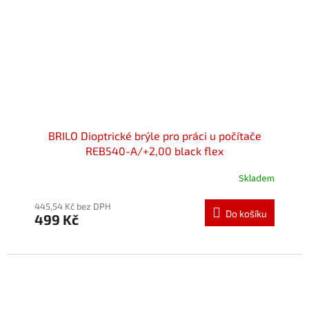
BRILO Dioptrické brýle pro práci u počítače
REB540-A/+2,00 black flex
Skladem
Průměrné
hodnocení
produktu
445,54 Kč bez DPH
Do košíku
499 Kč
je
5,0
z
5
hvězdiček.