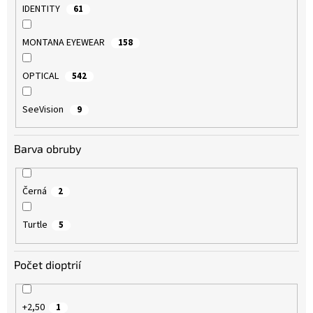
IDENTITY
61
MONTANA EYEWEAR
158
OPTICAL
542
SeeVision
9
Barva obruby
Černá
2
Turtle
5
Počet dioptrií
+2,50
1