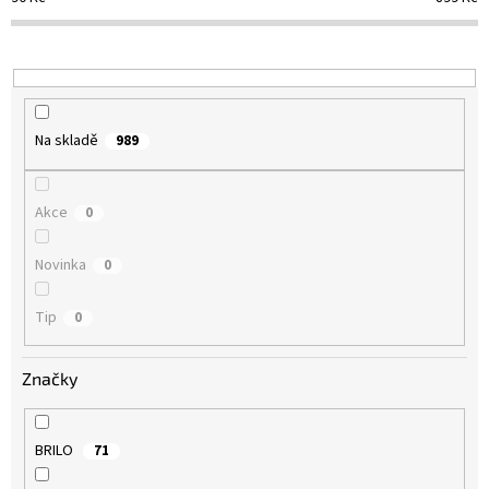
r
o
d
u
k
t
Na skladě
989
ů
Akce
0
Novinka
0
Tip
0
Značky
BRILO
71