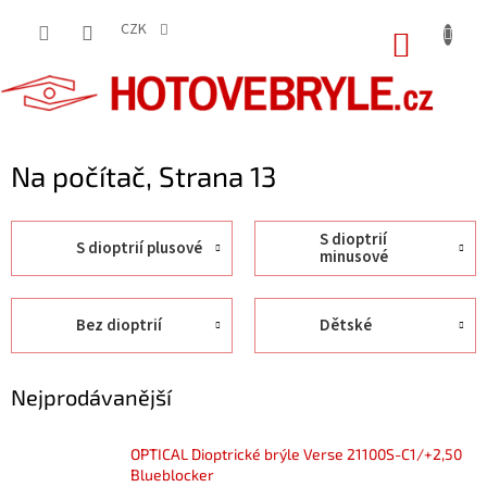
Přejít
na
CZK
NÁKUP
obsah
KOŠÍK
Na počítač
, Strana 13
S dioptrií
S dioptrií plusové
minusové
Bez dioptrií
Dětské
Nejprodávanější
OPTICAL Dioptrické brýle Verse 21100S-C1/+2,50
Blueblocker