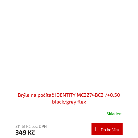
hvězdiček.
Brýle na počítač IDENTITY MC2274BC2 /+0,50
black/grey flex
Skladem
Průměrné
hodnocení
produktu
311,61 Kč bez DPH
Do košíku
349 Kč
je