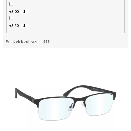
+3,00
3
+3,50
3
Položek k zobrazení:
989
V
ý
p
i
s
p
r
o
d
u
k
t