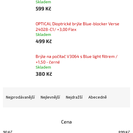
Skladem
599 Kč
OPTICAL Dioptrické brýle Blue-blocker Verse
24028-C1/ +3,00 Flex
Skladem
499 Kč
Brýle na počítač V3064 s Blue light filtrem /
+1,50 - černé
Skladem
380 Kč
Ř
a
Nejprodávanější
Nejlevnější
Nejdražší
Abecedně
z
e
n
Cena
í
p
90
Kč
899
Kč