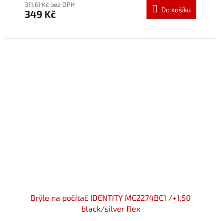
produktu
311,61 Kč bez DPH
Do košíku
349 Kč
je
5,0
z
5
hvězdiček.
Brýle na počítač IDENTITY MC2274BC1 /+1,50
black/silver flex