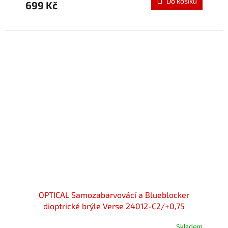
Do košíku
699 Kč
je
5,0
z
5
hvězdiček.
OPTICAL Samozabarvovácí a Blueblocker
dioptrické brýle Verse 24012-C2/+0,75
Skladem