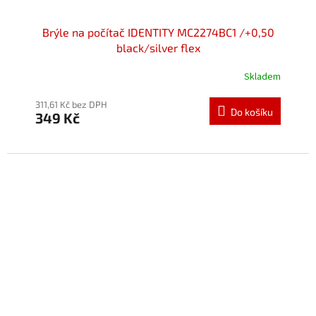
Brýle na počítač IDENTITY MC2274BC1 /+0,50
black/silver flex
Skladem
Průměrné
hodnocení
produktu
311,61 Kč bez DPH
Do košíku
349 Kč
je
5,0
z
5
hvězdiček.