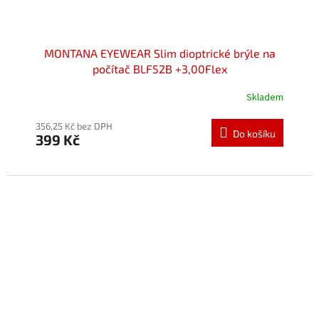
MONTANA EYEWEAR Slim dioptrické brýle na
počítač BLF52B +3,00Flex
Skladem
Průměrné
hodnocení
produktu
356,25 Kč bez DPH
Do košíku
399 Kč
je
5,0
z
5
hvězdiček.