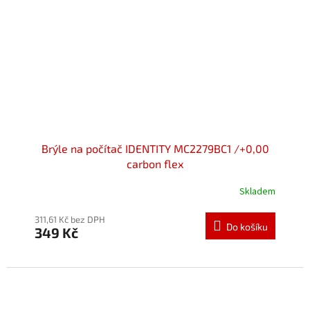
Brýle na počítač IDENTITY MC2279BC1 /+0,00
carbon flex
Skladem
Průměrné
hodnocení
produktu
311,61 Kč bez DPH
Do košíku
349 Kč
je
5,0
z
5
hvězdiček.