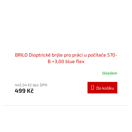
BRILO Dioptrické brýle pro práci u počítače 570-
B +3,00 blue flex
Skladem
Průměrné
hodnocení
produktu
445,54 Kč bez DPH
Do košíku
499 Kč
je
5,0
z
5
hvězdiček.