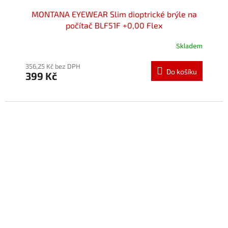
MONTANA EYEWEAR Slim dioptrické brýle na
počítač BLF51F +0,00 Flex
Skladem
Průměrné
hodnocení
produktu
356,25 Kč bez DPH
Do košíku
399 Kč
je
5,0
z
5
hvězdiček.