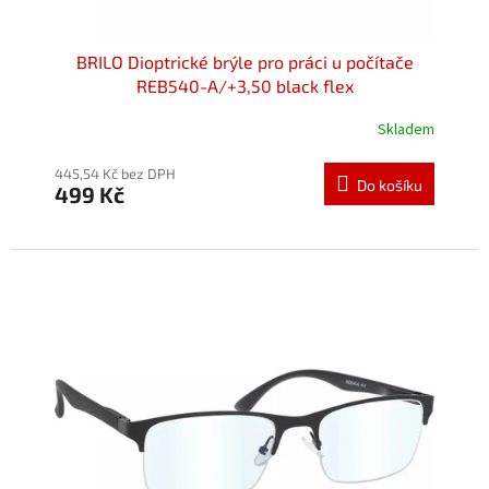
ů
BRILO Dioptrické brýle pro práci u počítače
REB540-A/+3,50 black flex
Skladem
Průměrné
hodnocení
produktu
445,54 Kč bez DPH
Do košíku
499 Kč
je
5,0
z
5
hvězdiček.