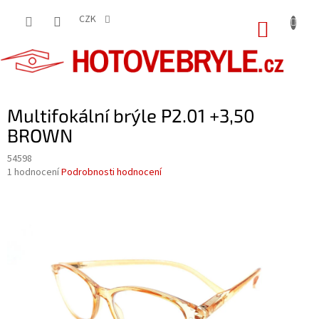
Přejít
na
CZK
NÁKUP
obsah
KOŠÍK
Multifokální brýle P2.01 +3,50
BROWN
54598
Průměrné
1 hodnocení
Podrobnosti hodnocení
hodnocení
produktu
je
5,0
z
5
hvězdiček.