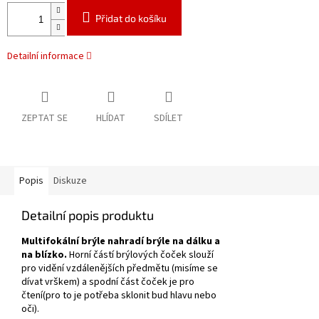
Přidat do košíku
Detailní informace
ZEPTAT SE
HLÍDAT
SDÍLET
Popis
Diskuze
Detailní popis produktu
Multifokální brýle nahradí brýle na dálku a
na blízko.
Horní částí brýlových čoček slouží
pro vidění vzdálenějších předmětu (misíme se
dívat vrškem) a spodní část čoček je pro
čtení(pro to je potřeba sklonit bud hlavu nebo
oči).