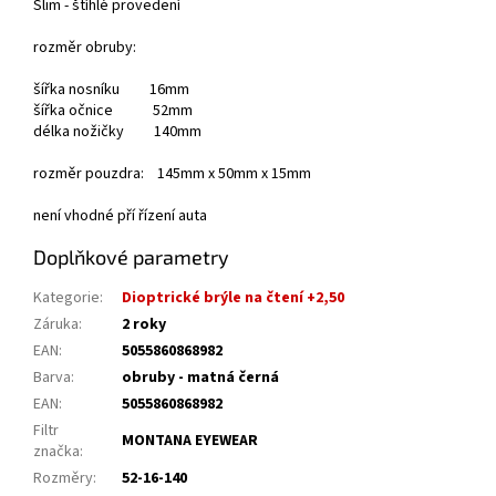
Slim - štíhlé provedení
rozměr obruby:
šířka nosníku 16mm
šířka očnice 52mm
délka nožičky 140mm
rozměr pouzdra: 145mm x 50mm x 15mm
není vhodné pří řízení auta
Doplňkové parametry
Kategorie
:
Dioptrické brýle na čtení +2,50
Záruka
:
2 roky
EAN
:
5055860868982
Barva
:
obruby - matná černá
EAN
:
5055860868982
Filtr
MONTANA EYEWEAR
značka
:
Rozměry
:
52-16-140