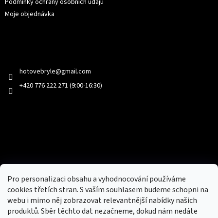
Podmínky ochrany osobních údajů
Moje objednávka
Kontakt
hotovebryle
@
gmail.com
+420 776 222 271 (9:00-16:30)
Facebook
Přijímáme online platby
Pro personalizaci obsahu a vyhodnocování používáme
cookies třetích stran. S vaším souhlasem budeme schopni na
webu i mimo něj zobrazovat relevantnější nabídky našich
produktů. Sběr těchto dat nezačneme, dokud nám nedáte