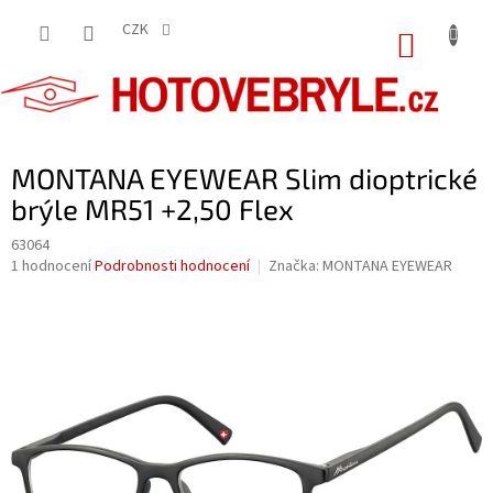
Přejít
na
CZK
NÁKUP
obsah
KOŠÍK
MONTANA EYEWEAR Slim dioptrické
brýle MR51 +2,50 Flex
63064
Průměrné
1 hodnocení
Podrobnosti hodnocení
Značka:
MONTANA EYEWEAR
hodnocení
produktu
je
5,0
z
5
hvězdiček.