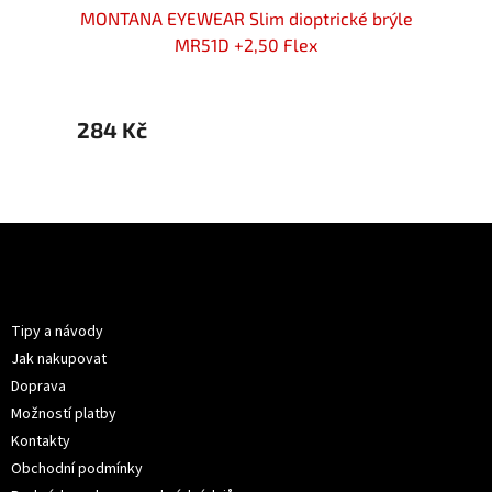
 brýle
MONTANA EYEWEAR Slim dioptrické brýle
MONTA
MR51D +2,50 Flex
284 Kč
319 K
Z
á
p
Informace pro vás
a
t
Tipy a návody
í
Jak nakupovat
Doprava
Možností platby
Kontakty
Obchodní podmínky