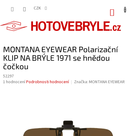
Přejít
na
CZK
NÁKUP
obsah
KOŠÍK
MONTANA EYEWEAR Polarizační
KLIP NA BRÝLE 1971 se hnědou
čočkou
52297
Průměrné
1 hodnocení
Podrobnosti hodnocení
Značka:
MONTANA EYEWEAR
hodnocení
produktu
je
5,0
z
5
hvězdiček.