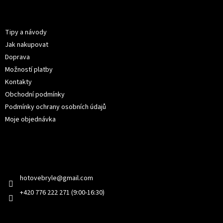
p
Informace pro vás
a
t
Tipy a návody
í
Jak nakupovat
Doprava
Možností platby
Kontakty
Obchodní podmínky
Podmínky ochrany osobních údajů
Moje objednávka
Kontakt
hotovebryle
@
gmail.com
+420 776 222 271 (9:00-16:30)