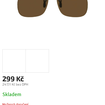
299 Kč
247,11 Kč bez DPH
Měrná
Skladem
cena:
Možnosti doručení