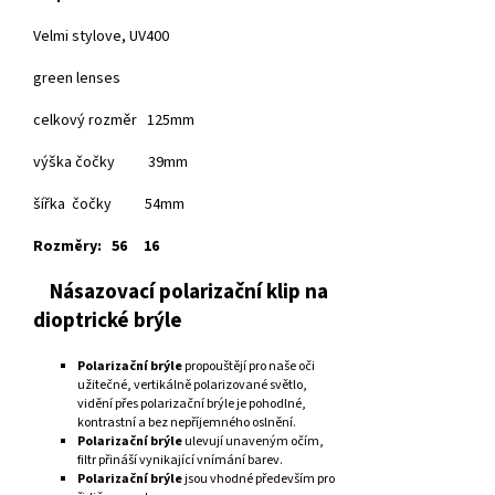
Velmi stylove, UV400
green lenses
celkový rozměr 125mm
výška čočky 39mm
šířka čočky 54mm
Rozměry:
56
16
Násazovací polarizační klip na
dioptrické brýle
Polarizační brýle
propouštějí pro naše oči
užitečné, vertikálně polarizované světlo,
vidění přes polarizační brýle je pohodlné,
kontrastní a bez nepříjemného oslnění.
Polarizační brýle
ulevují unaveným očím,
filtr přináší vynikající vnímání barev.
Polarizační brýle
jsou vhodné především pro