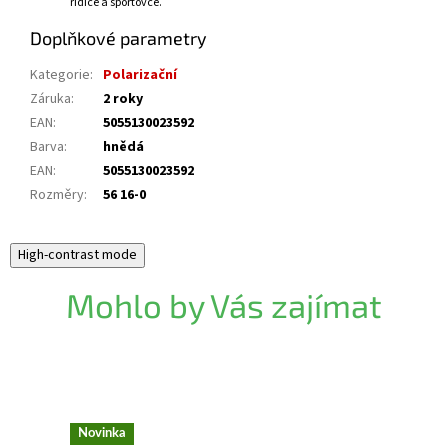
řidiče a sportovce.
Doplňkové parametry
Kategorie
:
Polarizační
Záruka
:
2 roky
EAN
:
5055130023592
Barva
:
hnědá
EAN
:
5055130023592
Rozměry
:
56 16-0
High-contrast mode
Mohlo by Vás zajímat
Novinka