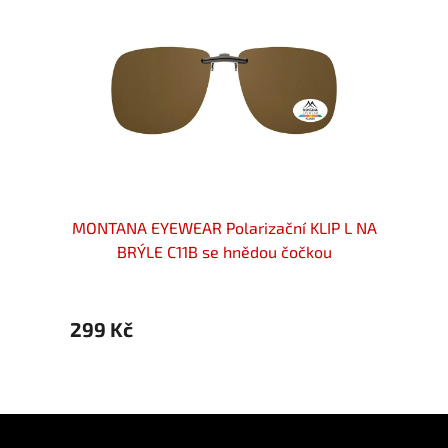
LIP NA
MONTANA EYEWEAR Polarizační KLIP L NA
MONTA
ou
BRÝLE C11B se hnědou čočkou
299 Kč
299 
Z
á