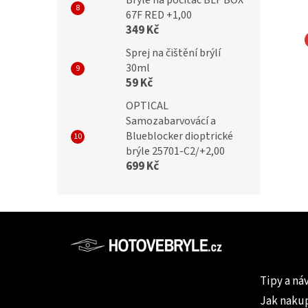
Brýle na počítač BLF BOX
67F RED +1,00
349 Kč
Sprej na čištění brýlí
NA EYEWEAR
MONTANA EYEWEAR
30ml
zační brýle MONTANA
Polarizační brýle MONTANA
59 Kč
 Cat.3
MP41E Cat.3
OPTICAL
Samozabarvovácí a
Blueblocker dioptrické
č
299 Kč
brýle 25701-C2/+2,00
699 Kč
Z
á
p
Informac
a
Tipy a ná
t
Jak naku
í