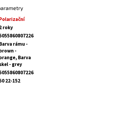
parametry
Polarizační
2 roky
5055860807226
Barva rámu -
brown -
orange, Barva
skel - grey
5055860807226
50 22-152