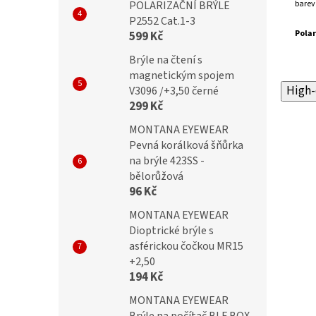
barev
POLARIZAČNÍ BRÝLE
P2552 Cat.1-3
Polar
599 Kč
Brýle na čtení s
magnetickým spojem
High-
V3096 /+3,50 černé
299 Kč
MONTANA EYEWEAR
Pevná korálková šňůrka
na brýle 423SS -
bělorůžová
96 Kč
MONTANA EYEWEAR
Dioptrické brýle s
asférickou čočkou MR15
+2,50
194 Kč
MONTANA EYEWEAR