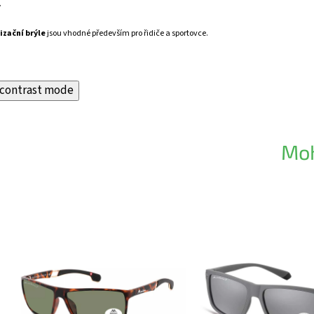
.
izační brýle
jsou vhodné především pro řidiče a sportovce.
contrast mode
Moh