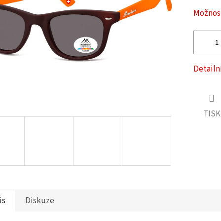
ček.
Možnost
Detailn
TISK
is
Diskuze