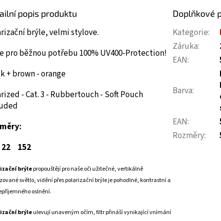
ailní popis produktu
Doplňkové 
rizační brýle, velmi stylove.
Kategorie
:
Záruka
:
le pro běžnou potřebu 100% UV400-Protection!
EAN
:
k + brown - orange
Barva
:
rized - Cat. 3 - Rubbertouch - Soft Pouch
luded
EAN
:
měry:
Rozměry
:
22
152
izační brýle
propouštějí pro naše oči užitečné, vertikálně
zované světlo, vidění přes polarizační brýle je pohodlné, kontrastní a
epříjemného oslnění.
izační brýle
ulevují unaveným očím, filtr přináší vynikající vnímání