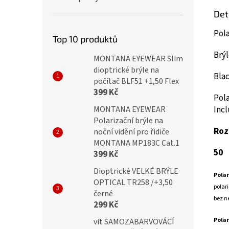
Det
Pola
Top 10 produktů
Brý
MONTANA EYEWEAR Slim
dioptrické brýle na
Blac
počítač BLF51 +1,50 Flex
399 Kč
Pola
Inc
MONTANA EYEWEAR
Polarizační brýle na
Roz
noční vidění pro řidiče
MONTANA MP183C Cat.1
50
399 Kč
Dioptrické VELKÉ BRÝLE
Polar
OPTICAL TR258 /+3,50
polari
černé
bez n
299 Kč
Polar
vit SAMOZABARVOVÁCÍ