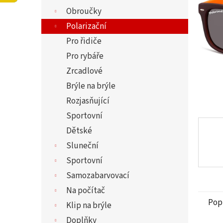
5
í
Obroučky
hvězdi
p
a
Polarizační
n
Pro řidiče
e
Pro rybáře
l
Zrcadlové
Brýle na brýle
Rozjasňující
Sportovní
Dětské
Sluneční
Sportovní
Samozabarvovací
Na počítač
Pop
Klip na brýle
Doplňky