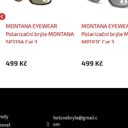
MONTANA EYEWEAR
MONTANA EYEWE
Polarizační brýle MONTANA
Polarizační brýle
SP319A Cat.3
MP197C Cat.3
499 Kč
499 Kč
e pro vás
Kontakt
Facebo
vody
hotovebryle
@
gmail.c
om
povat