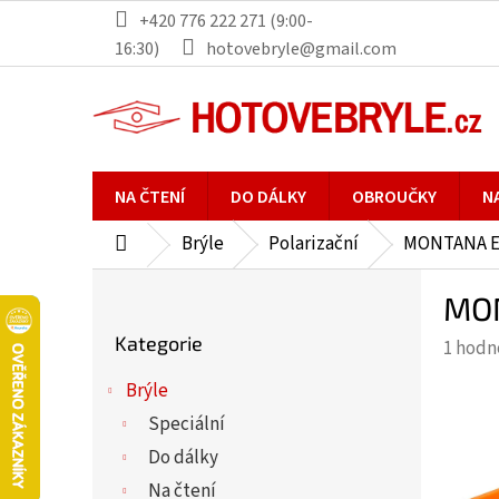
Přejít
+420 776 222 271 (9:00-
na
16:30)
hotovebryle@gmail.com
obsah
NA ČTENÍ
DO DÁLKY
OBROUČKY
N
Brýle
Polarizační
MONTANA EY
Domů
P
MON
o
Přeskočit
s
Kategorie
Průmě
1 hodn
kategorie
t
hodno
r
Brýle
produ
a
Speciální
je
n
5,0
Do dálky
n
z
Na čtení