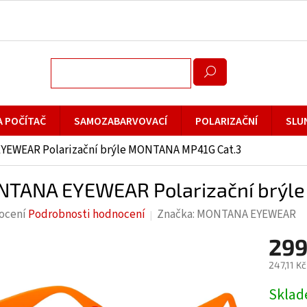
A POČÍTAČ
SAMOZABARVOVACÍ
POLARIZAČNÍ
SLU
EWEAR Polarizační brýle MONTANA MP41G Cat.3
TANA EYEWEAR Polarizační brýl
rné
ocení
Podrobnosti hodnocení
Značka:
MONTANA EYEWEAR
cení
299
ktu
247,11 K
Měrná
Skla
cena: