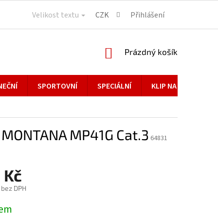
Velikost textu
CZK
Přihlášení
NÁKUPNÍ
Prázdný košík
KOŠÍK
NEČNÍ
SPORTOVNÍ
SPECIÁLNÍ
KLIP NA BRÝLE
e MONTANA MP41G Cat.3
64831
 Kč
č bez DPH
dem