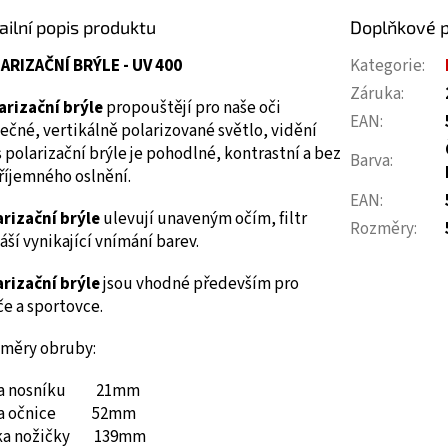
ailní popis produktu
Doplňkové 
ARIZAČNÍ BRÝLE - UV 400
Kategorie
:
Záruka
:
arizační brýle
propouštějí pro naše oči
EAN
:
ečné, vertikálně polarizované světlo, vidění
 polarizační brýle je pohodlné, kontrastní a bez
Barva
:
říjemného oslnění.
EAN
:
arizační brýle
ulevují unaveným očím, filtr
Rozměry
:
áší vynikající vnímání barev.
arizační brýle
jsou vhodné především pro
če a sportovce.
měry obruby:
ka nosníku 21mm
ka očnice 52mm
ka nožičky 139mm