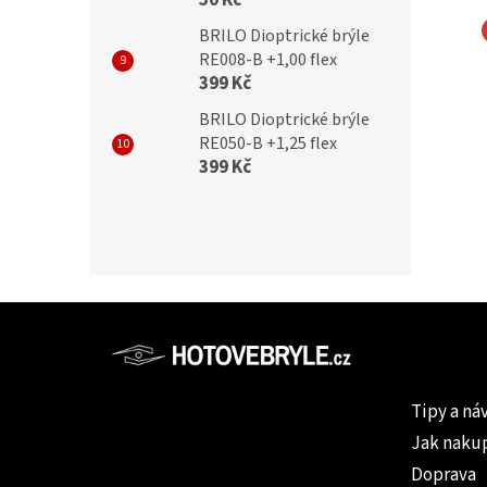
50 Kč
BRILO Dioptrické brýle
RE008-B +1,00 flex
NA EYEWEAR
MONTANA EYEWEAR
399 Kč
zační brýle MONTANA
Polarizační brýle MONTANA
BRILO Dioptrické brýle
Cat.3
SP313A Cat.3
RE050-B +1,25 flex
399 Kč
Kč
499 Kč
Z
á
p
Informac
a
Tipy a ná
t
Jak naku
í
Doprava