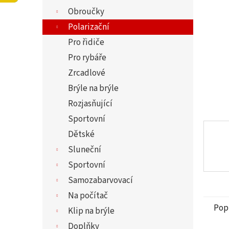
5
í
Obroučky
hvězdi
p
a
Polarizační
n
Pro řidiče
e
Pro rybáře
l
Zrcadlové
Brýle na brýle
Rozjasňující
Sportovní
Dětské
Sluneční
Sportovní
Samozabarvovací
Na počítač
Pop
Klip na brýle
Doplňky