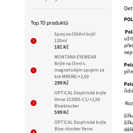
Det
POL
Top 10 produktů
Pol
Sprej na čištění brýlí
užit
120ml
přes
181 Kč
nep
MONTANA EYEWEAR
Brýle na čtení s
Pol
magnetickým spojem za
přin
krk MR59B/+2,50
299 Kč
Pol
řidi
OPTICAL Dioptrické brýle
Verse 21100S-C1/+2,50
Roz
Blueblocker
599 Kč
šíř
OPTICAL Dioptrické brýle
šíř
Blue-blocker Verse
dél