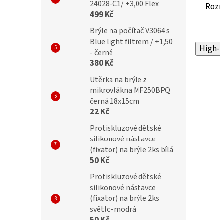
24028-C1/ +3,00 Flex
Roz
499 Kč
Brýle na počítač V3064 s
Blue light filtrem / +1,50
High-
- černé
380 Kč
Utěrka na brýle z
mikrovlákna MF250BPQ
černá 18x15cm
22 Kč
Protiskluzové dětské
silikonové nástavce
(fixator) na brýle 2ks bílá
50 Kč
Protiskluzové dětské
silikonové nástavce
(fixator) na brýle 2ks
světlo-modrá