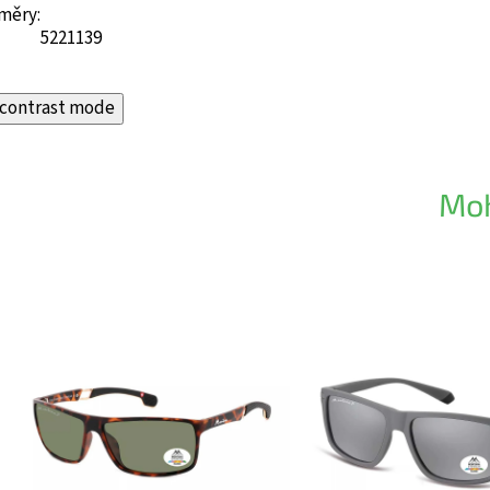
měry:
52
21
139
contrast mode
Moh