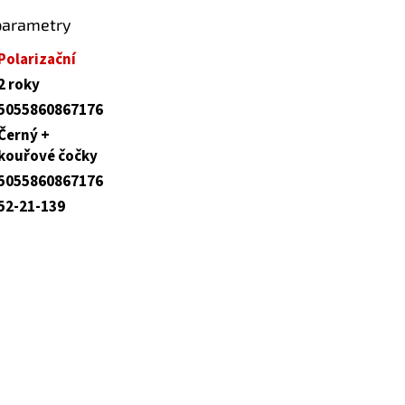
parametry
Polarizační
2 roky
5055860867176
Černý +
kouřové čočky
5055860867176
52-21-139