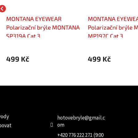
MONTANA EYEWEAR
MONTANA EYEWE
Polarizační brýle MONTANA
Polarizační brýle
SP319A Cat.3
MP197C Cat.3
499 Kč
499 Kč
e pro vás
Kontakt
Facebo
vody
hotovebryle
@
gmail.c
om
povat
+420 776 222 271 (9:00