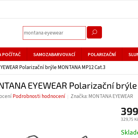
A POČÍTAČ
SAMOZABARVOVACÍ
POLARIZAČNÍ
SLU
EWEAR Polarizační brýle MONTANA MP12 Cat.3
TANA EYEWEAR Polarizační brýle
rné
ocení
Podrobnosti hodnocení
Značka:
MONTANA EYEWEAR
cení
399
ktu
329,75 K
Měrná
Skla
cena: