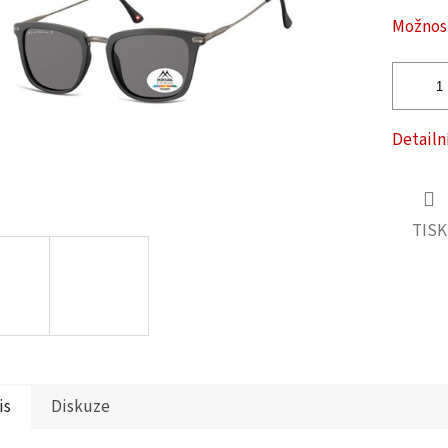
ček.
Možnost
Detailn
TISK
is
Diskuze