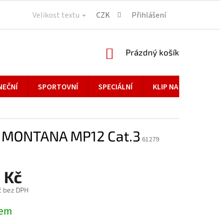
Velikost textu
CZK
Přihlášení
NÁKUPNÍ
Prázdný košík
KOŠÍK
NEČNÍ
SPORTOVNÍ
SPECIÁLNÍ
KLIP NA BRÝLE
 MONTANA MP12 Cat.3
61279
 Kč
č bez DPH
dem