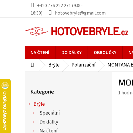
Přejít
+420 776 222 271 (9:00-
na
16:30)
hotovebryle@gmail.com
obsah
NA ČTENÍ
DO DÁLKY
OBROUČKY
N
Brýle
Polarizační
MONTANA EY
Domů
P
MON
o
Přeskočit
s
Kategorie
Průmě
1 hodn
kategorie
t
hodno
r
Brýle
produ
a
Speciální
je
n
5,0
Do dálky
n
z
Na čtení