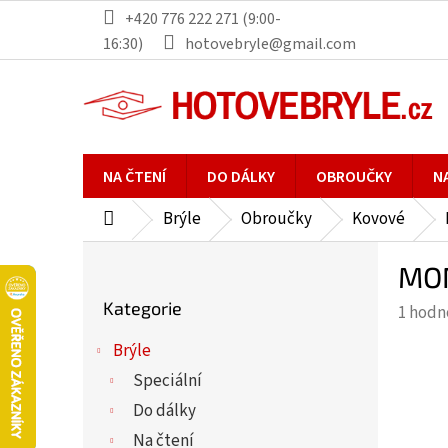
Přejít
+420 776 222 271 (9:00-
na
16:30)
hotovebryle@gmail.com
obsah
NA ČTENÍ
DO DÁLKY
OBROUČKY
N
Brýle
Obroučky
Kovové
Domů
P
MON
o
Přeskočit
s
Kategorie
Průmě
1 hodn
kategorie
t
hodno
r
Brýle
produ
a
Speciální
je
n
5,0
Do dálky
n
z
Na čtení