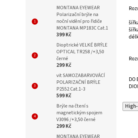
MONTANA EYEWEAR
Roz
Polarizační brýle na
noční vidění pro řidiče
šíř
MONTANA MP183C Cat.1
šíř
399 Kč
dél
Dioptrické VELKÉ BRÝLE
OPTICAL TR258 /+3,50
černé
Roz
299 Kč
vit SAMOZABARVOVÁCÍ
DO 
POLARIZAČNÍ BRÝLE
DIO
P2552 Cat.1-3
599 Kč
Brýle na čtení s
High-
magnetickým spojem
V3096 /+3,50 černé
299 Kč
MONTANA EYEWEAR