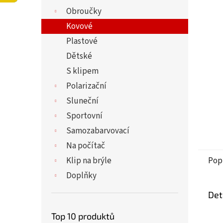
5
í
Obroučky
hvězdi
p
a
Kovové
n
Plastové
e
Dětské
l
S klipem
Polarizační
Sluneční
Sportovní
Samozabarvovací
Na počítač
Klip na brýle
Pop
Doplňky
Det
Top 10 produktů