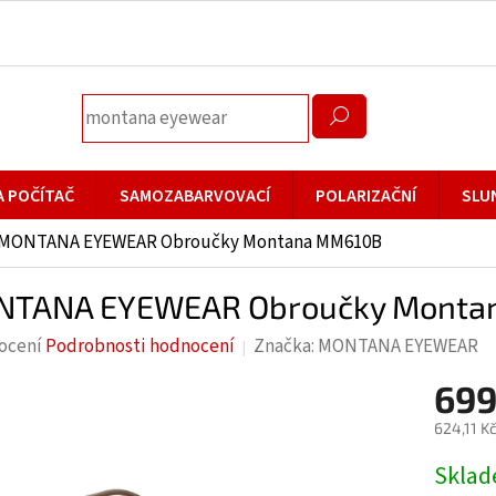
A POČÍTAČ
SAMOZABARVOVACÍ
POLARIZAČNÍ
SLU
MONTANA EYEWEAR Obroučky Montana MM610B
TANA EYEWEAR Obroučky Monta
rné
ocení
Podrobnosti hodnocení
Značka:
MONTANA EYEWEAR
cení
699
ktu
624,11 K
Měrná
Skla
cena: