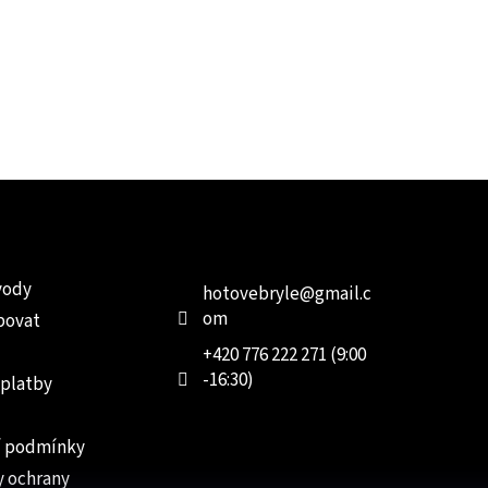
e pro vás
Kontakt
Facebo
vody
hotovebryle
@
gmail.c
om
povat
+420 776 222 271 (9:00
-16:30)
 platby
 podmínky
 ochrany