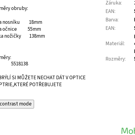
Záruka
:
měry obruby:
EAN
:
Barva
:
ka nosníku 18mm
EAN
:
ka očnice 55mm
ka nožičky 138mm
Materiál
:
měry:
Rozměry
:
55
18
138
BRÝLÍ SI MŮŽETE NECHAT DÁT V OPTICE
PTRIE,KTERÉ POTŘEBUJETE
contrast mode
Moh