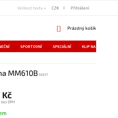
Velikost textu
CZK
Přihlášení
NÁKUPNÍ
Prázdný košík
KOŠÍK
NEČNÍ
SPORTOVNÍ
SPECIÁLNÍ
KLIP NA BRÝLE
na MM610B
56337
 Kč
č bez DPH
dem