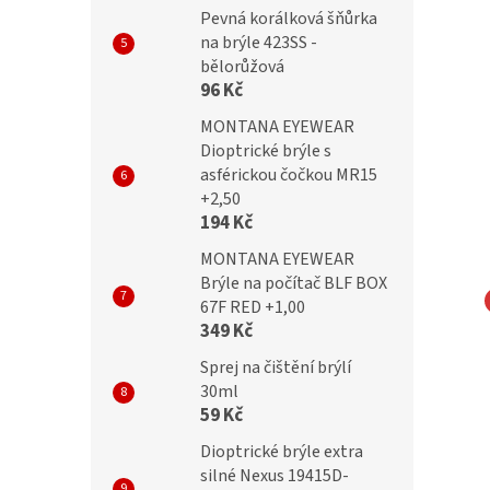
Pevná korálková šňůrka
na brýle 423SS -
bělorůžová
96 Kč
MONTANA EYEWEAR
Dioptrické brýle s
asférickou čočkou MR15
+2,50
194 Kč
MONTANA EYEWEAR
Brýle na počítač BLF BOX
67F RED +1,00
349 Kč
NA EYEWEAR
MONTANA EYEWEAR
čky Montana MM576
Bezrámečkové obroučky
Sprej na čištění brýlí
30ml
Montana MM571A gunmetal
59 Kč
Dioptrické brýle extra
Kč
699 Kč
silné Nexus 19415D-