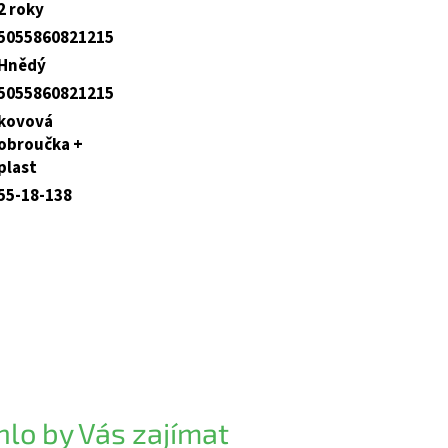
2 roky
5055860821215
Hnědý
5055860821215
kovová
obroučka +
plast
55-18-138
lo by Vás zajímat