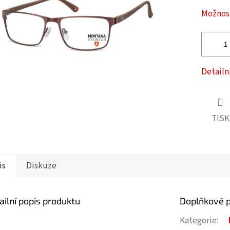
ček.
Možnost
Detailn
TISK
is
Diskuze
ailní popis produktu
Doplňkové 
Kategorie
: