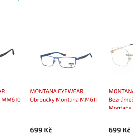
AR
MONTANA EYEWEAR
MONTAN
a MM610
Obroučky Montana MM611
Bezrámeč
Montana
699 Kč
699 Kč