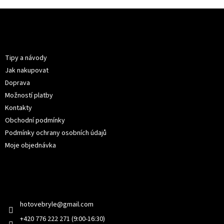
Z
á
p
Informace pro vás
a
t
Tipy a návody
í
Jak nakupovat
Doprava
Možností platby
Kontakty
Obchodní podmínky
Podmínky ochrany osobních údajů
Moje objednávka
Kontakt
hotovebryle
@
gmail.com
+420 776 222 271 (9:00-16:30)