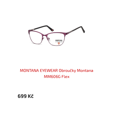
ové
MONTANA EYEWEAR Obroučky Montana
MONT
brné
MM606G Flex
699 Kč
699 