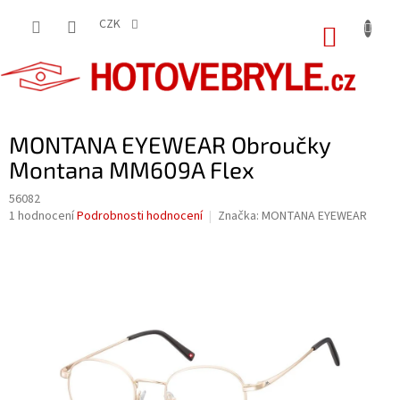
Přejít
na
CZK
NÁKUP
obsah
KOŠÍK
MONTANA EYEWEAR Obroučky
Montana MM609A Flex
56082
Průměrné
1 hodnocení
Podrobnosti hodnocení
Značka:
MONTANA EYEWEAR
hodnocení
produktu
je
5,0
z
5
hvězdiček.