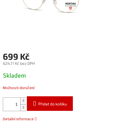
699 Kč
624,11 Kč bez DPH
Měrná
Skladem
cena:
Možnosti doručení
Přidat do košíku
Detailní informace