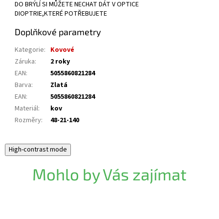
DO BRÝLÍ SI MŮŽETE NECHAT DÁT V OPTICE
DIOPTRIE,KTERÉ POTŘEBUJETE
Doplňkové parametry
Kategorie
:
Kovové
Záruka
:
2 roky
EAN
:
5055860821284
Barva
:
Zlatá
EAN
:
5055860821284
Materiál
:
kov
Rozměry
:
48-21-140
High-contrast mode
Mohlo by Vás zajímat