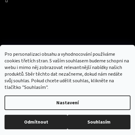
Facebook
Přijímáme online platby
Pro personalizaci obsahu a vyhodnocování používáme
cookies třetích stran. S vaším souhlasem budeme schopni na
webu i mimo něj zobrazovat relevantnější nabídky našich
produktů. Sběr těchto dat nezačneme, dokud nám nedáte
svůj souhlas. Pokud chcete udělit souhlas, klikněte na
tlačítko "Souhlasím".
Nový obchod s batohy, cestovními zavazadly, tašky a peněženky
Nastavení
Copyright 2026
hotovebryle.cz
. Všechna práva
Vytvořil
Odmítnout
Souhlasím
vyhrazena.
Upravit nastavení cookies
Shoptet