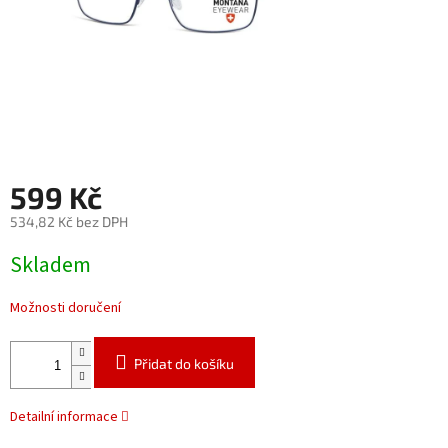
599 Kč
534,82 Kč bez DPH
Měrná
Skladem
cena:
Možnosti doručení
Přidat do košíku
Detailní informace