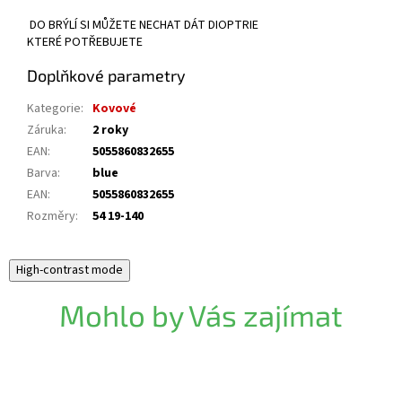
DO BRÝLÍ SI MŮŽETE NECHAT DÁT DIOPTRIE
KTERÉ POTŘEBUJETE
Doplňkové parametry
Kategorie
:
Kovové
Záruka
:
2 roky
EAN
:
5055860832655
Barva
:
blue
EAN
:
5055860832655
Rozměry
:
54 19-140
High-contrast mode
Mohlo by Vás zajímat