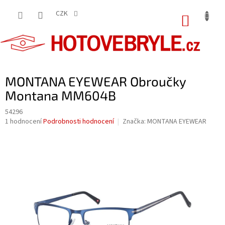
Přejít
na
CZK
NÁKUP
obsah
KOŠÍK
MONTANA EYEWEAR Obroučky
Montana MM604B
54296
Průměrné
1 hodnocení
Podrobnosti hodnocení
Značka:
MONTANA EYEWEAR
hodnocení
produktu
je
5,0
z
5
hvězdiček.