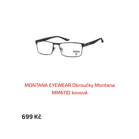
ntana
MONTANA EYEWEAR Obroučky Montana
MONT
MM611D kovová
699 Kč
699 