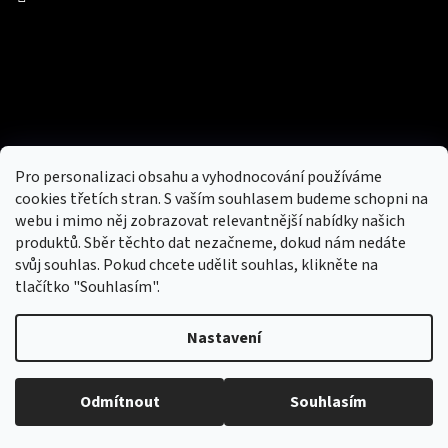
Facebook
Přijímáme online platby
Pro personalizaci obsahu a vyhodnocování používáme
cookies třetích stran. S vaším souhlasem budeme schopni na
webu i mimo něj zobrazovat relevantnější nabídky našich
produktů. Sběr těchto dat nezačneme, dokud nám nedáte
svůj souhlas. Pokud chcete udělit souhlas, klikněte na
tlačítko "Souhlasím".
Nový obchod s batohy, cestovními zavazadly, tašky a peněženky
Nastavení
Copyright 2026
hotovebryle.cz
. Všechna práva
Vytvořil
Odmítnout
Souhlasím
vyhrazena.
Upravit nastavení cookies
Shoptet