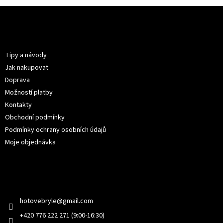
Z
á
p
Informace pro vás
a
t
Tipy a návody
í
Jak nakupovat
Doprava
Možností platby
Kontakty
Obchodní podmínky
Podmínky ochrany osobních údajů
Moje objednávka
Kontakt
hotovebryle
@
gmail.com
+420 776 222 271 (9:00-16:30)