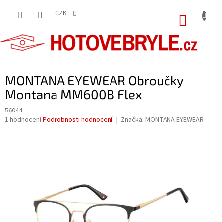
Přejít
na
CZK
NÁKUP
obsah
KOŠÍK
MONTANA EYEWEAR Obroučky
Montana MM600B Flex
56044
Průměrné
1 hodnocení
Podrobnosti hodnocení
Značka:
MONTANA EYEWEAR
hodnocení
produktu
je
5,0
z
5
hvězdiček.