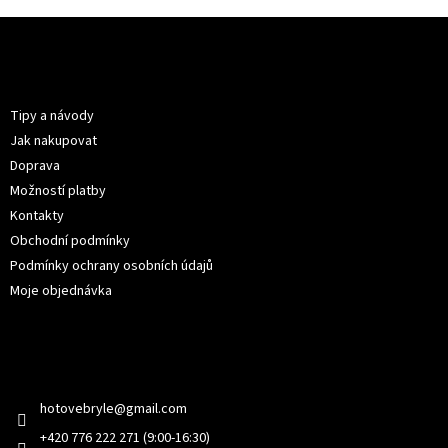
Z
á
p
Informace pro vás
a
t
Tipy a návody
í
Jak nakupovat
Doprava
Možností platby
Kontakty
Obchodní podmínky
Podmínky ochrany osobních údajů
Moje objednávka
Kontakt
hotovebryle
@
gmail.com
+420 776 222 271 (9:00-16:30)