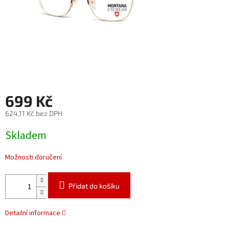
699 Kč
624,11 Kč bez DPH
Měrná
Skladem
cena:
Možnosti doručení
Přidat do košíku
Detailní informace