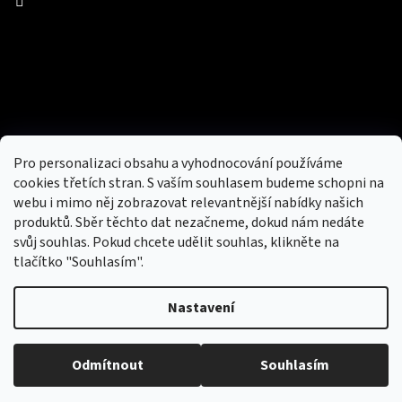
Facebook
Přijímáme online platby
Pro personalizaci obsahu a vyhodnocování používáme
cookies třetích stran. S vaším souhlasem budeme schopni na
webu i mimo něj zobrazovat relevantnější nabídky našich
produktů. Sběr těchto dat nezačneme, dokud nám nedáte
svůj souhlas. Pokud chcete udělit souhlas, klikněte na
tlačítko "Souhlasím".
Nový obchod s batohy, cestovními zavazadly, tašky a peněženky
Nastavení
Copyright 2026
hotovebryle.cz
. Všechna práva
Vytvořil
Odmítnout
Souhlasím
vyhrazena.
Upravit nastavení cookies
Shoptet