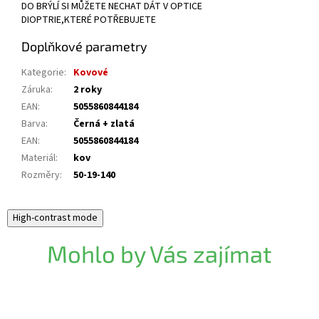
DO BRÝLÍ SI MŮŽETE NECHAT DÁT V OPTICE
DIOPTRIE,KTERÉ POTŘEBUJETE
Doplňkové parametry
Kategorie
:
Kovové
Záruka
:
2 roky
EAN
:
5055860844184
Barva
:
Černá + zlatá
EAN
:
5055860844184
Materiál
:
kov
Rozměry
:
50-19-140
High-contrast mode
Mohlo by Vás zajímat