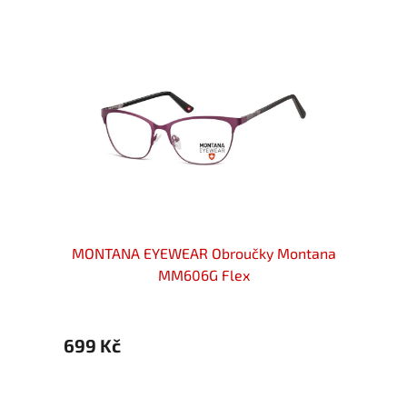
ové
MONTANA EYEWEAR Obroučky Montana
MONT
brné
MM606G Flex
699 Kč
699 