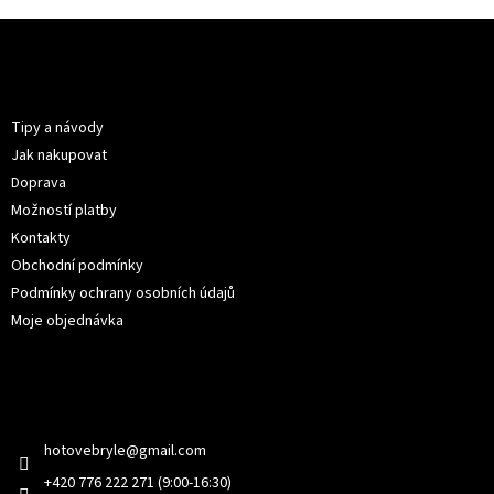
Z
á
p
Informace pro vás
a
t
Tipy a návody
í
Jak nakupovat
Doprava
Možností platby
Kontakty
Obchodní podmínky
Podmínky ochrany osobních údajů
Moje objednávka
Kontakt
hotovebryle
@
gmail.com
+420 776 222 271 (9:00-16:30)