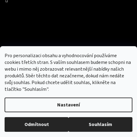
Facebook
Přijímáme online platby
Pro personalizaci obsahu a vyhodnocování používáme
cookies třetích stran. S vaším souhlasem budeme schopni na
webu i mimo něj zobrazovat relevantnější nabídky našich
produktů. Sběr těchto dat nezačneme, dokud nám nedáte
svůj souhlas. Pokud chcete udělit souhlas, klikněte na
tlačítko "Souhlasím".
Nový obchod s batohy, cestovními zavazadly, tašky a peněženky
Nastavení
Copyright 2026
hotovebryle.cz
. Všechna práva
Vytvořil
Odmítnout
Souhlasím
vyhrazena.
Upravit nastavení cookies
Shoptet