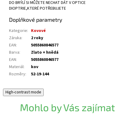
DO BRÝLÍ SI MŮŽETE NECHAT DÁT V OPTICE
DIOPTRIE,KTERÉ POTŘEBUJETE
Doplňkové parametry
Kategorie
:
Kovové
Záruka
:
2 roky
EAN
:
5055860846577
Barva
:
Zlato + hnědá
EAN
:
5055860846577
Materiál
:
kov
Rozměry
:
52-19-144
High-contrast mode
Mohlo by Vás zajímat