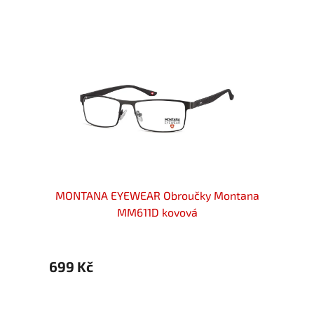
ové
MONTANA EYEWEAR Obroučky Montana
MONT
etal
MM611D kovová
699 Kč
699 