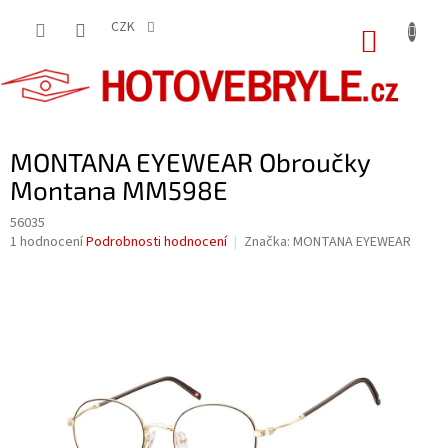
Přejít
na
CZK
NÁKUP
obsah
KOŠÍK
MONTANA EYEWEAR Obroučky
Montana MM598E
56035
Průměrné
1 hodnocení
Podrobnosti hodnocení
Značka:
MONTANA EYEWEAR
hodnocení
produktu
je
5,0
z
5
hvězdiček.