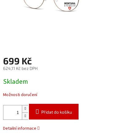
699 Kč
624,11 Kč bez DPH
Měrná
Skladem
cena:
Možnosti doručení
Přidat do košíku
Detailní informace