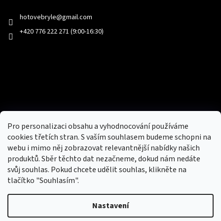
hotovebryle
@
gmail.com
+420 776 222 271 (9:00-16:30)
Facebook
Přijímáme online platby
Pro personalizaci obsahu a vyhodnocování používáme
cookies třetích stran. S vaším souhlasem budeme schopni na
webu i mimo něj zobrazovat relevantnější nabídky našich
produktů. Sběr těchto dat nezačneme, dokud nám nedáte
svůj souhlas. Pokud chcete udělit souhlas, klikněte na
tlačítko "Souhlasím".
Nový obchod s batohy, cestovními zavazadly, tašky a peněženky
Nastavení