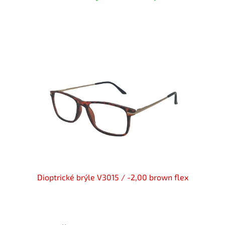
en flex
Dioptrické brýle V3015 / -2,00 brown flex
Diopt