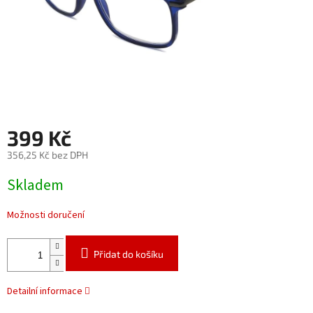
399 Kč
356,25 Kč bez DPH
Měrná
Skladem
cena:
Možnosti doručení
Přidat do košíku
Detailní informace