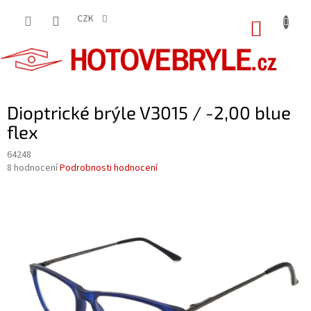
Přejít
na
CZK
NÁKUP
obsah
KOŠÍK
Dioptrické brýle V3015 / -2,00 blue
flex
64248
Průměrné
8 hodnocení
Podrobnosti hodnocení
hodnocení
produktu
je
4,1
z
5
hvězdiček.