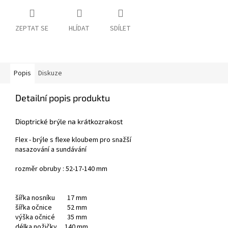
ZEPTAT SE
HLÍDAT
SDÍLET
Popis
Diskuze
Detailní popis produktu
Dioptrické brýle na krátkozrakost
Flex - brýle s flexe kloubem pro snažší
nasazování a sundávání
rozměr obruby : 52-17-140 mm
šířka nosníku 17 mm
šířka očnice 52 mm
výška očnicé 35 mm
délka nožičky 140 mm