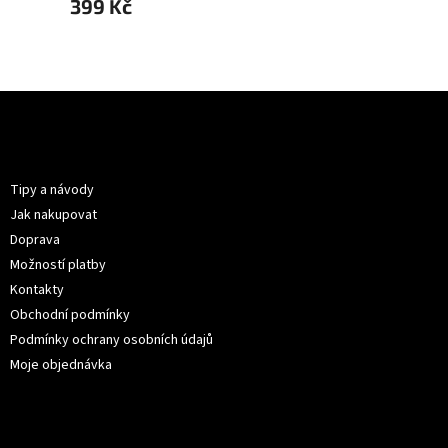
399 Kč
479 
Z
á
p
Informace pro vás
a
t
Tipy a návody
í
Jak nakupovat
Doprava
Možností platby
Kontakty
Obchodní podmínky
Podmínky ochrany osobních údajů
Moje objednávka
Kontakt