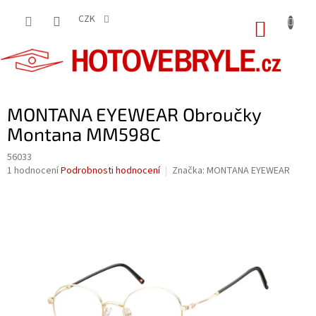
Přejít
na
CZK
NÁKUP
obsah
KOŠÍK
MONTANA EYEWEAR Obroučky
Montana MM598C
56033
Průměrné
1 hodnocení
Podrobnosti hodnocení
Značka:
MONTANA EYEWEAR
hodnocení
produktu
je
5,0
z
5
hvězdiček.