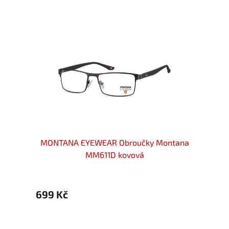
ové
MONTANA EYEWEAR Obroučky Montana
MONT
etal
MM611D kovová
699 Kč
699 