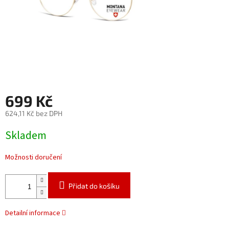
699 Kč
624,11 Kč bez DPH
Měrná
Skladem
cena:
Možnosti doručení
Přidat do košíku
Detailní informace