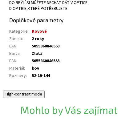
DO BRÝLÍ SI MŮŽETE NECHAT DÁT V OPTICE
DIOPTRIE,KTERÉ POTŘEBUJETE
Doplňkové parametry
Kategorie
:
Kovové
Záruka
:
2 roky
EAN
:
5055860846553
Barva
:
Zlatá
EAN
:
5055860846553
Materiál
:
kov
Rozměry
:
52-19-144
High-contrast mode
Mohlo by Vás zajímat