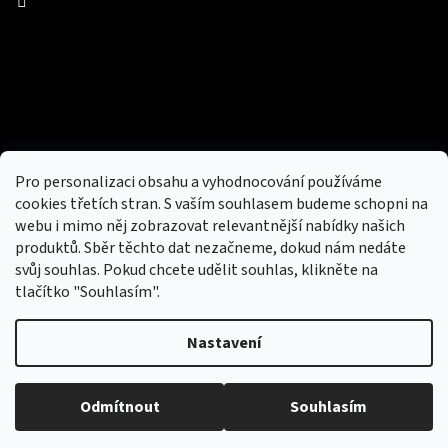
Facebook
Přijímáme online platby
Pro personalizaci obsahu a vyhodnocování používáme
cookies třetích stran. S vaším souhlasem budeme schopni na
webu i mimo něj zobrazovat relevantnější nabídky našich
produktů. Sběr těchto dat nezačneme, dokud nám nedáte
svůj souhlas. Pokud chcete udělit souhlas, klikněte na
tlačítko "Souhlasím".
Nový obchod s batohy, cestovními zavazadly, tašky a peněženky
Nastavení
Copyright 2026
hotovebryle.cz
. Všechna práva
Vytvořil
Odmítnout
Souhlasím
vyhrazena.
Upravit nastavení cookies
Shoptet