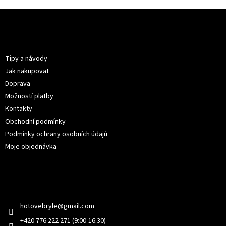
Z
á
p
Informace pro vás
a
t
Tipy a návody
í
Jak nakupovat
Doprava
Možností platby
Kontakty
Obchodní podmínky
Podmínky ochrany osobních údajů
Moje objednávka
Kontakt
hotovebryle
@
gmail.com
+420 776 222 271 (9:00-16:30)