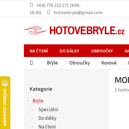
Přejít
+420 776 222 271 (9:00-
na
16:30)
hotovebryle@gmail.com
obsah
NA ČTENÍ
DO DÁLKY
OBROUČKY
N
Brýle
Obroučky
Kovové
Domů
P
MON
o
Přeskočit
s
Kategorie
Průmě
1 hodn
kategorie
t
hodno
r
Brýle
produ
a
Speciální
je
n
5,0
Do dálky
n
z
Na čtení