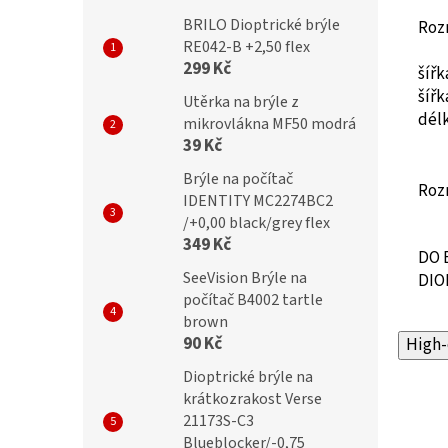
BRILO Dioptrické brýle
Roz
RE042-B +2,50 flex
299 Kč
šíř
šíř
Utěrka na brýle z
dél
mikrovlákna MF50 modrá
39 Kč
Brýle na počítač
Roz
IDENTITY MC2274BC2
/+0,00 black/grey flex
349 Kč
DO 
SeeVision Brýle na
DIO
počítač B4002 tartle
brown
90 Kč
High-
Dioptrické brýle na
krátkozrakost Verse
21173S-C3
Blueblocker/-0,75