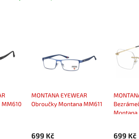
AR
MONTANA EYEWEAR
MONTAN
a MM610
Obroučky Montana MM611
Bezrámeč
Montana
699 Kč
699 Kč