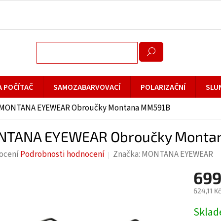
A POČÍTAČ
SAMOZABARVOVACÍ
POLARIZAČNÍ
SLU
MONTANA EYEWEAR Obroučky Montana MM591B
TANA EYEWEAR Obroučky Monta
rné
ocení
Podrobnosti hodnocení
Značka:
MONTANA EYEWEAR
cení
699
ktu
624,11 K
Měrná
Skla
cena: