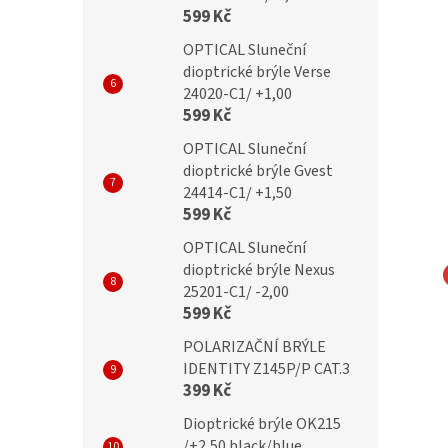
599 Kč
OPTICAL Sluneční
dioptrické brýle Verse
24020-C1/ +1,00
599 Kč
OPTICAL Sluneční
dioptrické brýle Gvest
24414-C1/ +1,50
599 Kč
OPTICAL Sluneční
dioptrické brýle Nexus
25201-C1/ -2,00
NA EYEWEAR
MONTANA EYEWEAR
599 Kč
čky Montana MM576
Bezrámečkové obroučky
POLARIZAČNÍ BRÝLE
Montana MM571A gunmetal
IDENTITY Z145P/P CAT.3
399 Kč
Dioptrické brýle OK215
Kč
699 Kč
/+2,50 black/blue