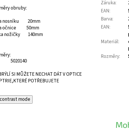
Záruka
:
měry obruby:
EAN
:
Barva
:
ka nosníku 20mm
EAN
:
ka očnice 50mm
ka nožičky 140mm
Materiál
:
měry:
Rozměry
:
50
20
140
BRÝLÍ SI MŮŽETE NECHAT DÁT V OPTICE
PTRIE,KTERÉ POTŘEBUJETE
contrast mode
Moh