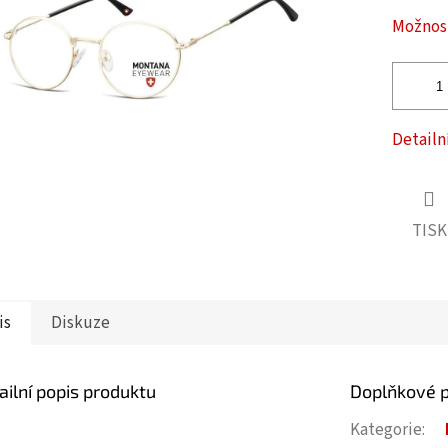
ček.
Možnost
Detailn
TISK
is
Diskuze
ailní popis produktu
Doplňkové 
Kategorie
: