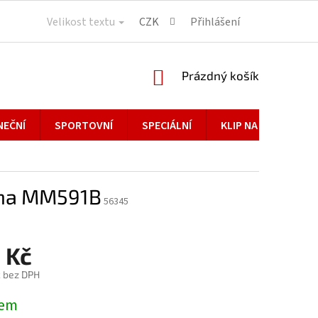
Velikost textu
CZK
Přihlášení
NÁKUPNÍ
Prázdný košík
KOŠÍK
NEČNÍ
SPORTOVNÍ
SPECIÁLNÍ
KLIP NA BRÝLE
na MM591B
56345
 Kč
č bez DPH
dem