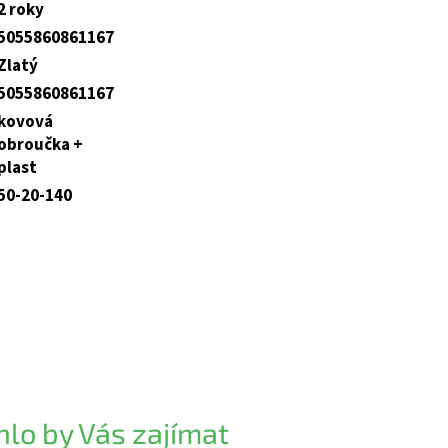
2 roky
5055860861167
Zlatý
5055860861167
kovová
obroučka +
plast
50-20-140
lo by Vás zajímat