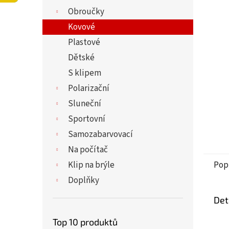
5
í
Obroučky
hvězdi
p
a
Kovové
n
Plastové
e
Dětské
l
S klipem
Polarizační
Sluneční
Sportovní
Samozabarvovací
Na počítač
Klip na brýle
Pop
Doplňky
Det
Top 10 produktů