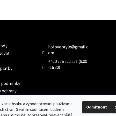
e pro vás
Kontakt
Facebo
vody
hotovebryle
@
gmail.c
om
povat
+420 776 222 271 (9:00
-16:30)
 platby
 podmínky
 ochrany
 údajů
lizaci obsahu a vyhodnocování používáme
ednávka
Odmítnout
ích stran. S vaším souhlasem budeme
ebu i mimo něj zobrazovat relevantnější