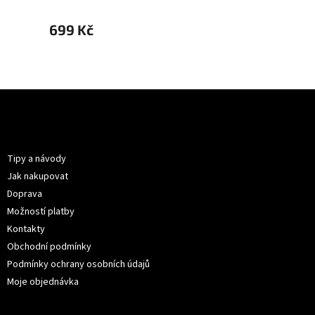
699 Kč
699 
Z
á
p
Informace pro vás
a
t
Tipy a návody
í
Jak nakupovat
Doprava
Možností platby
Kontakty
Obchodní podmínky
Podmínky ochrany osobních údajů
Moje objednávka