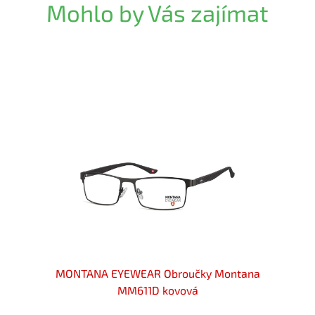
Mohlo by Vás zajímat
ové
MONTANA EYEWEAR Obroučky Montana
MONT
etal
MM611D kovová