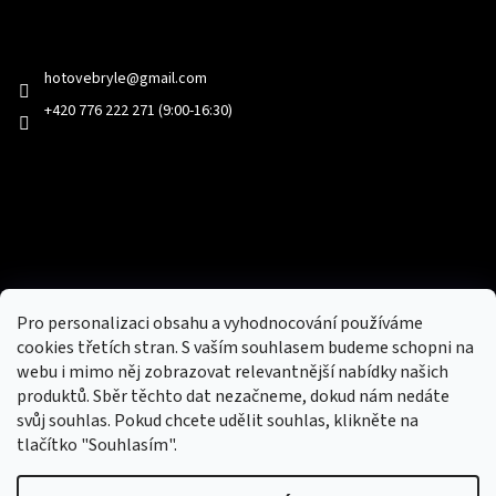
Kontakt
hotovebryle
@
gmail.com
+420 776 222 271 (9:00-16:30)
Facebook
Přijímáme online platby
Pro personalizaci obsahu a vyhodnocování používáme
cookies třetích stran. S vaším souhlasem budeme schopni na
webu i mimo něj zobrazovat relevantnější nabídky našich
produktů. Sběr těchto dat nezačneme, dokud nám nedáte
svůj souhlas. Pokud chcete udělit souhlas, klikněte na
tlačítko "Souhlasím".
Nový obchod s batohy, cestovními zavazadly, tašky a peněženky