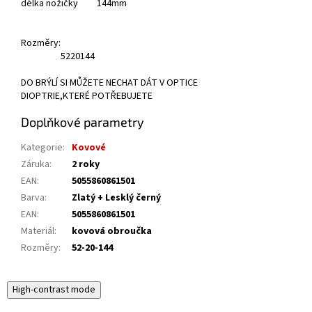
délka nožičky 144mm
Rozměry:
52
20
144
DO BRÝLÍ SI MŮŽETE NECHAT DÁT V OPTICE
DIOPTRIE,KTERÉ POTŘEBUJETE
Doplňkové parametry
Kategorie
:
Kovové
Záruka
:
2 roky
EAN
:
5055860861501
Barva
:
Zlatý + Lesklý černý
EAN
:
5055860861501
Materiál
:
kovová obroučka
Rozměry
:
52-20-144
High-contrast mode