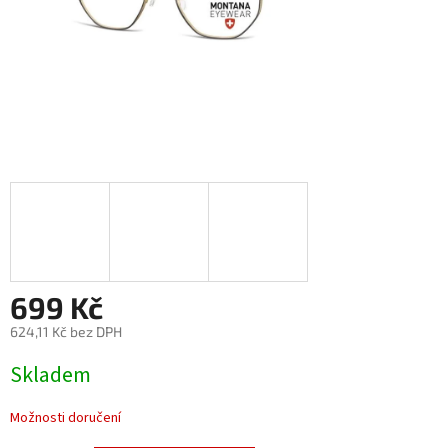
699 Kč
624,11 Kč bez DPH
Měrná
Skladem
cena:
Možnosti doručení