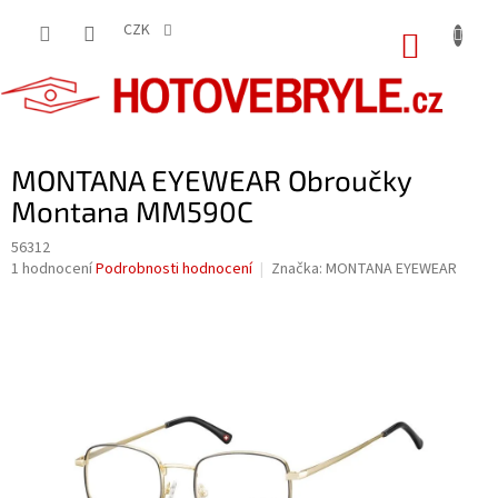
Přejít
na
CZK
NÁKUP
obsah
KOŠÍK
MONTANA EYEWEAR Obroučky
Montana MM590C
56312
Průměrné
1 hodnocení
Podrobnosti hodnocení
Značka:
MONTANA EYEWEAR
hodnocení
produktu
je
5,0
z
5
hvězdiček.