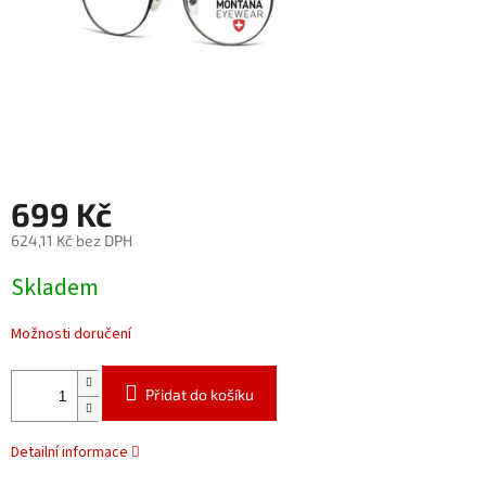
699 Kč
624,11 Kč bez DPH
Měrná
Skladem
cena:
Možnosti doručení
Přidat do košíku
Detailní informace