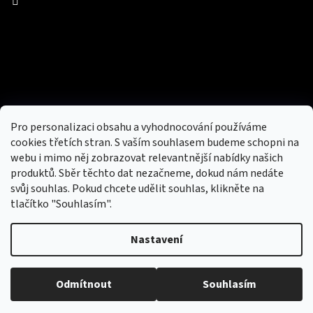
Facebook
Přijímáme online platby
Pro personalizaci obsahu a vyhodnocování používáme
cookies třetích stran. S vaším souhlasem budeme schopni na
webu i mimo něj zobrazovat relevantnější nabídky našich
produktů. Sběr těchto dat nezačneme, dokud nám nedáte
svůj souhlas. Pokud chcete udělit souhlas, klikněte na
tlačítko "Souhlasím".
Nový obchod s batohy, cestovními zavazadly, tašky a peněženky
Nastavení
Copyright 2026
hotovebryle.cz
. Všechna práva
Vytvořil
Odmítnout
Souhlasím
vyhrazena.
Upravit nastavení cookies
Shoptet