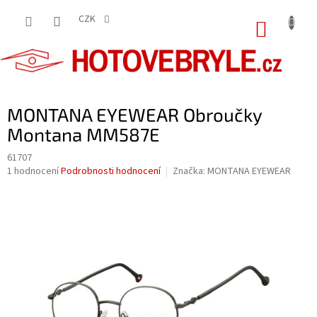
Přejít
na
CZK
NÁKUP
obsah
KOŠÍK
MONTANA EYEWEAR Obroučky
Montana MM587E
61707
Průměrné
1 hodnocení
Podrobnosti hodnocení
Značka:
MONTANA EYEWEAR
hodnocení
produktu
je
5,0
z
5
hvězdiček.