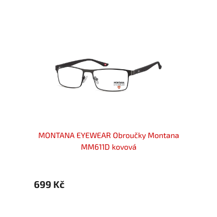
ové
MONTANA EYEWEAR Obroučky Montana
MONT
etal
MM611D kovová
699 Kč
699 