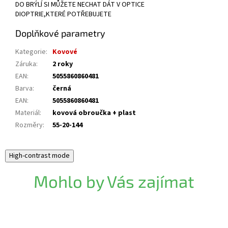
DO BRÝLÍ SI MŮŽETE NECHAT DÁT V OPTICE
DIOPTRIE,KTERÉ POTŘEBUJETE
Doplňkové parametry
Kategorie
:
Kovové
Záruka
:
2 roky
EAN
:
5055860860481
Barva
:
černá
EAN
:
5055860860481
Materiál
:
kovová obroučka + plast
Rozměry
:
55-20-144
High-contrast mode
Mohlo by Vás zajímat