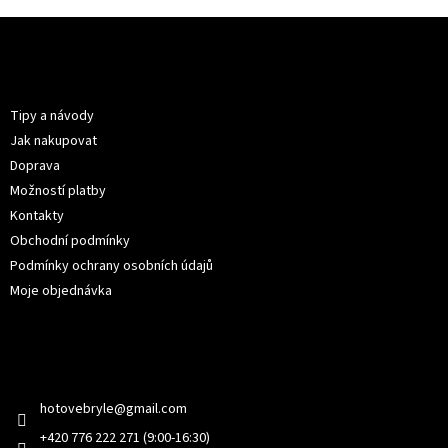
Z
á
p
Informace pro vás
a
t
Tipy a návody
í
Jak nakupovat
Doprava
Možností platby
Kontakty
Obchodní podmínky
Podmínky ochrany osobních údajů
Moje objednávka
Kontakt
hotovebryle
@
gmail.com
+420 776 222 271 (9:00-16:30)