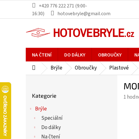
Přejít
+420 776 222 271 (9:00-
na
16:30)
hotovebryle@gmail.com
obsah
NA ČTENÍ
DO DÁLKY
OBROUČKY
N
Brýle
Obroučky
Plastové
Domů
P
MON
o
Přeskočit
s
Kategorie
Průmě
1 hodn
kategorie
t
hodno
r
Brýle
produ
a
Speciální
je
n
5,0
Do dálky
n
z
Na čtení