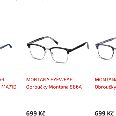
AR
MONTANA EYEWEAR
MONTAN
a MA71D
Obroučky Montana 886A
Obroučky
699 Kč
699 Kč