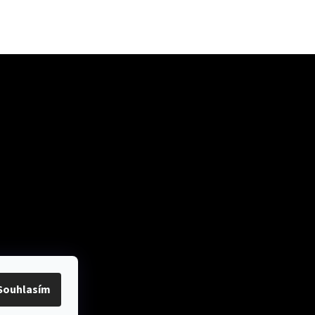
ok
Přijímáme online
platby
Souhlasím