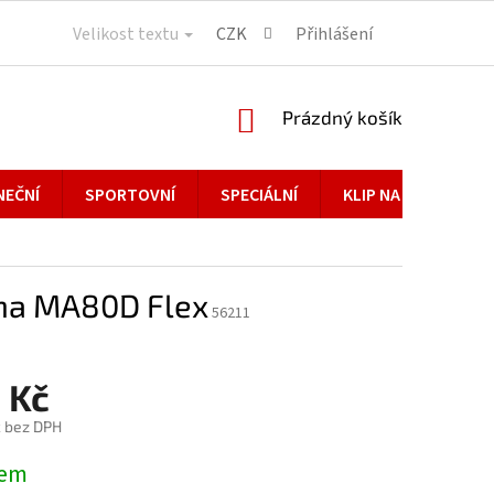
Velikost textu
CZK
Přihlášení
NÁKUPNÍ
Prázdný košík
KOŠÍK
NEČNÍ
SPORTOVNÍ
SPECIÁLNÍ
KLIP NA BRÝLE
a MA80D Flex
56211
 Kč
č bez DPH
dem