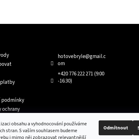
e pro vás
Kontakt
Facebo
vody
hotovebryle
@
gmail.c
om
povat
+420 776 222 271 (9:00
-16:30)
 platby
 podmínky
 ochrany
 údajů
lizaci obsahu a vyhodnocování používáme
ednávka
Odmítnout
ích stran. S vaším souhlasem budeme
ebu i mimo něj zobrazovat relevantnější