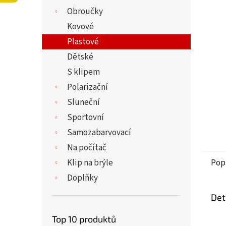
5
í
Obroučky
hvězdi
p
a
Kovové
n
Plastové
e
Dětské
l
S klipem
Polarizační
Sluneční
Sportovní
Samozabarvovací
Na počítač
Klip na brýle
Pop
Doplňky
Det
Top 10 produktů