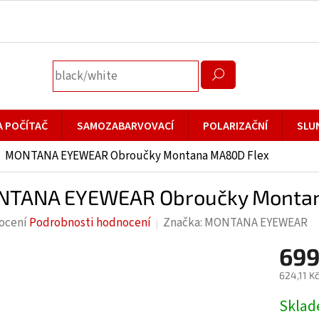
A POČÍTAČ
SAMOZABARVOVACÍ
POLARIZAČNÍ
SLU
MONTANA EYEWEAR Obroučky Montana MA80D Flex
TANA EYEWEAR Obroučky Montan
rné
ocení
Podrobnosti hodnocení
Značka:
MONTANA EYEWEAR
cení
699
ktu
624,11 K
Měrná
Skla
cena: