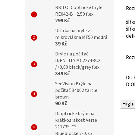
BRILO Dioptrické brýle
Roz
RE042-B +2,50 flex
299 Kč
šíř
šíř
Utěrka na brýle z
dél
mikrovlákna MF50 modrá
39 Kč
Brýle na počítač
Roz
IDENTITY MC2274BC2
/+0,00 black/grey flex
349 Kč
DO 
SeeVision Brýle na
DIO
počítač B4002 tartle
brown
90 Kč
High-
Dioptrické brýle na
krátkozrakost Verse
21173S-C3
Blueblocker/-0,75