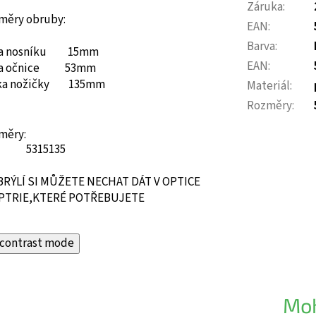
Záruka
:
měry obruby:
EAN
:
Barva
:
ka nosníku 15mm
EAN
:
ka očnice 53mm
ka nožičky 135mm
Materiál
:
Rozměry
:
měry:
53
15
135
BRÝLÍ SI MŮŽETE NECHAT DÁT V OPTICE
PTRIE,KTERÉ POTŘEBUJETE
contrast mode
Moh