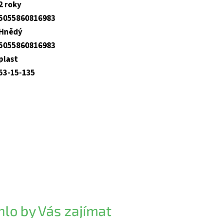
2 roky
5055860816983
Hnědý
5055860816983
plast
53-15-135
lo by Vás zajímat