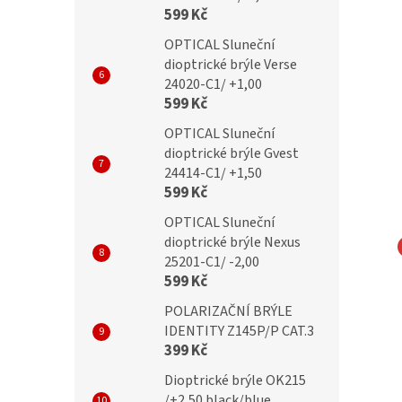
599 Kč
OPTICAL Sluneční
dioptrické brýle Verse
24020-C1/ +1,00
599 Kč
OPTICAL Sluneční
dioptrické brýle Gvest
24414-C1/ +1,50
599 Kč
OPTICAL Sluneční
dioptrické brýle Nexus
25201-C1/ -2,00
NA EYEWEAR
MONTANA EYEWEAR
599 Kč
čky Montana MA63A
Obroučky Montana MA63B
POLARIZAČNÍ BRÝLE
Flex
IDENTITY Z145P/P CAT.3
399 Kč
Dioptrické brýle OK215
Kč
699 Kč
/+2,50 black/blue