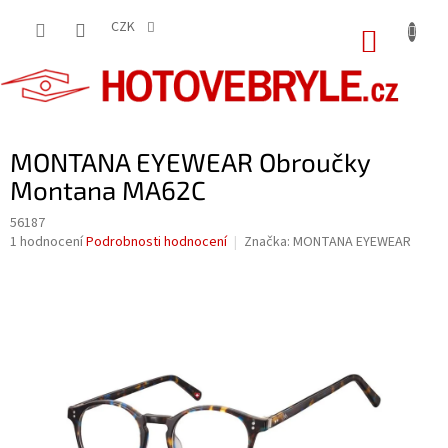
Přejít
na
CZK
NÁKUP
obsah
KOŠÍK
MONTANA EYEWEAR Obroučky
Montana MA62C
56187
Průměrné
1 hodnocení
Podrobnosti hodnocení
Značka:
MONTANA EYEWEAR
hodnocení
produktu
je
5,0
z
5
hvězdiček.