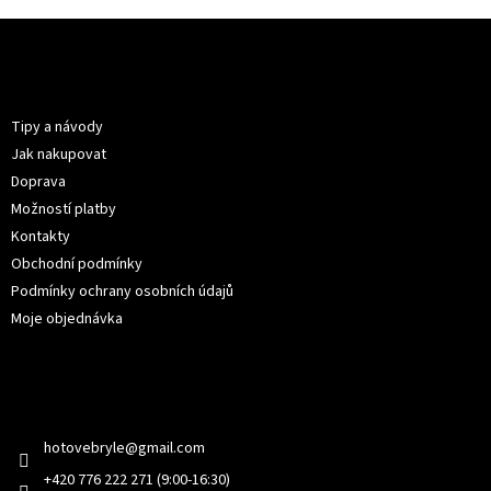
Z
á
p
Informace pro vás
a
t
Tipy a návody
í
Jak nakupovat
Doprava
Možností platby
Kontakty
Obchodní podmínky
Podmínky ochrany osobních údajů
Moje objednávka
Kontakt
hotovebryle
@
gmail.com
+420 776 222 271 (9:00-16:30)