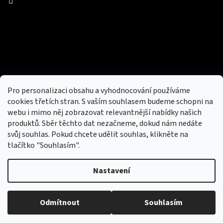
Facebook
Přijímáme online platby
Pro personalizaci obsahu a vyhodnocování používáme
cookies třetích stran. S vaším souhlasem budeme schopni na
webu i mimo něj zobrazovat relevantnější nabídky našich
produktů. Sběr těchto dat nezačneme, dokud nám nedáte
svůj souhlas. Pokud chcete udělit souhlas, klikněte na
tlačítko "Souhlasím".
Nový obchod s batohy, cestovními zavazadly, tašky a peněženky
Nastavení
Copyright 2026
hotovebryle.cz
. Všechna práva
Vytvořil
Odmítnout
Souhlasím
vyhrazena.
Upravit nastavení cookies
Shoptet