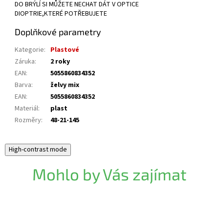
DO BRÝLÍ SI MŮŽETE NECHAT DÁT V OPTICE
DIOPTRIE,KTERÉ POTŘEBUJETE
Doplňkové parametry
Kategorie
:
Plastové
Záruka
:
2 roky
EAN
:
5055860834352
Barva
:
želvy mix
EAN
:
5055860834352
Materiál
:
plast
Rozměry
:
48-21-145
High-contrast mode
Mohlo by Vás zajímat