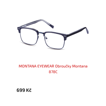
ntana
MONTANA EYEWEAR Obroučky Montana
MONT
878C
699 Kč
699 