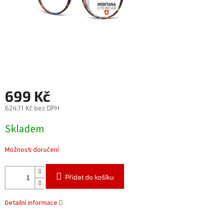
699 Kč
624,11 Kč bez DPH
Měrná
Skladem
cena:
Možnosti doručení
Přidat do košíku
Detailní informace