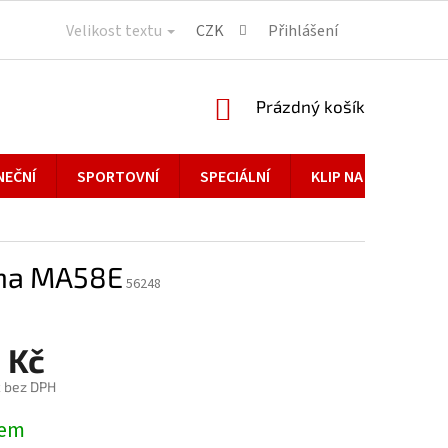
Velikost textu
CZK
Přihlášení
NÁKUPNÍ
Prázdný košík
KOŠÍK
NEČNÍ
SPORTOVNÍ
SPECIÁLNÍ
KLIP NA BRÝLE
na MA58E
56248
 Kč
č bez DPH
dem