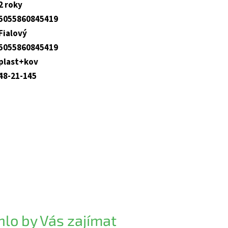
2 roky
5055860845419
Fialový
5055860845419
plast+kov
48-21-145
lo by Vás zajímat