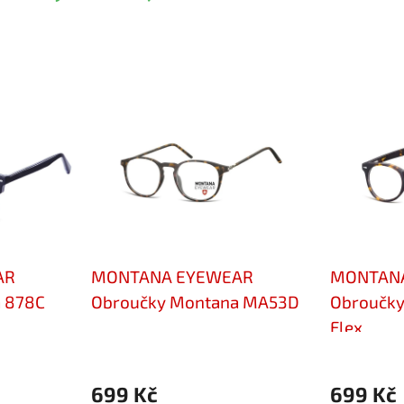
AR
MONTANA EYEWEAR
MONTAN
 878C
Obroučky Montana MA53D
Obroučk
Flex
699 Kč
699 Kč