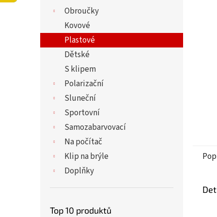
5
í
Obroučky
hvězdi
p
a
Kovové
n
Plastové
e
Dětské
l
S klipem
Polarizační
Sluneční
Sportovní
Samozabarvovací
Na počítač
Klip na brýle
Pop
Doplňky
Det
Top 10 produktů