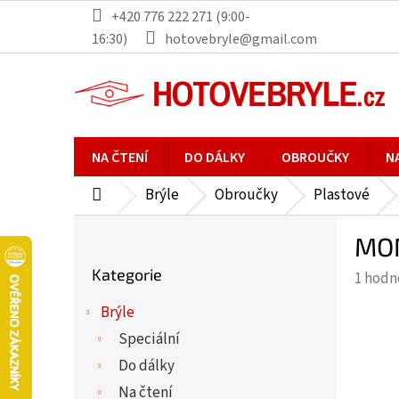
Přejít
+420 776 222 271 (9:00-
na
16:30)
hotovebryle@gmail.com
obsah
NA ČTENÍ
DO DÁLKY
OBROUČKY
N
Brýle
Obroučky
Plastové
Domů
P
MON
o
Přeskočit
s
Kategorie
Průmě
1 hodn
kategorie
t
hodno
r
Brýle
produ
a
Speciální
je
n
5,0
Do dálky
n
z
Na čtení