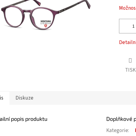
ček.
Možnost
Detailn
TISK
is
Diskuze
ailní popis produktu
Doplňkové 
Kategorie
: