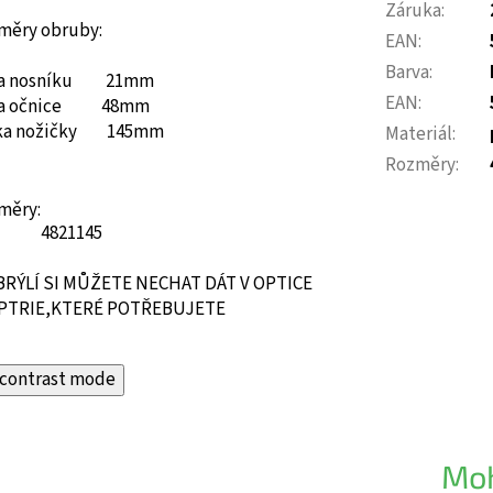
Záruka
:
měry obruby:
EAN
:
Barva
:
ka nosníku 21mm
EAN
:
ka očnice 48mm
ka nožičky 145mm
Materiál
:
Rozměry
:
měry:
48
21
145
BRÝLÍ SI MŮŽETE NECHAT DÁT V OPTICE
PTRIE,KTERÉ POTŘEBUJETE
contrast mode
Moh