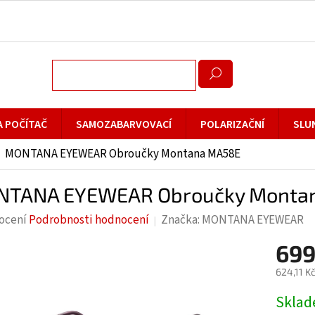
A POČÍTAČ
SAMOZABARVOVACÍ
POLARIZAČNÍ
SLU
MONTANA EYEWEAR Obroučky Montana MA58E
TANA EYEWEAR Obroučky Monta
rné
ocení
Podrobnosti hodnocení
Značka:
MONTANA EYEWEAR
cení
699
ktu
624,11 K
Měrná
Skla
cena: