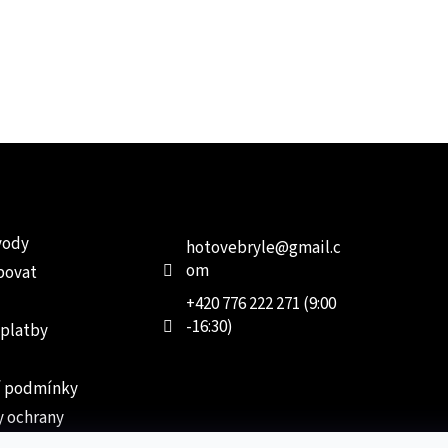
e pro vás
Kontakt
Facebo
vody
hotovebryle
@
gmail.c
om
povat
+420 776 222 271 (9:00
-16:30)
 platby
 podmínky
 ochrany
 údajů