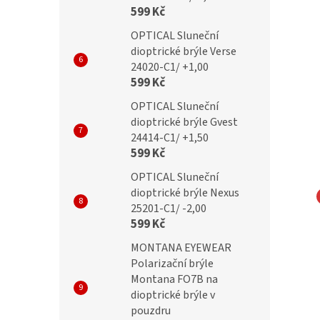
599 Kč
OPTICAL Sluneční
dioptrické brýle Verse
24020-C1/ +1,00
599 Kč
OPTICAL Sluneční
dioptrické brýle Gvest
24414-C1/ +1,50
599 Kč
OPTICAL Sluneční
dioptrické brýle Nexus
25201-C1/ -2,00
NA EYEWEAR
MONTANA EYEWEAR
599 Kč
čky Montana MA65B
Obroučky Montana MA65H
MONTANA EYEWEAR
Polarizační brýle
Montana FO7B na
dioptrické brýle v
Kč
699 Kč
pouzdru