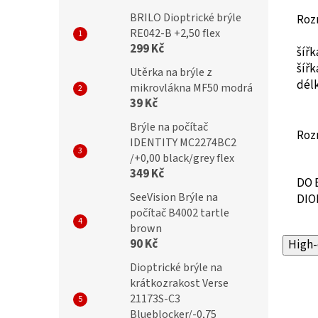
BRILO Dioptrické brýle
Roz
RE042-B +2,50 flex
299 Kč
šíř
šíř
Utěrka na brýle z
dél
mikrovlákna MF50 modrá
39 Kč
Brýle na počítač
Roz
IDENTITY MC2274BC2
/+0,00 black/grey flex
349 Kč
DO 
SeeVision Brýle na
DIO
počítač B4002 tartle
brown
90 Kč
High-
Dioptrické brýle na
krátkozrakost Verse
21173S-C3
Blueblocker/-0,75