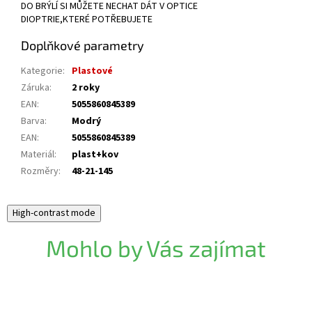
DO BRÝLÍ SI MŮŽETE NECHAT DÁT V OPTICE
DIOPTRIE,KTERÉ POTŘEBUJETE
Doplňkové parametry
Kategorie
:
Plastové
Záruka
:
2 roky
EAN
:
5055860845389
Barva
:
Modrý
EAN
:
5055860845389
Materiál
:
plast+kov
Rozměry
:
48-21-145
High-contrast mode
Mohlo by Vás zajímat