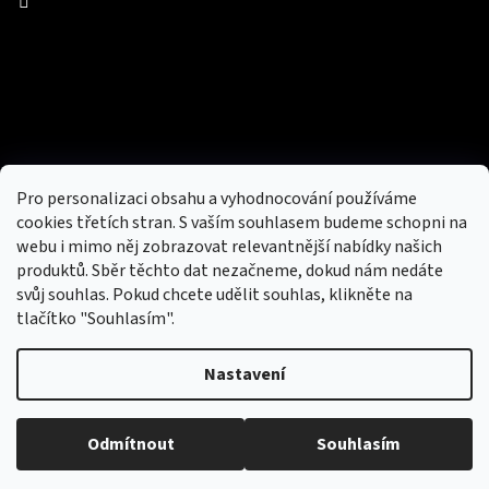
Facebook
Přijímáme online platby
Pro personalizaci obsahu a vyhodnocování používáme
cookies třetích stran. S vaším souhlasem budeme schopni na
webu i mimo něj zobrazovat relevantnější nabídky našich
produktů. Sběr těchto dat nezačneme, dokud nám nedáte
svůj souhlas. Pokud chcete udělit souhlas, klikněte na
tlačítko "Souhlasím".
Nový obchod s batohy, cestovními zavazadly, tašky a peněženky
Nastavení
Copyright 2026
hotovebryle.cz
. Všechna práva
Vytvořil
Odmítnout
Souhlasím
vyhrazena.
Upravit nastavení cookies
Shoptet