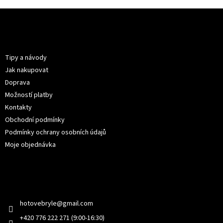
Z
á
p
Informace pro vás
a
t
Tipy a návody
í
Jak nakupovat
Doprava
Možností platby
Kontakty
Obchodní podmínky
Podmínky ochrany osobních údajů
Moje objednávka
Kontakt
hotovebryle
@
gmail.com
+420 776 222 271 (9:00-16:30)