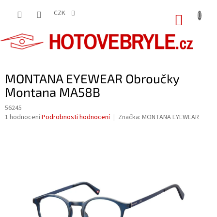
Přejít
na
CZK
NÁKUP
obsah
KOŠÍK
MONTANA EYEWEAR Obroučky
Montana MA58B
56245
Průměrné
1 hodnocení
Podrobnosti hodnocení
Značka:
MONTANA EYEWEAR
hodnocení
produktu
je
5,0
z
5
hvězdiček.