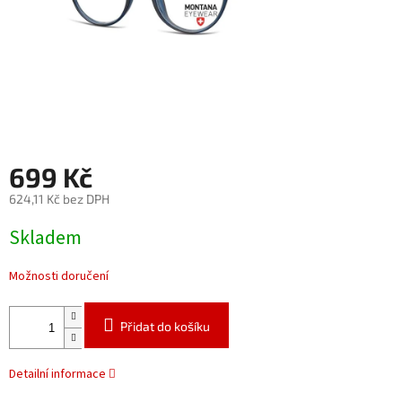
699 Kč
624,11 Kč bez DPH
Měrná
Skladem
cena:
Možnosti doručení
Přidat do košíku
Detailní informace