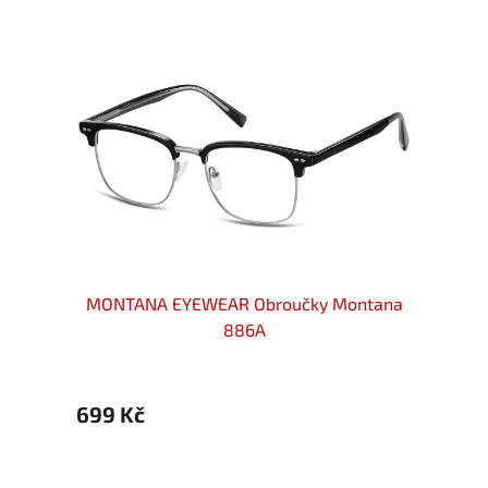
ntana
MONTANA EYEWEAR Obroučky Montana
MONT
886A
699 Kč
699 