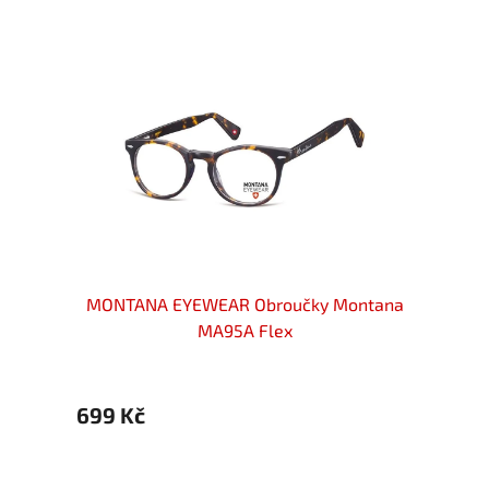
ntana
MONTANA EYEWEAR Obroučky Montana
MONT
MA95A Flex
699 Kč
699 