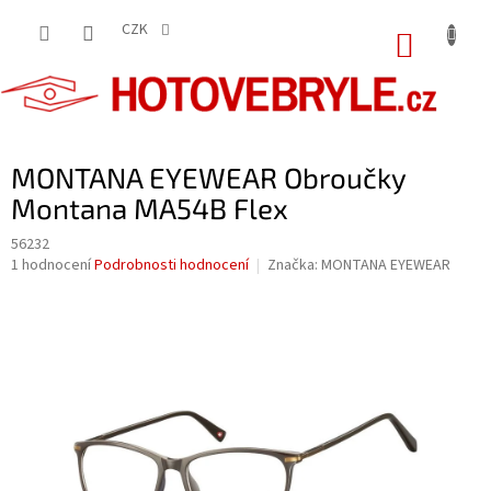
Přejít
na
CZK
NÁKUP
obsah
KOŠÍK
MONTANA EYEWEAR Obroučky
Montana MA54B Flex
56232
Průměrné
1 hodnocení
Podrobnosti hodnocení
Značka:
MONTANA EYEWEAR
hodnocení
produktu
je
5,0
z
5
hvězdiček.