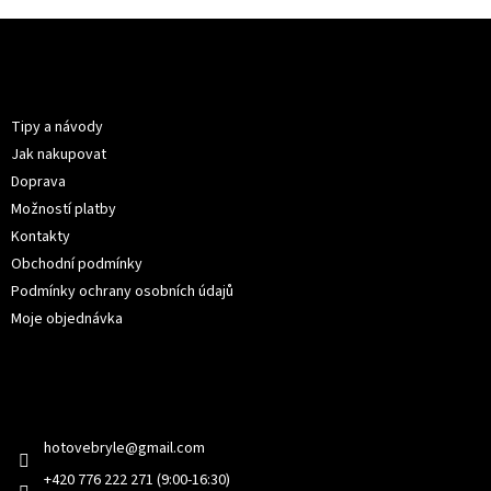
Z
á
p
Informace pro vás
a
t
Tipy a návody
í
Jak nakupovat
Doprava
Možností platby
Kontakty
Obchodní podmínky
Podmínky ochrany osobních údajů
Moje objednávka
Kontakt
hotovebryle
@
gmail.com
+420 776 222 271 (9:00-16:30)