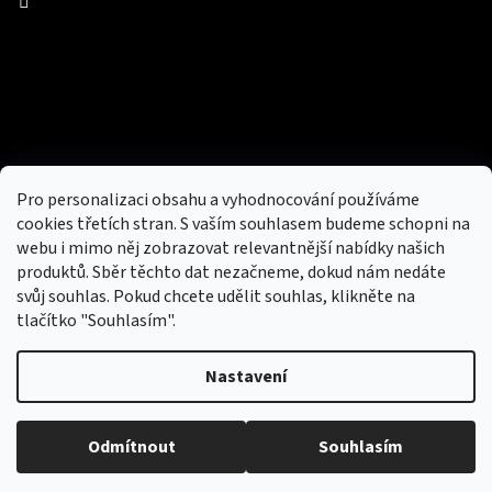
Facebook
Přijímáme online platby
Pro personalizaci obsahu a vyhodnocování používáme
cookies třetích stran. S vaším souhlasem budeme schopni na
webu i mimo něj zobrazovat relevantnější nabídky našich
produktů. Sběr těchto dat nezačneme, dokud nám nedáte
svůj souhlas. Pokud chcete udělit souhlas, klikněte na
tlačítko "Souhlasím".
Nový obchod s batohy, cestovními zavazadly, tašky a peněženky
Nastavení
Copyright 2026
hotovebryle.cz
. Všechna práva
Vytvořil
Odmítnout
Souhlasím
vyhrazena.
Upravit nastavení cookies
Shoptet