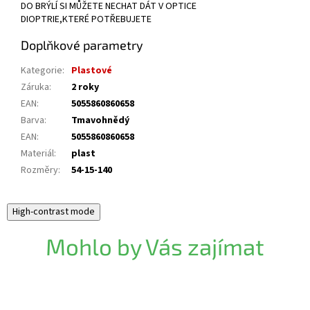
DO BRÝLÍ SI MŮŽETE NECHAT DÁT V OPTICE
DIOPTRIE,KTERÉ POTŘEBUJETE
Doplňkové parametry
Kategorie
:
Plastové
Záruka
:
2 roky
EAN
:
5055860860658
Barva
:
Tmavohnědý
EAN
:
5055860860658
Materiál
:
plast
Rozměry
:
54-15-140
High-contrast mode
Mohlo by Vás zajímat