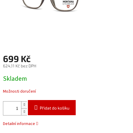
699 Kč
624,11 Kč bez DPH
Měrná
Skladem
cena:
Možnosti doručení
Přidat do košíku
Detailní informace