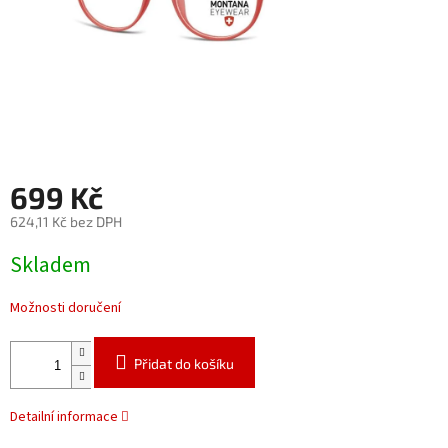
699 Kč
624,11 Kč bez DPH
Měrná
Skladem
cena:
Možnosti doručení
Přidat do košíku
Detailní informace