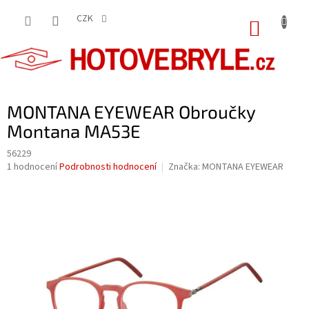
Přejít
na
CZK
NÁKUP
obsah
KOŠÍK
MONTANA EYEWEAR Obroučky
Montana MA53E
56229
Průměrné
1 hodnocení
Podrobnosti hodnocení
Značka:
MONTANA EYEWEAR
hodnocení
produktu
je
5,0
z
5
hvězdiček.