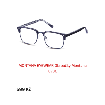
ntana
MONTANA EYEWEAR Obroučky Montana
MONT
878C
699 Kč
699 