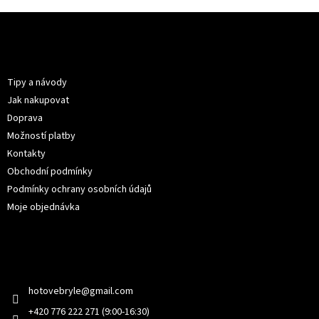
Z
á
p
Informace pro vás
a
t
Tipy a návody
í
Jak nakupovat
Doprava
Možností platby
Kontakty
Obchodní podmínky
Podmínky ochrany osobních údajů
Moje objednávka
Kontakt
hotovebryle
@
gmail.com
+420 776 222 271 (9:00-16:30)