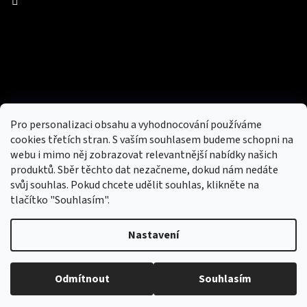
Facebook
Přijímáme online platby
Pro personalizaci obsahu a vyhodnocování používáme
cookies třetích stran. S vaším souhlasem budeme schopni na
webu i mimo něj zobrazovat relevantnější nabídky našich
produktů. Sběr těchto dat nezačneme, dokud nám nedáte
svůj souhlas. Pokud chcete udělit souhlas, klikněte na
tlačítko "Souhlasím".
Nový obchod s batohy, cestovními zavazadly, tašky a peněženky
Nastavení
Copyright 2026
hotovebryle.cz
. Všechna práva
Vytvořil
Odmítnout
Souhlasím
vyhrazena.
Upravit nastavení cookies
Shoptet