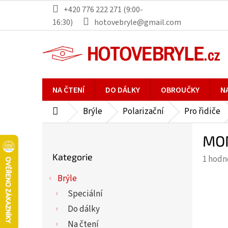
Přejít
+420 776 222 271 (9:00-
na
16:30)
hotovebryle@gmail.com
obsah
NA ČTENÍ
DO DÁLKY
OBROUČKY
N
Brýle
Polarizační
Pro řidiče
Domů
P
MON
o
Přeskočit
s
Kategorie
Průmě
1 hodn
kategorie
t
hodno
r
Brýle
produ
a
Speciální
je
n
5,0
Do dálky
n
z
Na čtení