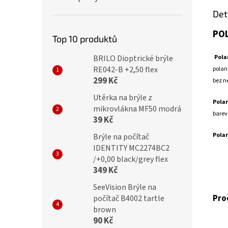
Det
POL
Top 10 produktů
Pola
BRILO Dioptrické brýle
RE042-B +2,50 flex
polari
299 Kč
bez n
Utěrka na brýle z
Polar
mikrovlákna MF50 modrá
barev
39 Kč
Polar
Brýle na počítač
IDENTITY MC2274BC2
/+0,00 black/grey flex
349 Kč
SeeVision Brýle na
Pro
počítač B4002 tartle
brown
90 Kč