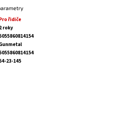
parametry
Pro řidiče
2 roky
5055860814154
Gunmetal
5055860814154
54-23-145