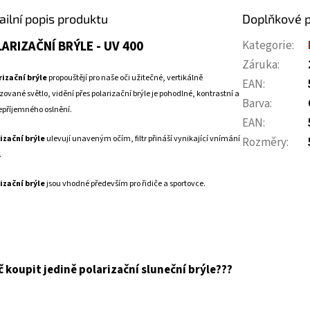
ailní popis produktu
Doplňkové 
ARIZAČNÍ BRÝLE - UV 400
Kategorie
:
Záruka
:
rizační brýle
propouštějí pro naše oči užitečné, vertikálně
EAN
:
zované světlo, vidění přes polarizační brýle je pohodlné, kontrastní a
Barva
:
epříjemného oslnění.
EAN
:
izační brýle
ulevují unaveným očím, filtr přináší vynikající vnímání
Rozměry
:
.
izační brýle
jsou vhodné především pro řidiče a sportovce.
č koupit jedině polarizační sluneční brýle???