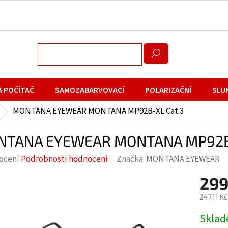
A POČÍTAČ
SAMOZABARVOVACÍ
POLARIZAČNÍ
SLU
MONTANA EYEWEAR MONTANA MP92B-XL Cat.3
TANA EYEWEAR MONTANA MP92B-
rné
ocení
Podrobnosti hodnocení
Značka:
MONTANA EYEWEAR
cení
299
ktu
247,11 K
Měrná
Skla
cena: