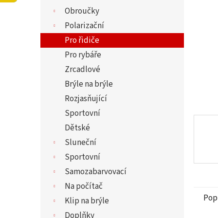
5
í
Obroučky
hvězdi
p
a
Polarizační
n
Pro řidiče
e
Pro rybáře
l
Zrcadlové
Brýle na brýle
Rozjasňující
Sportovní
Dětské
Sluneční
Sportovní
Samozabarvovací
Na počítač
Pop
Klip na brýle
Doplňky