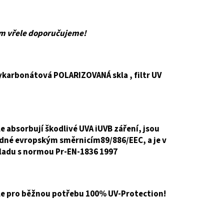
m vřele doporučujeme!
ykarbonátová POLARIZOVANÁ skla , filtr UV
le absorbují škodlivé UVA iUVB záření, jsou
dné evropským směrnicím89/886/EEC, a je v
ladu s normou Pr-EN-1836 1997
le pro běžnou potřebu 100% UV-Protection!