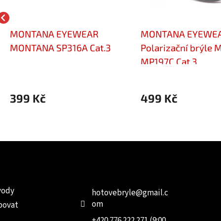
MONTANA EYEWEAR
MONTANA EYEWE
MONTANA SP316A Cat.3
Polarizační brýle
MP197C Cat.3
399 Kč
499 Kč
e pro vás
Kontakt
Facebo
vody
hotovebryle
@
gmail.c
om
povat
+420 776 222 271 (9:00