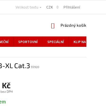
Velikost textu
CZK
Přihlášení
NÁKUPNÍ
Prázdný košík
KOŠÍK
NEČNÍ
SPORTOVNÍ
SPECIÁLNÍ
KLIP NA BRÝLE
XL Cat.3
55920
 Kč
č bez DPH
dem