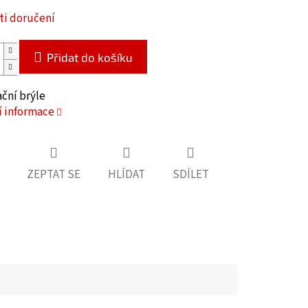
i doručení
Přidat do košíku
ační brýle
í informace
ZEPTAT SE
HLÍDAT
SDÍLET