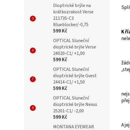
Dioptrické brýle na
Spl
krátkozrakost Verse
21173S-C3
Blueblocker/-0,75
599 Kč
K ří
nel
OPTICAL Sluneční
dioptrické brýle Verse
24020-C1/ +1,00
599 Kč
žád
,ste
OPTICAL Sluneční
dioptrické brýle Gvest
24414-C1/ +1,50
599 Kč
nejs
OPTICAL Sluneční
přej
dioptrické brýle Nexus
25201-C1/ -2,00
599 Kč
A je
MONTANA EYEWEAR