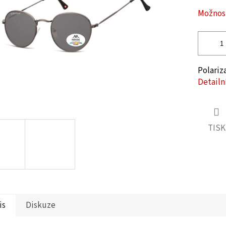
ček.
Možnost
Polariz
Detailn
TISK
is
Diskuze