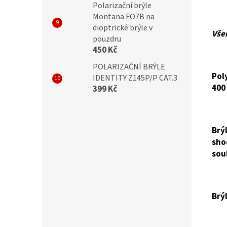
Polarizační brýle
Montana FO7B na
dioptrické brýle v
Vše
pouzdru
450 Kč
POLARIZAČNÍ BRÝLE
Pol
IDENTITY Z145P/P CAT.3
400
399 Kč
Brý
sho
sou
Brý