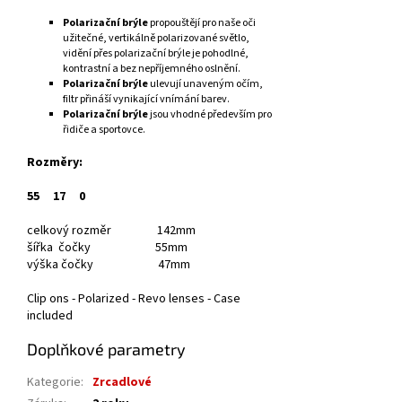
Polarizační brýle
propouštějí pro naše oči
užitečné, vertikálně polarizované světlo,
vidění přes polarizační brýle je pohodlné,
kontrastní a bez nepříjemného oslnění.
Polarizační brýle
ulevují unaveným očím,
filtr přináší vynikající vnímání barev.
Polarizační brýle
jsou vhodné především pro
řidiče a sportovce.
Rozměry:
55
17
0
celkový rozměr 142mm
šířka čočky 55mm
výška čočky 47mm
Clip ons - Polarized - Revo lenses - Case
included
Doplňkové parametry
Kategorie
:
Zrcadlové