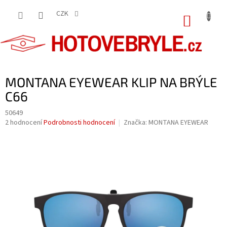
Přejít
na
CZK
NÁKUP
obsah
KOŠÍK
MONTANA EYEWEAR KLIP NA BRÝLE
C66
50649
Průměrné
2 hodnocení
Podrobnosti hodnocení
Značka:
MONTANA EYEWEAR
hodnocení
produktu
je
5,0
z
5
hvězdiček.