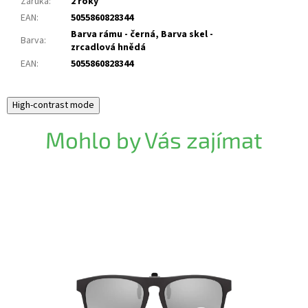
Záruka
:
2 roky
EAN
:
5055860828344
Barva rámu - černá, Barva skel -
Barva
:
zrcadlová hnědá
EAN
:
5055860828344
High-contrast mode
Mohlo by Vás zajímat