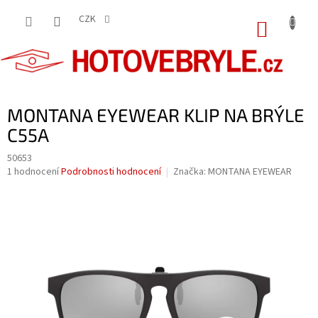
Přejít
na
CZK
NÁKUP
obsah
KOŠÍK
MONTANA EYEWEAR KLIP NA BRÝLE
C55A
50653
Průměrné
1 hodnocení
Podrobnosti hodnocení
Značka:
MONTANA EYEWEAR
hodnocení
produktu
je
5,0
z
5
hvězdiček.