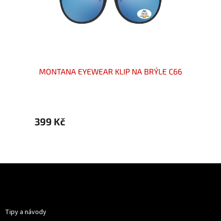
LIP NA
MONTANA EYEWEAR KLIP NA BRÝLE C66
MONTA
očka
399 Kč
399 
Z
á
p
Informace pro vás
a
t
Tipy a návody