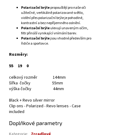
Polarizační brýle
propouštějí pro naše oči
užitečné, vertikálně polarizované světlo,
vidění přes polarizační brýle je pohodlné,
kontrastní a bez nepříjemného oslnění.
Polarizační brýle
ulevují unaveným očím,
filtr přináší vynikající vnímání barev.
Polarizační brýle
jsou vhodné především pro
řidiče a sportovce.
Rozměry:
55
19
0
celkový rozměr 144mm
šířka čočky 55mm
výška čočky 44mm
Black + Revo silver mirror
Clip ons - Polarized - Revo lenses - Case
included
Doplňkové parametry
Kategorie
:
Zrcadlové