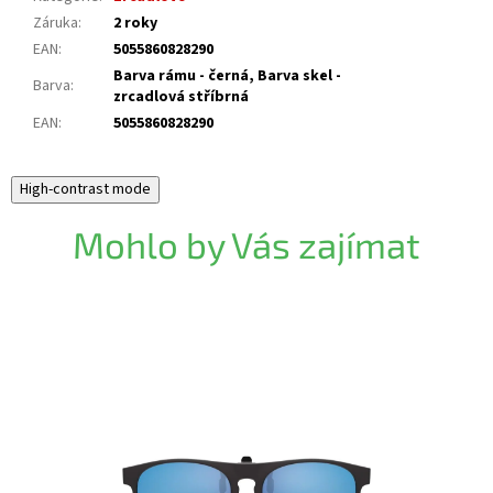
Záruka
:
2 roky
EAN
:
5055860828290
Barva rámu - černá, Barva skel -
Barva
:
zrcadlová stříbrná
EAN
:
5055860828290
High-contrast mode
Mohlo by Vás zajímat