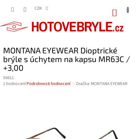
Přejít
na
CZK
NÁKUP
obsah
KOŠÍK
MONTANA EYEWEAR Dioptrické
brýle s úchytem na kapsu MR63C /
+3,00
56811
Průměrné
1 hodnocení
Podrobnosti hodnocení
Značka:
MONTANA EYEWEAR
hodnocení
produktu
je
5,0
z
5
hvězdiček.