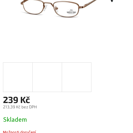
239 Kč
213,39 Kč bez DPH
Měrná
Skladem
cena:
Možnosti doručení