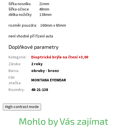
šířka nosníku 21mm
šířka očnice 48mm
délka nožičky 138mm
rozměr pouzdra: 160mm x 65mm
není vhodné pří řízení auta
Doplňkové parametry
Kategorie
:
Dioptrické brýle na čtení +3,00
Záruka
:
2 roky
Barva
:
obruby - bronz
Filtr
MONTANA EYEWEAR
značka
:
Rozměry
:
48-21-138
High-contrast mode
Mohlo by Vás zajímat