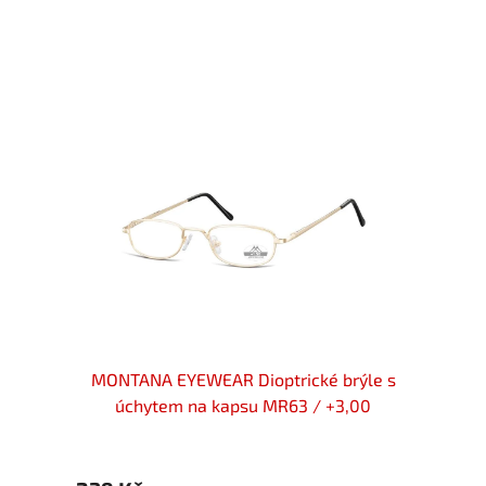
ní s
MONTANA EYEWEAR Dioptrické brýle s
MONT
BLUE
úchytem na kapsu MR63 / +3,00
úc