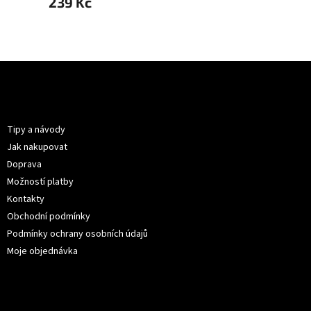
239 Kč
239 
Z
á
p
Informace pro vás
a
t
Tipy a návody
í
Jak nakupovat
Doprava
Možností platby
Kontakty
Obchodní podmínky
Podmínky ochrany osobních údajů
Moje objednávka
Kontakt