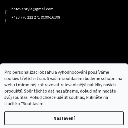
hotovebryle
@
gmail.com
+420 776 222 271 (9:00-16:30)
Facebook
Přijímáme online platby
Pro personalizaci obsahu a vyhodnocování používáme
cookies třetích stran. S vaším souhlasem budeme schopni na
webu i mimo něj zobrazovat relevantnější nabídky našich
produktů. Sběr těchto dat nezačneme, dokud nám nedáte
svůj souhlas. Pokud chcete udělit souhlas, klikněte na
tlačítko "Souhlasím".
Nový obchod s batohy, cestovními zavazadly, tašky a peněženky
Nastavení