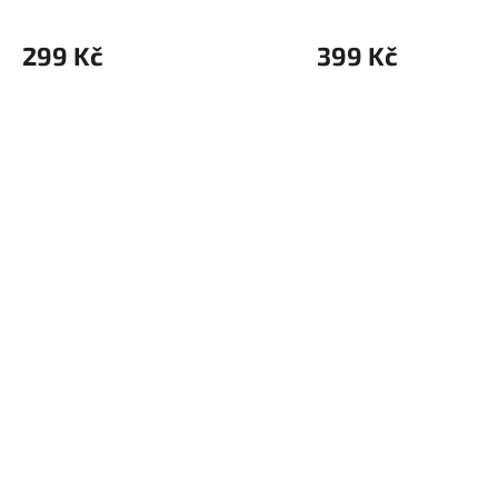
zatmavené MR19S +1,50
299 Kč
399 Kč