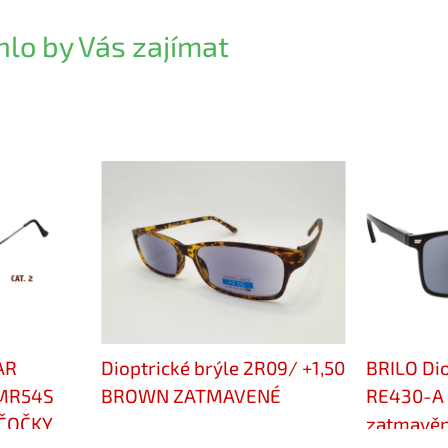
lo by Vás zajímat
AR
Dioptrické brýle 2R09/ +1,50
BRILO Dio
HMR54S
BROWN ZATMAVENÉ
RE430-A +
 ČOČKY
zatmavě