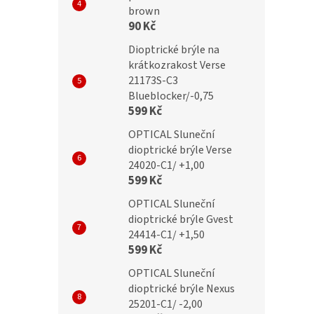
brown
90 Kč
Kč
499 Kč
Dioptrické brýle na
krátkozrakost Verse
21173S-C3
Blueblocker/-0,75
599 Kč
OPTICAL Sluneční
dioptrické brýle Verse
24020-C1/ +1,00
599 Kč
OPTICAL Sluneční
dioptrické brýle Gvest
24414-C1/ +1,50
599 Kč
OPTICAL Sluneční
dioptrické brýle Nexus
25201-C1/ -2,00