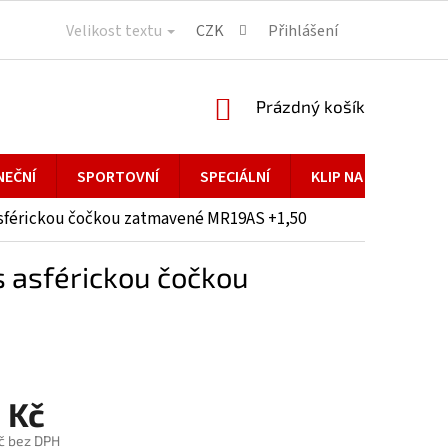
Velikost textu
CZK
Přihlášení
NÁKUPNÍ
Prázdný košík
KOŠÍK
NEČNÍ
SPORTOVNÍ
SPECIÁLNÍ
KLIP NA BRÝLE
sférickou čočkou zatmavené MR19AS +1,50
 asférickou čočkou
 Kč
č bez DPH