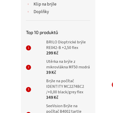
Klip na brýle
Doplňky
Top 10 produktů
BRILO Dioptrické brýle
RE042-B +2,50 flex
299 Kč
Utěrka na brýle z
mikrovlákna MF50 modrá
39 Kč
Brýle na počítač
IDENTITY MC2274BC2
/+0,00 black/grey flex
L Sluneční hnědé
OPTICAL Sluneční dioptrické
349 Kč
cké brýle Verse
brýle Verse 24028-C1/ +1,25
SeeVision Brýle na
C3/ +1,50
počítač B4002 tartle