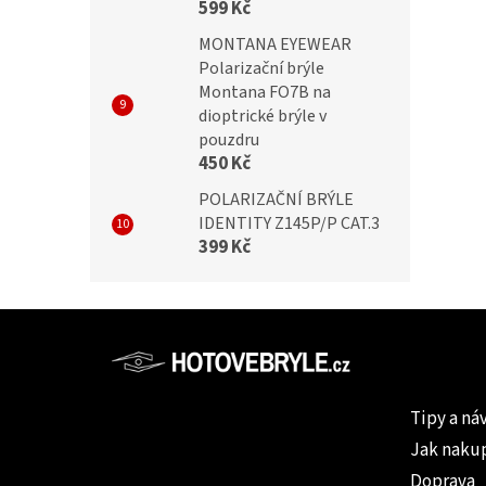
599 Kč
MONTANA EYEWEAR
Polarizační brýle
Montana FO7B na
dioptrické brýle v
pouzdru
450 Kč
POLARIZAČNÍ BRÝLE
IDENTITY Z145P/P CAT.3
399 Kč
Z
á
p
Informac
a
Tipy a ná
t
Jak naku
í
Doprava