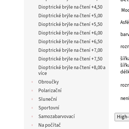
Dioptrické brýle na čtení +4,50
Mod
Dioptrické brýle na čtení +5,00
Asfé
Dioptrické brýle na čtení +5,50
Dioptrické brýle na čtení +6,00
bar
Dioptrické brýle na čtení +6,50
roz
Dioptrické brýle na čtení +7,00
šíř
Dioptrické brýle na čtení +7,50
šíř
Dioptrické brýle na čtení +8,00 a
dél
více
Obroučky
roz
Polarizační
není
Sluneční
Sportovní
Samozabarvovací
High-
Na počítač