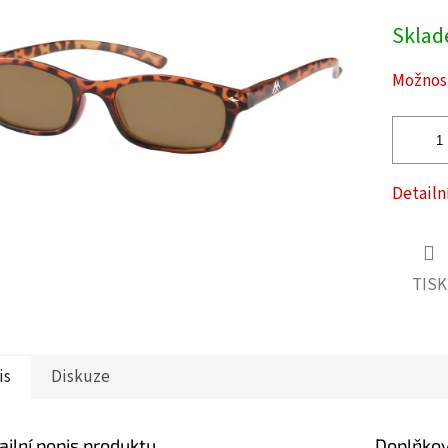
Měrná
Skla
cena:
ček.
Možnost
Detailn
TISK
is
Diskuze
ailní popis produktu
Doplňko