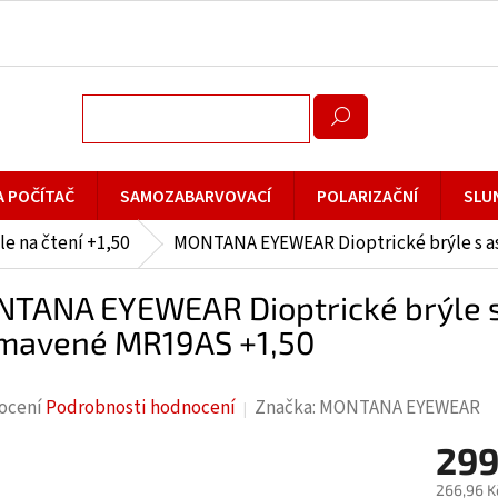
A POČÍTAČ
SAMOZABARVOVACÍ
POLARIZAČNÍ
SLU
le na čtení +1,50
MONTANA EYEWEAR Dioptrické brýle s a
TANA EYEWEAR Dioptrické brýle s
mavené MR19AS +1,50
rné
ocení
Podrobnosti hodnocení
Značka:
MONTANA EYEWEAR
cení
299
ktu
266,96 K