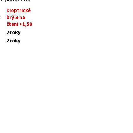
Dioptrické
:
brýle na
čtení +1,50
2 roky
2 roky