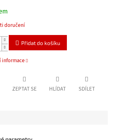
dem
i doručení
Přidat do košíku
í informace
ZEPTAT SE
HLÍDAT
SDÍLET
vé parametry