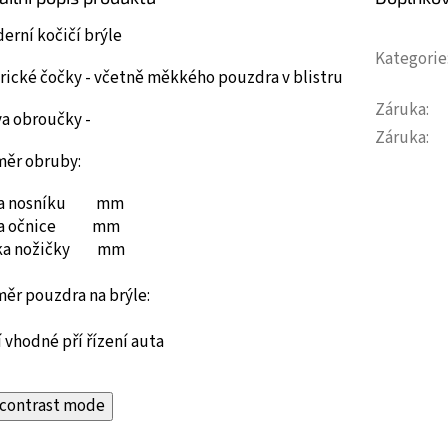
erní kočičí brýle
Kategorie
rické čočky - včetně měkkého pouzdra v blistru
Záruka
:
va obroučky -
Záruka
:
měr obruby:
ka nosníku mm
ka očnice mm
ka nožičky mm
měr pouzdra na brýle:
 vhodné pří řízení auta
contrast mode