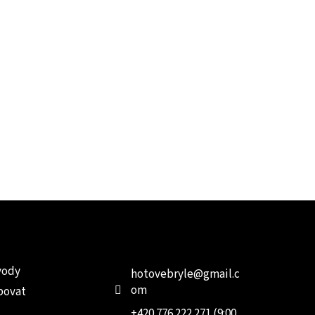
e pro vás
Kontakt
Facebo
vody
hotovebryle
@
gmail.c
om
povat
+420 776 222 271 (9:00