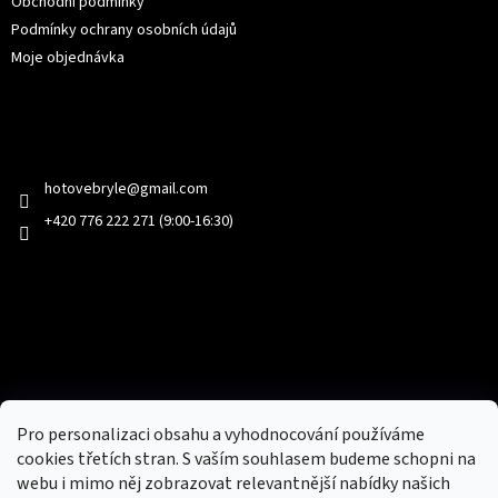
Obchodní podmínky
Podmínky ochrany osobních údajů
Moje objednávka
Kontakt
hotovebryle
@
gmail.com
+420 776 222 271 (9:00-16:30)
Facebook
Přijímáme online platby
Pro personalizaci obsahu a vyhodnocování používáme
cookies třetích stran. S vaším souhlasem budeme schopni na
webu i mimo něj zobrazovat relevantnější nabídky našich