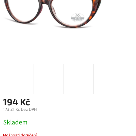
194 Kč
173,21 Kč bez DPH
Měrná
Skladem
cena:
Možnosti doručení