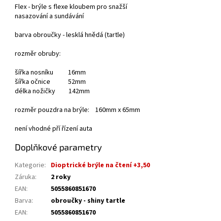
Flex - brýle s flexe kloubem pro snažší
nasazování a sundávání
barva obroučky - lesklá hnědá (tartle)
rozměr obruby:
šířka nosníku 16mm
šířka očnice 52mm
délka nožičky 142mm
rozměr pouzdra na brýle: 160mm x 65mm
není vhodné pří řízení auta
Doplňkové parametry
Kategorie
:
Dioptrické brýle na čtení +3,50
Záruka
:
2 roky
EAN
:
5055860851670
Barva
:
obroučky - shiny tartle
EAN
:
5055860851670