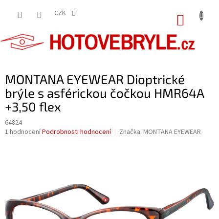
Přejít
na
CZK
NÁKUP
obsah
KOŠÍK
MONTANA EYEWEAR Dioptrické
brýle s asférickou čočkou HMR64A
+3,50 flex
64824
Průměrné
1 hodnocení
Podrobnosti hodnocení
Značka:
MONTANA EYEWEAR
hodnocení
produktu
je
5,0
z
5
hvězdiček.