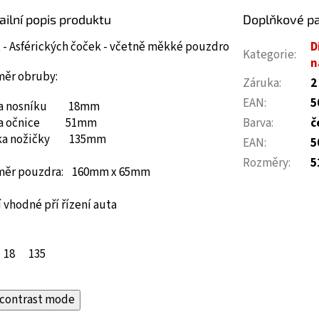
ailní popis produktu
Doplňkové p
 - Asférických čoček - včetně měkké pouzdro
D
Kategorie
:
n
měr obruby:
Záruka
:
2
EAN
:
5
ka nosníku 18mm
ka očnice 51mm
Barva
:
č
ka nožičky 135mm
EAN
:
5
Rozměry
:
5
měr pouzdra: 160mm x 65mm
 vhodné pří řízení auta
18
135
contrast mode