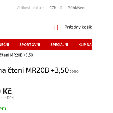
Velikost textu
CZK
Přihlášení
NÁKUPNÍ
Prázdný košík
KOŠÍK
NEČNÍ
SPORTOVNÍ
SPECIÁLNÍ
KLIP NA BRÝLE
čtení MR20B +3,50
a čtení MR20B +3,50
56690
 Kč
č bez DPH
dem