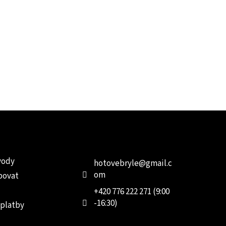
e pro vás
Kontakt
Facebo
vody
hotovebryle
@
gmail.c
om
povat
+420 776 222 271 (9:00
-16:30)
 platby