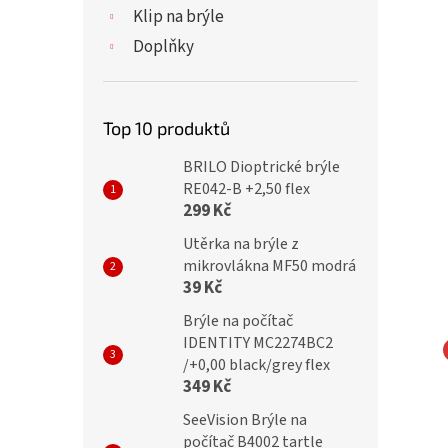
Klip na brýle
Doplňky
Top 10 produktů
BRILO Dioptrické brýle
RE042-B +2,50 flex
299 Kč
Utěrka na brýle z
mikrovlákna MF50 modrá
39 Kč
Brýle na počítač
IDENTITY MC2274BC2
/+0,00 black/grey flex
NA EYEWEAR
MONTANA EYEWEAR
349 Kč
ické brýle BOX67F
Dioptrické brýle MR97A
SeeVision Brýle na
+3,50 flex
počítač B4002 tartle