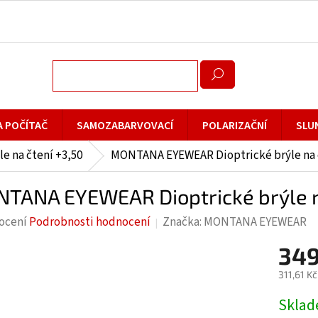
A POČÍTAČ
SAMOZABARVOVACÍ
POLARIZAČNÍ
SLU
le na čtení +3,50
MONTANA EYEWEAR Dioptrické brýle na 
TANA EYEWEAR Dioptrické brýle n
rné
ocení
Podrobnosti hodnocení
Značka:
MONTANA EYEWEAR
cení
349
ktu
311,61 K
Měrná
Skla
cena: