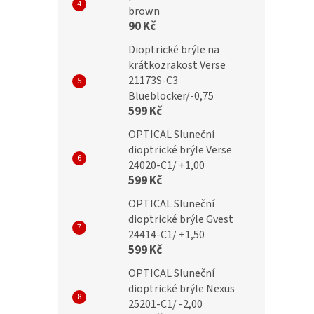
brown
90 Kč
Kč
399 Kč
Dioptrické brýle na
krátkozrakost Verse
21173S-C3
Blueblocker/-0,75
599 Kč
OPTICAL Sluneční
dioptrické brýle Verse
24020-C1/ +1,00
599 Kč
OPTICAL Sluneční
dioptrické brýle Gvest
24414-C1/ +1,50
599 Kč
OPTICAL Sluneční
dioptrické brýle Nexus
25201-C1/ -2,00