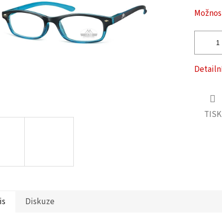
ček.
Možnost
Detailn
TISK
is
Diskuze