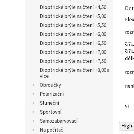
Dioptrické brýle na čtení +4,50
Det
Dioptrické brýle na čtení +5,00
Flex
Dioptrické brýle na čtení +5,50
roz
Dioptrické brýle na čtení +6,00
Dioptrické brýle na čtení +6,50
šíř
šíř
Dioptrické brýle na čtení +7,00
dél
Dioptrické brýle na čtení +7,50
Dioptrické brýle na čtení +8,00 a
roz
více
Obroučky
není
Polarizační
Sluneční
51
Sportovní
Samozabarvovací
High-
Na počítač