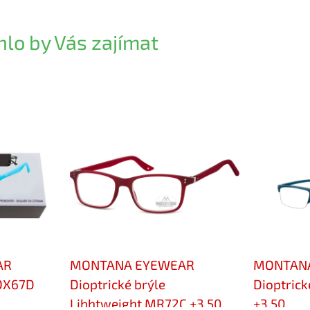
lo by Vás zajímat
AR
MONTANA EYEWEAR
MONTAN
BOX67D
Dioptrické brýle
Dioptric
Lihhtweight MR72C +3,50
+3,50