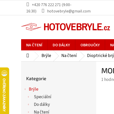
Přejít
+420 776 222 271 (9:00-
na
16:30)
hotovebryle@gmail.com
obsah
NA ČTENÍ
DO DÁLKY
OBROUČKY
N
Brýle
Na čtení
Dioptrické brý
Domů
P
MON
o
Přeskočit
s
Kategorie
Průmě
1 hodn
kategorie
t
hodno
r
Brýle
produ
a
Speciální
je
n
5,0
Do dálky
n
z
Na čtení