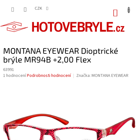
Přejít
na
CZK
NÁKUP
obsah
KOŠÍK
MONTANA EYEWEAR Dioptrické
brýle MR94B +2,00 Flex
63991
Průměrné
1 hodnocení
Podrobnosti hodnocení
Značka:
MONTANA EYEWEAR
hodnocení
produktu
je
5,0
z
5
hvězdiček.