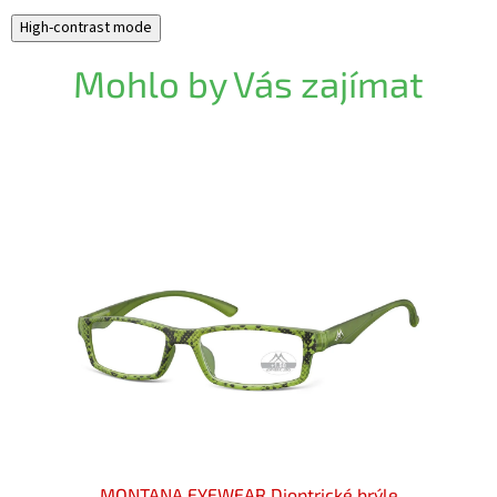
High-contrast mode
Mohlo by Vás zajímat
rýle
MONTANA EYEWEAR Dioptrické brýle
MONTA