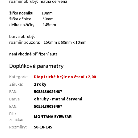
rozměr obruby: matná červená
šířka nosníku 18mm
šířka očnice 50mm
délka nožičky 145mm
barva obrubý:
rozměr pouzdra: 150mm x 60mm x 10mm
není vhodné pří řízení auta
Doplňkové parametry
Kategorie
:
Dioptrické brýle na čtení +2,00
Záruka
:
2 roky
EAN
:
5055130086467
Barva
:
obruby - matná červená
EAN
:
5055130086467
Filtr
MONTANA EYEWEAR
značka
:
Rozměry
:
50-18-145