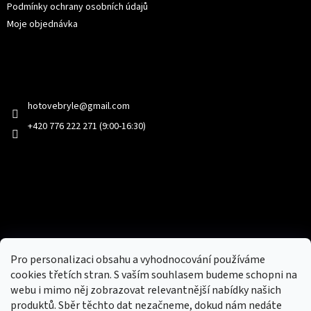
Podmínky ochrany osobních údajů
Moje objednávka
Kontakt
hotovebryle
@
gmail.com
+420 776 222 271 (9:00-16:30)
Facebook
Přijímáme online platby
Pro personalizaci obsahu a vyhodnocování používáme
cookies třetích stran. S vaším souhlasem budeme schopni na
webu i mimo něj zobrazovat relevantnější nabídky našich
produktů. Sběr těchto dat nezačneme, dokud nám nedáte