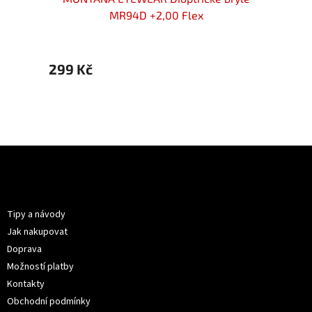
MR94D +2,00 Flex
299 Kč
319 K
Z
á
p
Informace pro vás
a
t
Tipy a návody
í
Jak nakupovat
Doprava
Možností platby
Kontakty
Obchodní podmínky