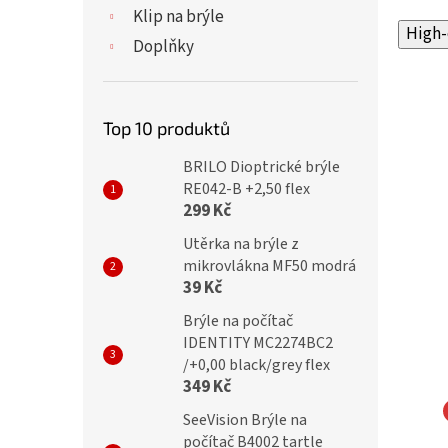
Klip na brýle
High-
Doplňky
Top 10 produktů
BRILO Dioptrické brýle
RE042-B +2,50 flex
299 Kč
Utěrka na brýle z
mikrovlákna MF50 modrá
39 Kč
Brýle na počítač
IDENTITY MC2274BC2
/+0,00 black/grey flex
349 Kč
SeeVision Brýle na
počítač B4002 tartle
NA EYEWEAR
MONTANA EYEWEAR