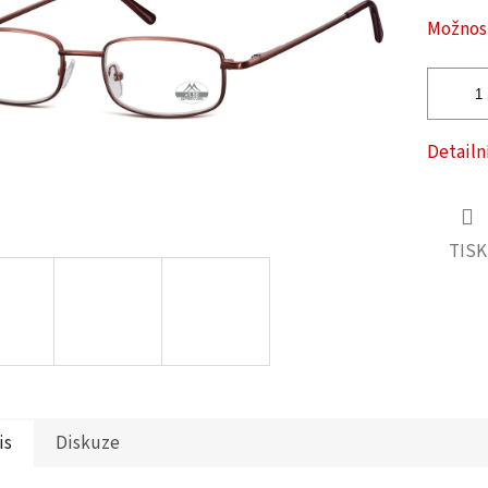
ček.
Možnost
Detailn
TISK
is
Diskuze