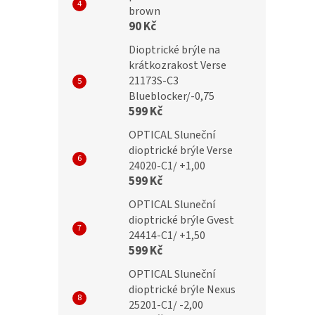
brown
ické brýle MR94D
Dioptrické brýle MR94E
90 Kč
lex
+3,00 Flex
Dioptrické brýle na
krátkozrakost Verse
21173S-C3
č
299 Kč
Blueblocker/-0,75
599 Kč
OPTICAL Sluneční
dioptrické brýle Verse
24020-C1/ +1,00
599 Kč
OPTICAL Sluneční
dioptrické brýle Gvest
24414-C1/ +1,50
599 Kč
OPTICAL Sluneční
dioptrické brýle Nexus
25201-C1/ -2,00