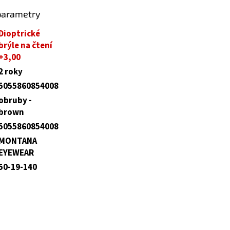
parametry
Dioptrické
brýle na čtení
+3,00
2 roky
5055860854008
obruby -
brown
5055860854008
MONTANA
EYEWEAR
50-19-140