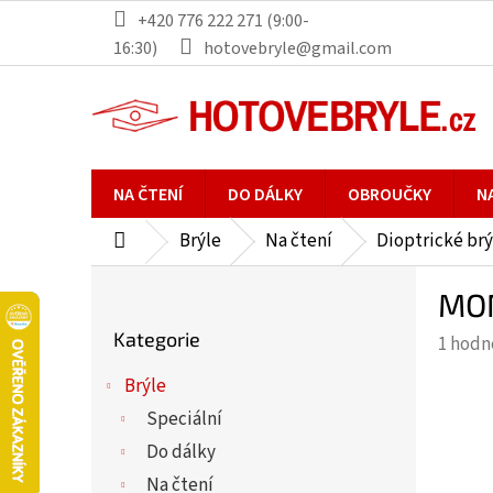
Přejít
+420 776 222 271 (9:00-
na
16:30)
hotovebryle@gmail.com
obsah
NA ČTENÍ
DO DÁLKY
OBROUČKY
N
Brýle
Na čtení
Dioptrické brý
Domů
P
MON
o
Přeskočit
s
Kategorie
Průmě
1 hodn
kategorie
t
hodno
r
Brýle
produ
a
Speciální
je
n
5,0
Do dálky
n
z
Na čtení