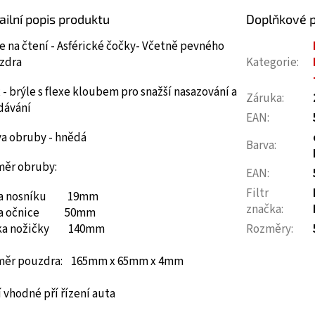
ailní popis produktu
Doplňkové 
e na čtení - Asférické čočky- Včetně pevného
zdra
Kategorie
:
 - brýle s flexe kloubem pro snažší nasazování a
Záruka
:
dávání
EAN
:
va obruby - hnědá
Barva
:
měr obruby:
EAN
:
Filtr
ka nosníku 19mm
značka
:
ka očnice 50mm
ka nožičky 140mm
Rozměry
:
měr pouzdra: 165mm x 65mm x 4mm
 vhodné pří řízení auta