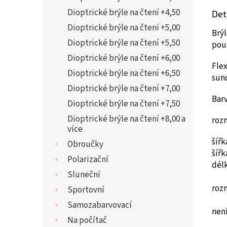
Dioptrické brýle na čtení +4,50
Det
Dioptrické brýle na čtení +5,00
Brýl
Dioptrické brýle na čtení +5,50
pou
Dioptrické brýle na čtení +6,00
Flex
Dioptrické brýle na čtení +6,50
sun
Dioptrické brýle na čtení +7,00
Bar
Dioptrické brýle na čtení +7,50
Dioptrické brýle na čtení +8,00 a
roz
více
šíř
Obroučky
šíř
Polarizační
dél
Sluneční
roz
Sportovní
Samozabarvovací
není
Na počítač