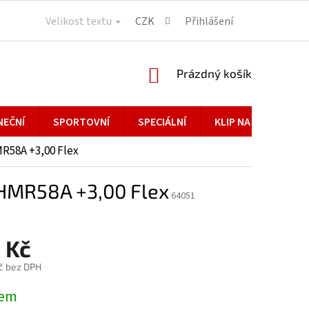
Velikost textu
CZK
Přihlášení
NÁKUPNÍ
Prázdný košík
KOŠÍK
NEČNÍ
SPORTOVNÍ
SPECIÁLNÍ
KLIP NA BRÝLE
R58A +3,00 Flex
HMR58A +3,00 Flex
64051
 Kč
č bez DPH
dem