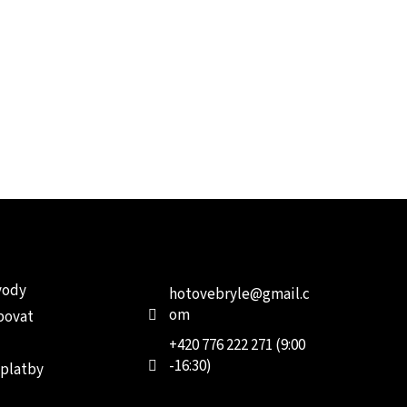
e pro vás
Kontakt
Facebo
vody
hotovebryle
@
gmail.c
om
povat
+420 776 222 271 (9:00
-16:30)
 platby