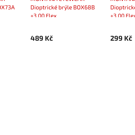
BOX73A
Dioptrické brýle BOX68B
Dioptric
+3,00 Flex
+3,00 Fle
489 Kč
299 Kč