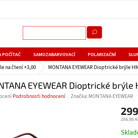
A POČÍTAČ
SAMOZABARVOVACÍ
POLARIZAČNÍ
SLU
le na čtení +3,00
MONTANA EYEWEAR Dioptrické brýle HM
TANA EYEWEAR Dioptrické brýle 
rné
ocení
Podrobnosti hodnocení
Značka:
MONTANA EYEWEAR
cení
299
ktu
266,96 K
Měrná
Skla
cena: