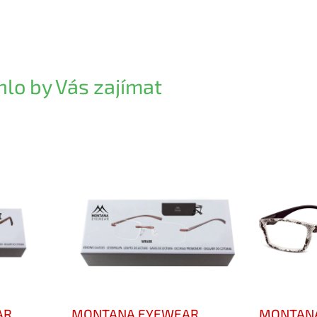
lo by Vás zajímat
AR
MONTANA EYEWEAR
MONTAN