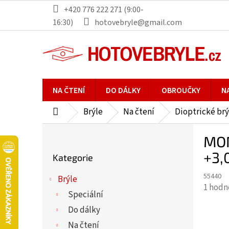
Přejít
+420 776 222 271 (9:00-
na
16:30)
hotovebryle@gmail.com
obsah
NA ČTENÍ
DO DÁLKY
OBROUČKY
N
Brýle
Na čtení
Dioptrické brý
Domů
P
MON
o
Přeskočit
s
+3,
Kategorie
kategorie
t
55440
r
Brýle
Průmě
1 hodn
a
Speciální
hodno
n
Do dálky
produ
n
je
Na čtení