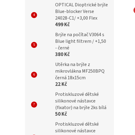
OPTICAL Dioptrické brýle
Blue-blocker Verse
NA EYEWEAR
MONTANA EYEWEAR
24028-C1/ +3,00 Flex
ické brýle MR76A
Dioptrické brýle HMR55F
499 Kč
PINK/ +3,00
Brýle na počítač V3064 s
Blue light filtrem / +1,50
- černé
380 Kč
č
192 Kč
Utěrka na brýle z
mikrovlákna MF250BPQ
černá 18x15cm
22 Kč
Protiskluzové dětské
silikonové nástavce
(fixator) na brýle 2ks bílá
50 Kč
Protiskluzové dětské
silikonové nástavce