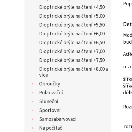
Pop
Dioptrické brýle na čtení +4,50
Dioptrické brýle na čtení +5,00
Det
Dioptrické brýle na čtení +5,50
Dioptrické brýle na čtení +6,00
Mod
bud
Dioptrické brýle na čtení +6,50
Dioptrické brýle na čtení +7,00
Asf
Dioptrické brýle na čtení +7,50
roz
Dioptrické brýle na čtení +8,00 a
více
šíř
Obroučky
šíř
dél
Polarizační
Sluneční
Roz
Sportovní
Samozabarvovací
roz
Na počítač