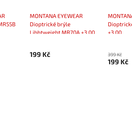
AR
MONTANA EYEWEAR
MONTAN
HMR55B
Dioptrické brýle
Dioptric
Lihhtweight MR70A +3,00
+3,00
BROWN
199 Kč
399 Kč
199 Kč