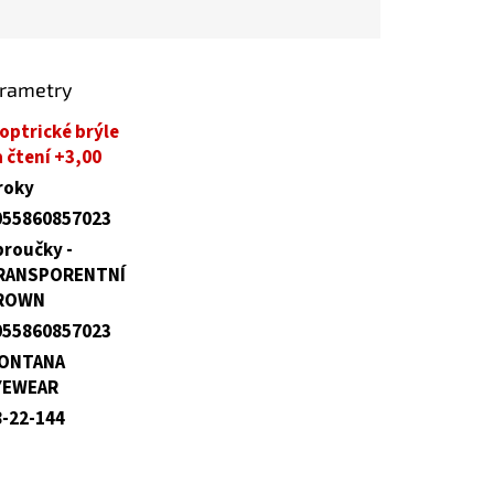
arametry
optrické brýle
 čtení +3,00
roky
055860857023
broučky -
RANSPORENTNÍ
ROWN
055860857023
ONTANA
YEWEAR
8-22-144