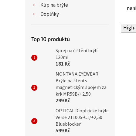
Klip na brýle
není
Doplňky
High-
Top 10 produktů
Sprej na čištění brýlí
120ml
181 Kč
MONTANA EYEWEAR
Brýle na čtení s
magnetickým spojem za
krk MR59B/+2,50
299 Kč
OPTICAL Dioptrické brýle
Verse 21100S-C1/+2,50
Blueblocker
599 Kč