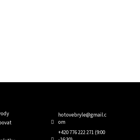
e pro vás
Kontakt
Facebo
vody
hotovebryle
@
gmail.c
om
povat
+420 776 222 271 (9:00
-16:30)