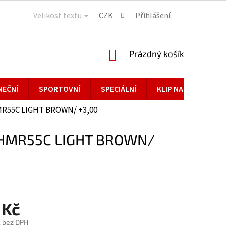
Velikost textu
CZK
Přihlášení
NÁKUPNÍ
Prázdný košík
KOŠÍK
NEČNÍ
SPORTOVNÍ
SPECIÁLNÍ
KLIP NA BRÝLE
MR55C LIGHT BROWN/ +3,00
 HMR55C LIGHT BROWN/
 Kč
č bez DPH