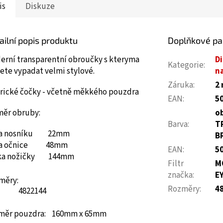
is
Diskuze
ailní popis produktu
Doplňkové p
erní transparentní obroučky s kteryma
Di
Kategorie
:
ete vypadat velmi stylové.
na
Záruka
:
2 
érické čočky - včetně měkkého pouzdra
EAN
:
5
měr obruby:
o
Barva
:
T
ka nosníku 22mm
B
ka očnice 48mm
EAN
:
5
ka nožičky 144mm
Filtr
M
značka
:
E
měry:
Rozměry
:
4
48
22
144
měr pouzdra: 160mm x 65mm