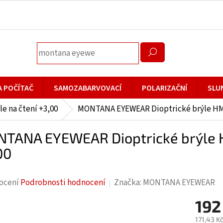
A POČÍTAČ
SAMOZABARVOVACÍ
POLARIZAČNÍ
SLU
le na čtení +3,00
MONTANA EYEWEAR Dioptrické brýle H
TANA EYEWEAR Dioptrické brýle
00
rné
ocení
Podrobnosti hodnocení
Značka:
MONTANA EYEWEAR
cení
192
ktu
171,43 K