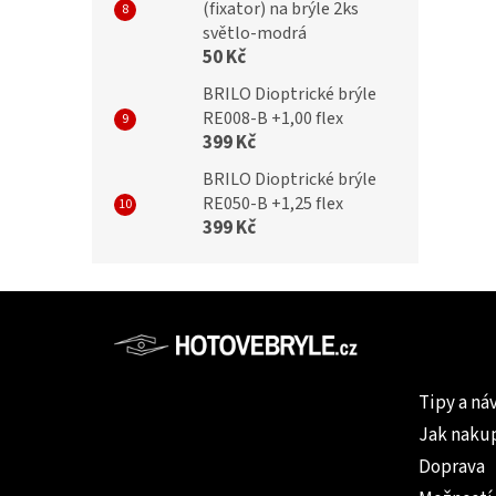
(fixator) na brýle 2ks
světlo-modrá
50 Kč
BRILO Dioptrické brýle
RE008-B +1,00 flex
399 Kč
BRILO Dioptrické brýle
RE050-B +1,25 flex
399 Kč
Z
á
p
Informac
a
Tipy a ná
t
Jak naku
í
Doprava