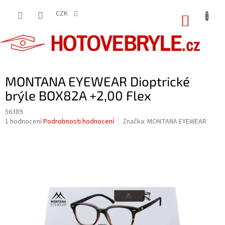
Přejít
na
CZK
NÁKUP
obsah
KOŠÍK
MONTANA EYEWEAR Dioptrické
brýle BOX82A +2,00 Flex
56389
Průměrné
1 hodnocení
Podrobnosti hodnocení
Značka:
MONTANA EYEWEAR
hodnocení
produktu
je
5,0
z
5
hvězdiček.