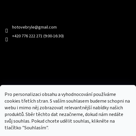
Kontakt
hotovebryle
@
gmail.com
+420 776 222 271 (9:00-16:30)
Facebook
Přijímáme online platby
Pro personalizaci obsahu a vyhodnocování používáme
cookies třetích stran. S vaším souhlasem budeme schopni na
webu i mimo něj zobrazovat relevantnější nabídky našich
produktů. Sběr těchto dat nezačneme, dokud nám nedáte
svůj souhlas. Pokud chcete udělit souhlas, klikněte na
tlačítko "Souhlasím".