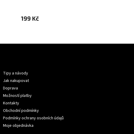
199 Kč
199 K
Z
á
p
Informace pro vás
a
t
Tipy a návody
í
Jak nakupovat
Doprava
Možností platby
Kontakty
Obchodní podmínky
Podmínky ochrany osobních údajů
Moje objednávka