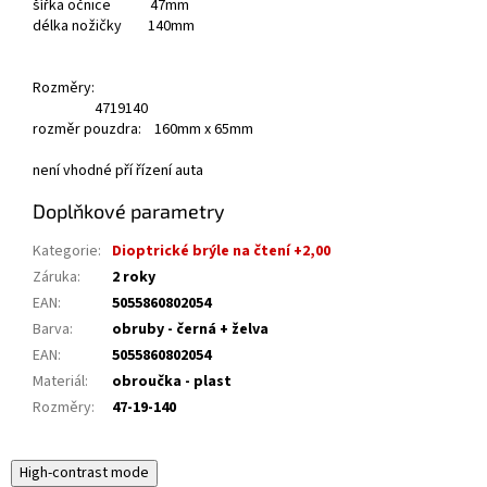
šířka očnice 47mm
délka nožičky 140mm
Rozměry:
47
19
140
rozměr pouzdra: 160mm x 65mm
není vhodné pří řízení auta
Doplňkové parametry
Kategorie
:
Dioptrické brýle na čtení +2,00
Záruka
:
2 roky
EAN
:
5055860802054
Barva
:
obruby - černá + želva
EAN
:
5055860802054
Materiál
:
obroučka - plast
Rozměry
:
47-19-140
High-contrast mode