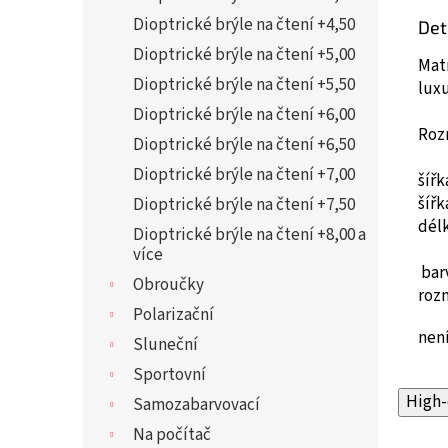
Dioptrické brýle na čtení +4,50
Det
Dioptrické brýle na čtení +5,00
Matn
Dioptrické brýle na čtení +5,50
lux
Dioptrické brýle na čtení +6,00
Roz
Dioptrické brýle na čtení +6,50
Dioptrické brýle na čtení +7,00
šíř
šíř
Dioptrické brýle na čtení +7,50
dél
Dioptrické brýle na čtení +8,00 a
více
bar
Obroučky
roz
Polarizační
není
Sluneční
Sportovní
High-
Samozabarvovací
Na počítač