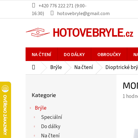
Přejít
+420 776 222 271 (9:00-
na
16:30)
hotovebryle@gmail.com
obsah
NA ČTENÍ
DO DÁLKY
OBROUČKY
N
Brýle
Na čtení
Dioptrické brý
Domů
P
MON
o
Přeskočit
s
Kategorie
Průmě
1 hodn
kategorie
t
hodno
r
Brýle
produ
a
Speciální
je
n
5,0
Do dálky
n
z
Na čtení