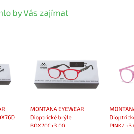
lo by Vás zajímat
AR
MONTANA EYEWEAR
MONTAN
BOX76D
Dioptrické brýle
Dioptric
BOX70C+3,00
PINK/ +3