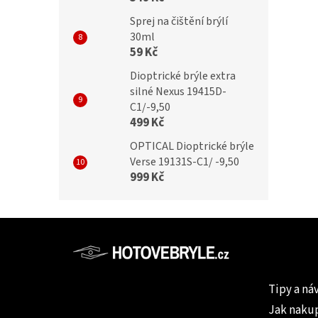
Sprej na čištění brýlí
30ml
59 Kč
Dioptrické brýle extra
silné Nexus 19415D-
C1/-9,50
499 Kč
OPTICAL Dioptrické brýle
Verse 19131S-C1/ -9,50
999 Kč
Z
á
p
Informac
a
Tipy a ná
t
Jak naku
í