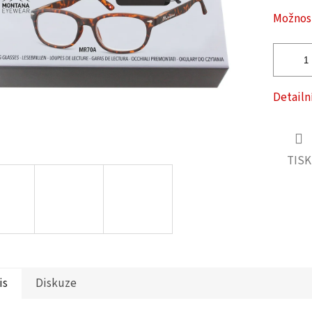
ček.
Možnost
Detailn
TISK
is
Diskuze