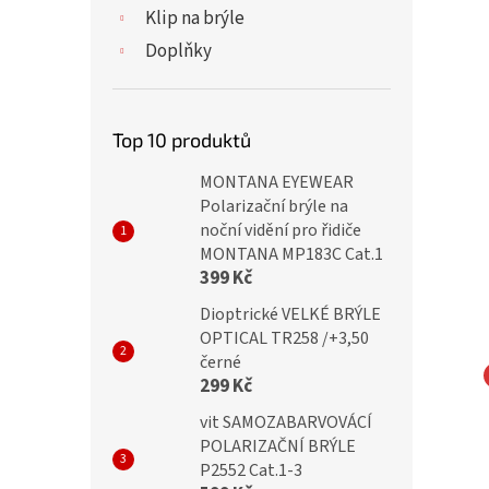
Klip na brýle
Doplňky
Top 10 produktů
MONTANA EYEWEAR
Polarizační brýle na
noční vidění pro řidiče
MONTANA MP183C Cat.1
399 Kč
Dioptrické VELKÉ BRÝLE
OPTICAL TR258 /+3,50
černé
299 Kč
NA EYEWEAR
MONTANA EYEWEAR
vit SAMOZABARVOVÁCÍ
ické brýle HMR76
SKLÁDACÍ dioptrické brýle
POLARIZAČNÍ BRÝLE
+3,00
MR26 BLACK+3,00
P2552 Cat.1-3