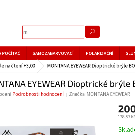
A POČÍTAČ
SAMOZABARVOVACÍ
POLARIZAČNÍ
SLU
le na čtení +3,00
MONTANA EYEWEAR Dioptrické brýle BO
TANA EYEWEAR Dioptrické brýle
rné
ocení
Podrobnosti hodnocení
Značka:
MONTANA EYEWEAR
cení
200
ktu
178,57 K
Měrná
Skla
cena: