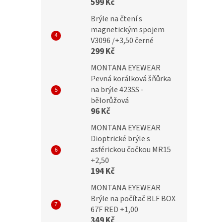
599 Kč
Brýle na čtení s
č
399 Kč
magnetickým spojem
299 Kč
V3096 /+3,50 černé
299 Kč
MONTANA EYEWEAR
Pevná korálková šňůrka
na brýle 423SS -
bělorůžová
96 Kč
MONTANA EYEWEAR
Dioptrické brýle s
asférickou čočkou MR15
+2,50
194 Kč
MONTANA EYEWEAR
Brýle na počítač BLF BOX
67F RED +1,00
349 Kč