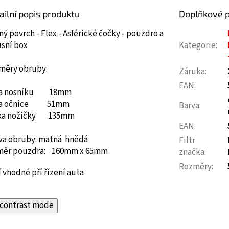
ailní popis produktu
Doplňkové 
ý povrch - Flex - Asférické čočky - pouzdro a
usní box
Kategorie
:
měry obruby:
Záruka
:
EAN
:
ka nosníku 18mm
ka očnice 51mm
Barva
:
ka nožičky 135mm
EAN
:
va obruby: matná hnědá
Filtr
měr pouzdra: 160mm x 65mm
značka
:
Rozměry
:
 vhodné pří řízení auta
contrast mode