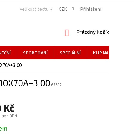
Velikost textu
CZK
Přihlášení
NÁKUPNÍ
Prázdný košík
KOŠÍK
NEČNÍ
SPORTOVNÍ
SPECIÁLNÍ
KLIP NA BRÝLE
X70A+3,00
 BOX70A+3,00
65582
 Kč
č bez DPH
dem