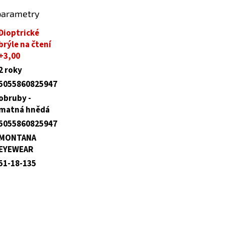
parametry
Dioptrické
brýle na čtení
+3,00
2 roky
5055860825947
obruby -
matná hnědá
5055860825947
MONTANA
EYEWEAR
51-18-135