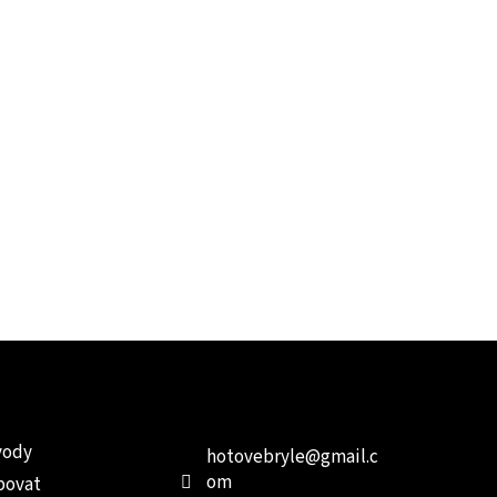
e pro vás
Kontakt
Facebo
vody
hotovebryle
@
gmail.c
om
povat