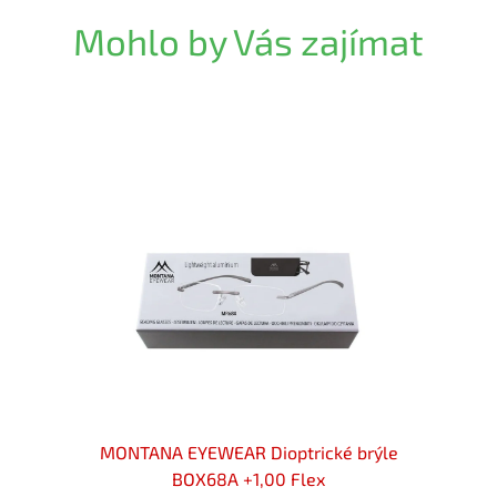
Mohlo by Vás zajímat
locker
MONTANA EYEWEAR Dioptrické brýle
MON
flex
BOX68A +1,00 Flex