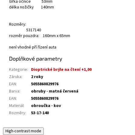
šířka očnice 53mm
délka nožičky 140mm
Rozměry:
53
17
140
rozměr pouzdra: 160mm x 65mm
není vhodné pří řízení auta
Doplňkové parametry
Kategorie
:
Dioptrické brýle na čtení +1,00
Záruka
:
2 roky
EAN
:
5055860829976
Barva
:
obruby - matná červená
EAN
:
5055860829976
Materiál
:
obroučka - kov
Rozměry
:
53-17-140
High-contrast mode