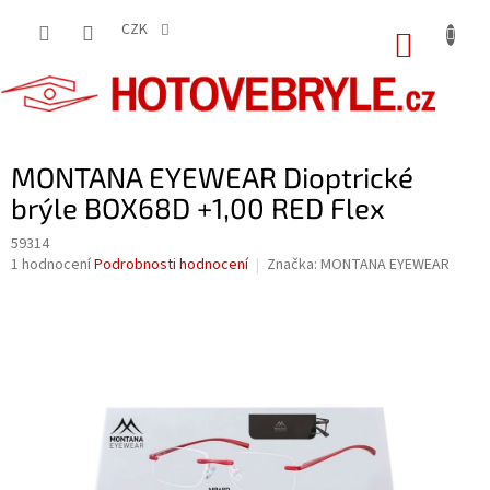
Přejít
na
CZK
NÁKUP
obsah
KOŠÍK
MONTANA EYEWEAR Dioptrické
brýle BOX68D +1,00 RED Flex
59314
Průměrné
1 hodnocení
Podrobnosti hodnocení
Značka:
MONTANA EYEWEAR
hodnocení
produktu
je
5,0
z
5
hvězdiček.