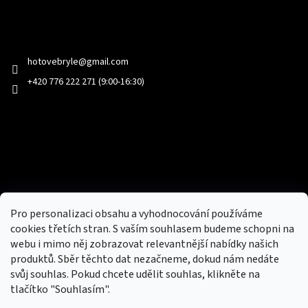
Kontakt
hotovebryle
@
gmail.com
+420 776 222 271 (9:00-16:30)
Facebook
Přijímáme online platby
Pro personalizaci obsahu a vyhodnocování používáme
cookies třetích stran. S vaším souhlasem budeme schopni na
webu i mimo něj zobrazovat relevantnější nabídky našich
produktů. Sběr těchto dat nezačneme, dokud nám nedáte
svůj souhlas. Pokud chcete udělit souhlas, klikněte na
tlačítko "Souhlasím".