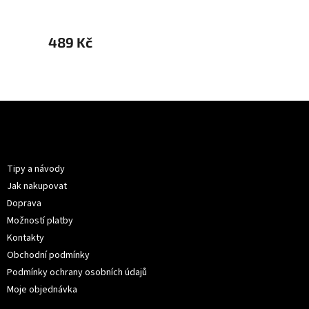
489 Kč
489 
Z
á
p
Informace pro vás
a
t
Tipy a návody
í
Jak nakupovat
Doprava
Možností platby
Kontakty
Obchodní podmínky
Podmínky ochrany osobních údajů
Moje objednávka